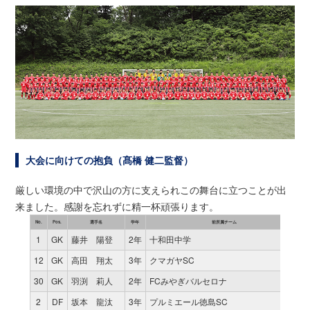
大会に向けての抱負（髙橋 健二監督）
厳しい環境の中で沢山の方に支えられこの舞台に立つことが出
来ました。感謝を忘れずに精一杯頑張ります。
No.
Pos.
選手名
学年
前所属チーム
1
GK
藤井 陽登
2年
十和田中学
12
GK
高田 翔太
3年
クマガヤSC
30
GK
羽渕 莉人
2年
FCみやぎバルセロナ
2
DF
坂本 龍汰
3年
プルミエール徳島SC