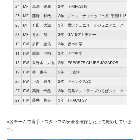
24
MF
黒澤 光成
2年
上州FC高崎
25
MF
藤野 和哉
2年
ジェフユナイテッド市原･千葉U-15
26
MF
升田 大誠
3年
横浜ジュニオールジュニアユース
28
MF
青木 凱
3年
GA15アカデミー
10
FW
多田 圭佑
3年
坂本中学
11
FW
鷹箸 浩輔
3年
今市中学
18
FW
久野木 力丸
2年
ESPORTE CLUBE JOGADOR
19
FW
林 廉斗
2年
FC古河
20
FW
小森 雄斗
2年
ウイングスSC
27
FW
高野 怜慈
3年
鹿島アントラーズつくばジュニアユース
29
FW
藤井 将矢
3年
TRAUM SV
※各チームで選手・スタッフの安全を確保した上で撮影していま
す。