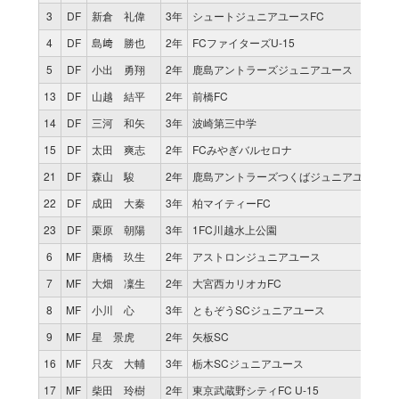
3
DF
新倉 礼偉
3年
シュートジュニアユースFC
4
DF
島﨑 勝也
2年
FCファイターズU-15
5
DF
小出 勇翔
2年
鹿島アントラーズジュニアユース
13
DF
山越 結平
2年
前橋FC
14
DF
三河 和矢
3年
波崎第三中学
15
DF
太田 爽志
2年
FCみやぎバルセロナ
21
DF
森山 駿
2年
鹿島アントラーズつくばジュニアユース
22
DF
成田 大秦
3年
柏マイティーFC
23
DF
栗原 朝陽
3年
1FC川越水上公園
6
MF
唐橋 玖生
2年
アストロンジュニアユース
7
MF
大畑 凜生
2年
大宮西カリオカFC
8
MF
小川 心
3年
ともぞうSCジュニアユース
9
MF
星 景虎
2年
矢板SC
16
MF
只友 大輔
3年
栃木SCジュニアユース
17
MF
柴田 玲樹
2年
東京武蔵野シティFC U-15