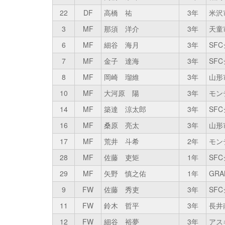
22
DF
高橋 祐
3年
米沢
3
MF
那須 洋介
3年
天童
6
MF
細谷 海月
3年
SF
7
MF
金子 達海
3年
SF
8
MF
岡崎 瑠維
3年
山形
10
MF
大河原 陽
3年
モン
14
MF
築達 涼太郎
3年
SF
16
MF
桑原 亮太
3年
山形
17
MF
荒井 斗希
2年
モン
28
MF
佐藤 吏矩
1年
SF
29
MF
矢野 慎之佑
1年
GRA
9
FW
佐藤 秀吏
3年
SF
11
FW
鈴木 哲平
3年
長井
12
FW
細谷 裕夢
3年
アス