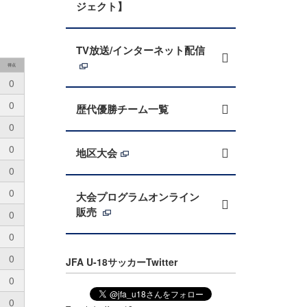
ジェクト】
TV放送/インターネット配信
得点
0
0
歴代優勝チーム一覧
0
0
地区大会
0
0
大会プログラムオンライン
販売
0
0
0
JFA U-18サッカーTwitter
0
0