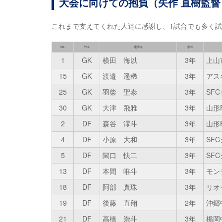
大会に向けての抱負（矢作 直樹監督
これまで支えてくれた人達に感謝し、1試合でも多く
No.
Pos.
選手名
学年
1
GK
横田 海以
3年
上山
15
GK
渡邉 遥稀
3年
アス
25
GK
羽柴 聖泰
3年
SF
30
GK
大津 飛雅
3年
山形
2
DF
森谷 澪斗
3年
山形
4
DF
小原 大和
3年
SF
5
DF
関口 快二
3年
SF
13
DF
本間 唯斗
3年
モン
18
DF
阿部 真珠
3年
リオ
19
DF
後藤 直翔
2年
沖郷
21
DF
高橋 崇斗
3年
楯岡