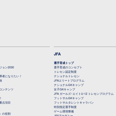
JFA
選手育成トップ
ョン2030
選手育成のコンセプト
トレセン認定制度
導者になりたい！
ナショナルトレセン
格
JFAエリートプログラム
ナショナルGKキャンプ
コンテンツ
女子GKキャンプ
JFA ガールズ･エイトU-12 トレセンプログラム
！
フットサルGKキャンプ
重点項目
フットサルタレントキャラバン
特別指定選手制度
ゲーム環境整備
）の役割
JFAアカデミー