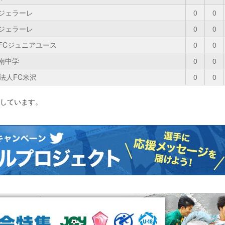
Cジェラーレ
0
0
Cジェラーレ
0
0
FCジュニアユース
0
0
南中学
0
0
O法人FC米沢
0
0
影しています。