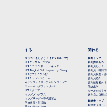
する
関わる
サッカーをしよう！（グラスルーツ）
審判トップ
JFAグラスルーツ宣言
審判委員会のビジ
JFAユニクロ サッカーキッズ
審判員とは？
JFA Magical Field Inspired by Disney
審判員・審判指
JFAなでしこひろば
審判員制度・資
JFAチャレンジゲーム
審判員紹介
キリンファミリーチャレンジカップ
審判登録者向け
ウォーキングフットボール
競技規則
JFAスクエア
ルールを知ろう
キッズプログラム
審判員の目標と
キッズリーダー養成講習会
指導者トップ
学校体育・部活動
指導者（コーチ
障がい者サッカー