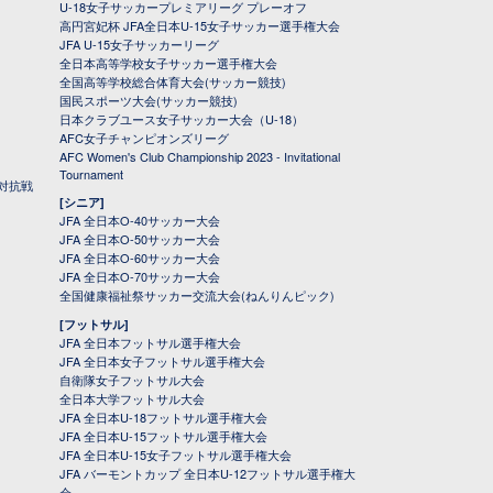
U-18女子サッカープレミアリーグ プレーオフ
高円宮妃杯 JFA全日本U-15女子サッカー選手権大会
JFA U-15女子サッカーリーグ
全日本高等学校女子サッカー選手権大会
全国高等学校総合体育大会(サッカー競技)
国民スポーツ大会(サッカー競技)
日本クラブユース女子サッカー大会（U-18）
AFC女子チャンピオンズリーグ
AFC Women's Club Championship 2023 - Invitational
Tournament
対抗戦
[シニア]
JFA 全日本O-40サッカー大会
JFA 全日本O-50サッカー大会
JFA 全日本O-60サッカー大会
JFA 全日本O-70サッカー大会
全国健康福祉祭サッカー交流大会(ねんりんピック)
[フットサル]
JFA 全日本フットサル選手権大会
JFA 全日本女子フットサル選手権大会
自衛隊女子フットサル大会
全日本大学フットサル大会
JFA 全日本U-18フットサル選手権大会
JFA 全日本U-15フットサル選手権大会
JFA 全日本U-15女子フットサル選手権大会
JFA バーモントカップ 全日本U-12フットサル選手権大
会