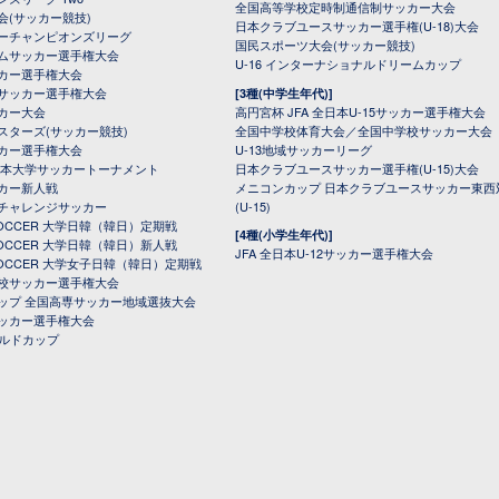
全国高等学校定時制通信制サッカー大会
会(サッカー競技)
日本クラブユースサッカー選手権(U-18)大会
ーチャンピオンズリーグ
国民スポーツ大会(サッカー競技)
ムサッカー選手権大会
U-16 インターナショナルドリームカップ
カー選手権大会
サッカー選手権大会
[3種(中学生年代)]
カー大会
高円宮杯 JFA 全日本U-15サッカー選手権大会
スターズ(サッカー競技)
全国中学校体育大会／全国中学校サッカー大会
カー選手権大会
U-13地域サッカーリーグ
日本大学サッカートーナメント
日本クラブユースサッカー選手権(U-15)大会
カー新人戦
メニコンカップ 日本クラブユースサッカー東西
チャレンジサッカー
(U-15)
 SOCCER 大学日韓（韓日）定期戦
[4種(小学生年代)]
 SOCCER 大学日韓（韓日）新人戦
JFA 全日本U-12サッカー選手権大会
 SOCCER 大学女子日韓（韓日）定期戦
校サッカー選手権大会
ップ 全国高専サッカー地域選抜大会
ッカー選手権大会
ールドカップ