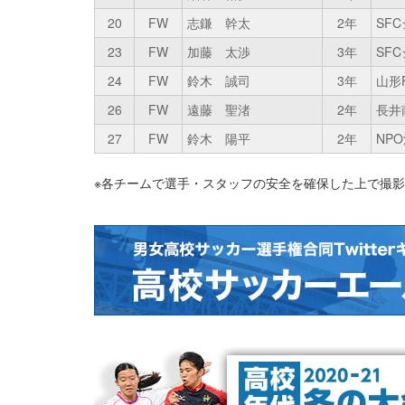
20
FW
志鎌 幹太
2年
SF
23
FW
加藤 太渉
3年
SF
24
FW
鈴木 誠司
3年
山形
26
FW
遠藤 聖渚
2年
長井
27
FW
鈴木 陽平
2年
NP
※各チームで選手・スタッフの安全を確保した上で撮