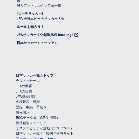
AFCフットサルクラブ選手権
[ビーチサッカー]
JFA 全日本ビーチサッカー大会
ルールを知ろう！
JFAサッカー文化創造拠点 blue-ing!
日本サッカーミュージアム
日本サッカー協会トップ
会長メッセージ
JFAの概要
JFAの目標
JFA成長戦略
各種規程・規則
登録・申請・手続き
情報開示
ESGデータ集（GRI対照表）
価値創造ストーリー
サステナビリティ活動（アスパス！）
日本サッカー協会 100周年特設サイト
アクセス・フォー・オール