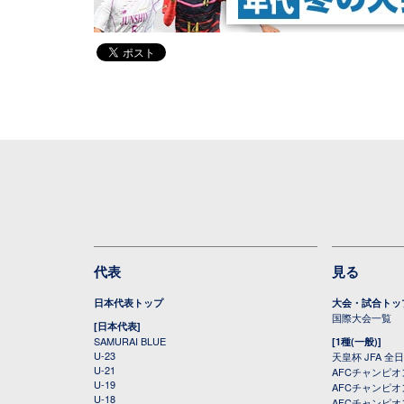
代表
見る
日本代表トップ
大会・試合トッ
国際大会一覧
[日本代表]
SAMURAI BLUE
[1種(一般)]
U-23
天皇杯 JFA 
U-21
AFCチャンピ
U-19
AFCチャンピオン
U-18
AFCチャンピオ