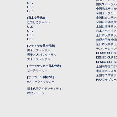
U-17
国民スポーツ大
U-16
全国地域サッカ
U-15
全国クラブチー
全国社会人サッ
[日本女子代表]
全国自治体職員
なでしこジャパン
全国自衛隊サッ
U-20
U-17
日本スポーツマ
U-16
全日本大学サッ
U-15
総理大臣杯 全
全日本大学サッ
[フットサル日本代表]
デンソーカップ
男子／フットサル
DENSO CUP
男子／U-19フットサル
DENSO CUP
女子／フットサル
DENSO CUP
[ビーチサッカー日本代表]
全国高等専門学
ビーチサッカー
東京エネシスカ
全国専門学校サ
[サッカーe日本代表]
FIFAクラブワ
eスポーツ・サッカー
日本代表アイデンティティ
歴代ジャージ