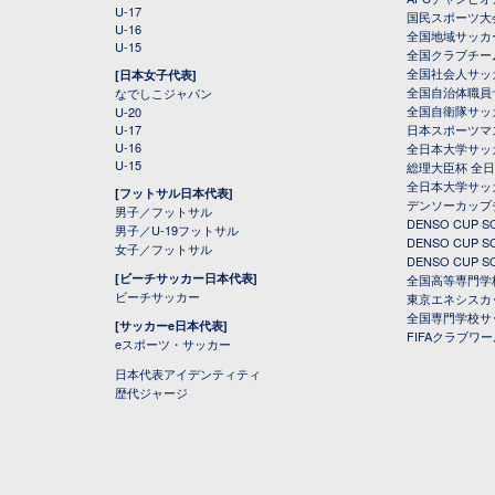
U-17
国民スポーツ大
U-16
全国地域サッカ
U-15
全国クラブチー
全国社会人サッ
[日本女子代表]
全国自治体職員
なでしこジャパン
全国自衛隊サッ
U-20
U-17
日本スポーツマ
U-16
全日本大学サッ
U-15
総理大臣杯 全
全日本大学サッ
[フットサル日本代表]
デンソーカップ
男子／フットサル
DENSO CUP
男子／U-19フットサル
DENSO CUP
女子／フットサル
DENSO CUP
[ビーチサッカー日本代表]
全国高等専門学
ビーチサッカー
東京エネシスカ
全国専門学校サ
[サッカーe日本代表]
FIFAクラブワ
eスポーツ・サッカー
日本代表アイデンティティ
歴代ジャージ