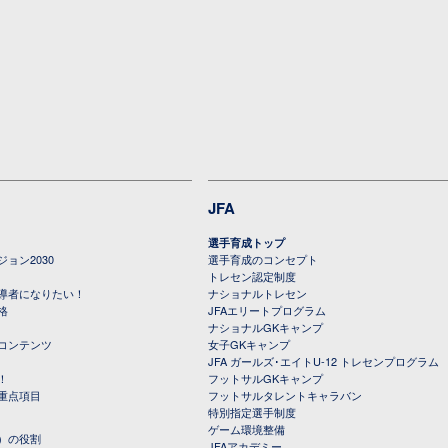
JFA
選手育成トップ
ョン2030
選手育成のコンセプト
トレセン認定制度
導者になりたい！
ナショナルトレセン
格
JFAエリートプログラム
ナショナルGKキャンプ
コンテンツ
女子GKキャンプ
JFA ガールズ･エイトU-12 トレセンプログラム
！
フットサルGKキャンプ
重点項目
フットサルタレントキャラバン
特別指定選手制度
ゲーム環境整備
）の役割
JFAアカデミー