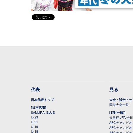
代表
見る
日本代表トップ
大会・試合トッ
国際大会一覧
[日本代表]
SAMURAI BLUE
[1種(一般)]
U-23
天皇杯 JFA 
U-21
AFCチャンピ
U-19
AFCチャンピオン
U-18
AFCチャンピオ