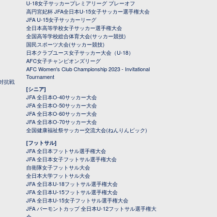
U-18女子サッカープレミアリーグ プレーオフ
高円宮妃杯 JFA全日本U-15女子サッカー選手権大会
JFA U-15女子サッカーリーグ
全日本高等学校女子サッカー選手権大会
全国高等学校総合体育大会(サッカー競技)
国民スポーツ大会(サッカー競技)
日本クラブユース女子サッカー大会（U-18）
AFC女子チャンピオンズリーグ
AFC Women's Club Championship 2023 - Invitational
Tournament
対抗戦
[シニア]
JFA 全日本O-40サッカー大会
JFA 全日本O-50サッカー大会
JFA 全日本O-60サッカー大会
JFA 全日本O-70サッカー大会
全国健康福祉祭サッカー交流大会(ねんりんピック)
[フットサル]
JFA 全日本フットサル選手権大会
JFA 全日本女子フットサル選手権大会
自衛隊女子フットサル大会
全日本大学フットサル大会
JFA 全日本U-18フットサル選手権大会
JFA 全日本U-15フットサル選手権大会
JFA 全日本U-15女子フットサル選手権大会
JFA バーモントカップ 全日本U-12フットサル選手権大
会