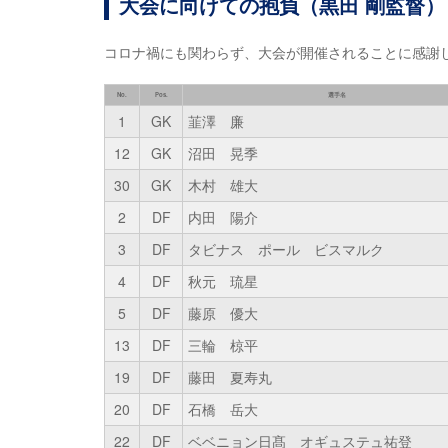
大会に向けての抱負（黒田 剛監督）
コロナ禍にも関わらず、大会が開催されることに感謝
No.
Pos.
選手名
1
GK
韮澤 廉
12
GK
沼田 晃季
30
GK
木村 雄大
2
DF
内田 陽介
3
DF
タビナス ポール ビスマルク
4
DF
秋元 琉星
5
DF
藤原 優大
13
DF
三輪 椋平
19
DF
藤田 夏寿丸
20
DF
石橋 岳大
22
DF
ベベニョン日髙 オギュステュ祐登