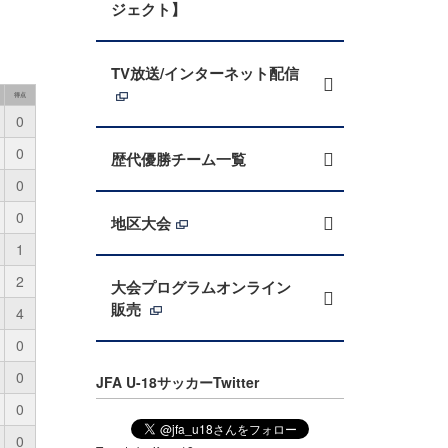
ジェクト】
TV放送/インターネット配信
得点
0
0
歴代優勝チーム一覧
0
0
地区大会
1
2
大会プログラムオンライン
販売
4
0
0
JFA U-18サッカーTwitter
0
0