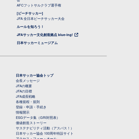
AFCフットサルクラブ選手権
[ビーチサッカー]
JFA 全日本ビーチサッカー大会
ルールを知ろう！
JFAサッカー文化創造拠点 blue-ing!
日本サッカーミュージアム
日本サッカー協会トップ
会長メッセージ
JFAの概要
JFAの目標
JFA成長戦略
各種規程・規則
登録・申請・手続き
情報開示
ESGデータ集（GRI対照表）
価値創造ストーリー
サステナビリティ活動（アスパス！）
日本サッカー協会 100周年特設サイト
アクセス・フォー・オール