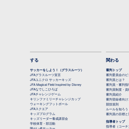
する
関わる
サッカーをしよう！（グラスルーツ）
審判トップ
JFAグラスルーツ宣言
審判委員会のビジ
JFAユニクロ サッカーキッズ
審判員とは？
JFA Magical Field Inspired by Disney
審判員・審判指
JFAなでしこひろば
審判員制度・資
JFAチャレンジゲーム
審判員紹介
キリンファミリーチャレンジカップ
審判登録者向け
ウォーキングフットボール
競技規則
JFAスクエア
ルールを知ろう
キッズプログラム
審判員の目標と
キッズリーダー養成講習会
指導者トップ
学校体育・部活動
指導者（コーチ
障がい者サッカー