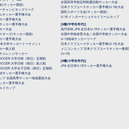
全国高等学校定時制通信制サッカー大会
会(サッカー競技)
日本クラブユースサッカー選手権(U-18)大会
ーチャンピオンズリーグ
国民スポーツ大会(サッカー競技)
ムサッカー選手権大会
U-16 インターナショナルドリームカップ
カー選手権大会
サッカー選手権大会
[3種(中学生年代)]
カー大会
高円宮杯 JFA 全日本U-15サッカー選手権大会
スターズ(サッカー競技)
全国中学校体育大会／全国中学校サッカー大会
カー選手権大会
U-13地域サッカーリーグ
日本大学サッカートーナメント
日本クラブユースサッカー選手権(U-15)大会
カー新人戦
メニコンカップ 日本クラブユースサッカー東西
チャレンジサッカー
(U-15)
 SOCCER 大学日韓（韓日）定期戦
[4種(小学生年代)]
 SOCCER 大学日韓（韓日）新人戦
JFA 全日本U-12サッカー選手権大会
 SOCCER 大学女子日韓（韓日）定期戦
校サッカー選手権大会
ップ 全国高専サッカー地域選抜大会
ッカー選手権大会
ールドカップ