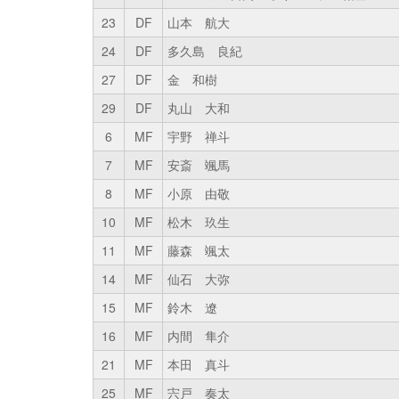
23
DF
山本 航大
24
DF
多久島 良紀
27
DF
金 和樹
29
DF
丸山 大和
6
MF
宇野 禅斗
7
MF
安斎 颯馬
8
MF
小原 由敬
10
MF
松木 玖生
11
MF
藤森 颯太
14
MF
仙石 大弥
15
MF
鈴木 遼
16
MF
内間 隼介
21
MF
本田 真斗
25
MF
宍戸 奏太