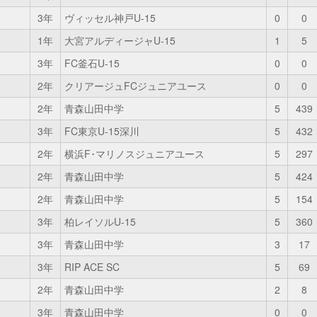
3年
ヴィッセル神戸U-15
0
0
1年
大宮アルディージャU-15
1
5
3年
FC釜石U-15
0
0
2年
クリアージュFCジュニアユース
0
0
2年
青森山田中学
5
439
3年
FC東京U-15深川
5
432
2年
横浜F･マリノスジュニアユース
5
297
2年
青森山田中学
5
424
2年
青森山田中学
5
154
3年
柏レイソルU-15
5
360
3年
青森山田中学
3
17
3年
RIP ACE SC
5
69
2年
青森山田中学
2
8
3年
青森山田中学
0
0