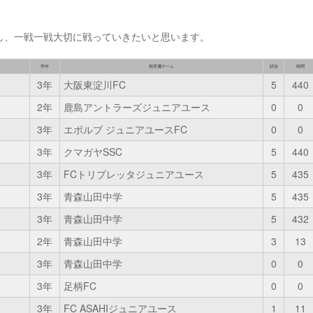
し、一戦一戦大切に戦っていきたいと思います。
学年
前所属チーム
試合
時間
3年
大阪東淀川FC
5
440
2年
鹿島アントラーズジュニアユース
0
0
3年
エボルブ ジュニアユースFC
0
0
3年
クマガヤSSC
5
440
3年
FCトリプレッタジュニアユース
5
435
3年
青森山田中学
5
435
3年
青森山田中学
5
432
2年
青森山田中学
3
13
3年
青森山田中学
0
0
3年
足柄FC
0
0
3年
FC ASAHIジュニアユース
1
11