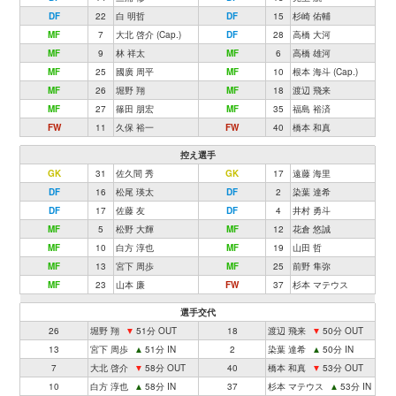
DF
22
白 明哲
DF
15
杉崎 佑輔
MF
7
大北 啓介 (Cap.)
DF
28
高橋 大河
MF
9
林 祥太
MF
6
高橋 雄河
MF
25
國廣 周平
MF
10
根本 海斗 (Cap.)
MF
26
堀野 翔
MF
18
渡辺 飛来
MF
27
篠田 朋宏
MF
35
福島 裕済
FW
11
久保 裕一
FW
40
橋本 和真
控え選手
GK
31
佐久間 秀
GK
17
遠藤 海里
DF
16
松尾 瑛太
DF
2
染葉 達希
DF
17
佐藤 友
DF
4
井村 勇斗
MF
5
松野 大輝
MF
12
花倉 悠誠
MF
10
白方 淳也
MF
19
山田 哲
MF
13
宮下 周歩
MF
25
前野 隼弥
MF
23
山本 廉
FW
37
杉本 マテウス
選手交代
26
堀野 翔
▼
51分 OUT
18
渡辺 飛来
▼
50分 OUT
13
宮下 周歩
▲
51分 IN
2
染葉 達希
▲
50分 IN
7
大北 啓介
▼
58分 OUT
40
橋本 和真
▼
53分 OUT
10
白方 淳也
▲
58分 IN
37
杉本 マテウス
▲
53分 IN