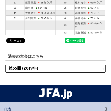
27
篠田 朋宏
▼
58分 OUT
10
根本 海斗
▼
63分 OUT
23
山本 廉
▲
58分 IN
25
前野 隼弥
▲
63分 IN
41
大野 敬介
▼
80+5分 OUT
28
高橋 大河
▼
70分 OUT
31
佐久間 秀
▲
80+5分 IN
4
井村 勇斗
▲
70分 IN
福島 裕済
▼
80+1分 OU
35
T
12
花倉 悠誠
▲
80+1分 IN
過去の大会はこちら
代表