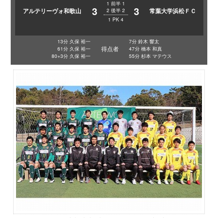
1
前半
1
3
3
アルテリーヴォ和歌山
常葉大学浜松ＦＣ
2
後半
2
1
PK
4
13分 久保 裕一
7分 鈴木 響太
得点者
61分 久保 裕一
47分 橋本 和真
80+3分 久保 裕一
55分 杉本 マテウス