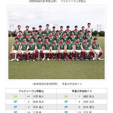
（関西地域代表/和歌山県） アルテリーヴォ和歌山
（東海地域代表/静岡県） 常葉大学浜松ＦＣ
アルテリーヴォ和歌山
常葉大学浜松ＦＣ
GK
41
大野 敬介
GK
1
磯部 勘太
DF
2
角南 裕太
DF
5
弥村 光広
DF
4
寺本 健人
DF
9
鈴木 響太
DF
14
三浦 修
DF
13
児玉 航