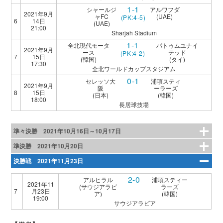
1-1
シャールジ
アルワフダ
2021年9月
ャFC
(UAE)
(PK:4-5)
6
14日
(UAE)
21:00
Sharjah Stadium
1-1
全北現代モータ
パトゥムユナイ
2021年9月
ース
テッド
(PK:4-2)
7
15日
(韓国)
(タイ)
17:30
全北ワールドカップスタジアム
0-1
セレッソ大
浦項スティ
2021年9月
阪
ーラーズ
8
15日
(日本)
(韓国)
18:00
長居球技場
準々決勝 2021年10月16日～10月17日
準決勝 2021年10月20日
決勝戦 2021年11月23日
2-0
アルヒラル
浦項スティー
2021年11
(サウジアラビ
ラーズ
7
月23日
ア)
(韓国)
19:00
サウジアラビア