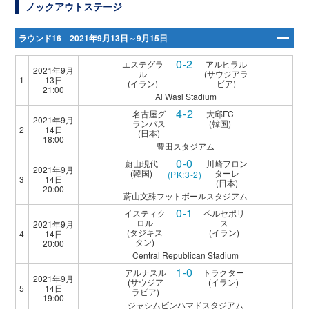
ノックアウトステージ
ラウンド16 2021年9月13日～9月15日
0-2
エステグラ
アルヒラル
2021年9月
ル
(サウジアラ
1
13日
(イラン)
ビア)
21:00
Al Wasl Stadium
4-2
名古屋グ
大邱FC
2021年9月
ランパス
(韓国)
2
14日
(日本)
18:00
豊田スタジアム
0-0
蔚山現代
川崎フロン
2021年9月
(韓国)
ターレ
(PK:3-2)
3
14日
(日本)
20:00
蔚山文殊フットボールスタジアム
0-1
イスティク
ペルセポリ
ロル
ス
2021年9月
(タジキス
(イラン)
4
14日
タン)
20:00
Central Republican Stadium
1-0
アルナスル
トラクター
2021年9月
(サウジア
(イラン)
5
14日
ラビア)
19:00
ジャシムビンハマドスタジアム