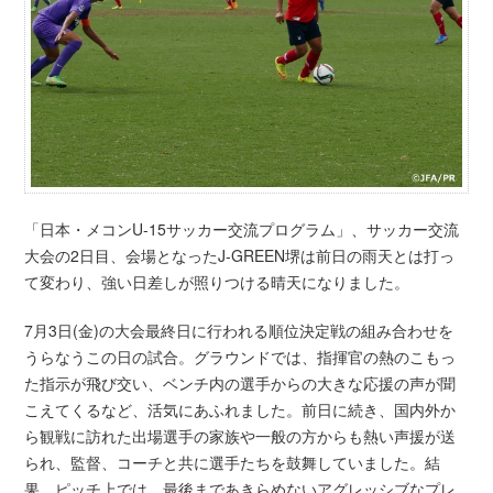
「日本・メコンU-15サッカー交流プログラム」、サッカー交流
大会の2日目、会場となったJ-GREEN堺は前日の雨天とは打っ
て変わり、強い日差しが照りつける晴天になりました。
7月3日(金)の大会最終日に行われる順位決定戦の組み合わせを
うらなうこの日の試合。グラウンドでは、指揮官の熱のこもっ
た指示が飛び交い、ベンチ内の選手からの大きな応援の声が聞
こえてくるなど、活気にあふれました。前日に続き、国内外か
ら観戦に訪れた出場選手の家族や一般の方からも熱い声援が送
られ、監督、コーチと共に選手たちを鼓舞していました。結
果、ピッチ上では、最後まであきらめないアグレッシブなプレ