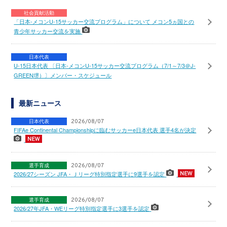
社会貢献活動
「日本-メコンU-15サッカー交流プログラム」について メコン5ヵ国との
青少年サッカー交流を実施
日本代表
U-15日本代表 〔日本-メコンU-15サッカー交流プログラム（7/1～7/3＠J-
GREEN堺）〕メンバー・スケジュール
最新ニュース
日本代表
2026/08/07
FIFAe Continental Championshipに臨むサッカーe日本代表 選手4名が決定
選手育成
2026/08/07
2026/27シーズン JFA・Ｊリーグ特別指定選手に9選手を認定
選手育成
2026/08/07
2026/27年JFA・WEリーグ特別指定選手に3選手を認定