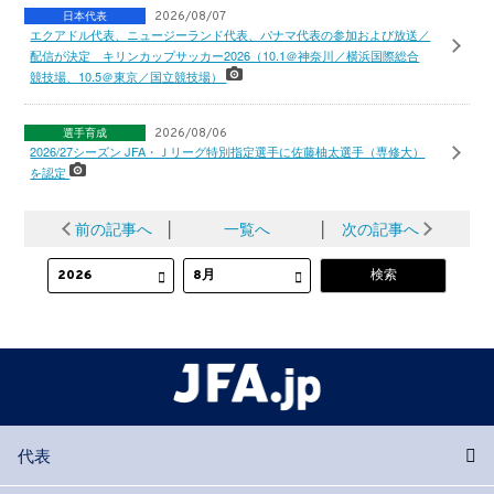
日本代表
2026/08/07
エクアドル代表、ニュージーランド代表、パナマ代表の参加および放送／
配信が決定 キリンカップサッカー2026（10.1＠神奈川／横浜国際総合
競技場、10.5＠東京／国立競技場）
選手育成
2026/08/06
2026/27シーズン JFA・Ｊリーグ特別指定選手に佐藤柚太選手（専修大）
を認定
前の記事へ
│
一覧へ
│
次の記事へ
代表