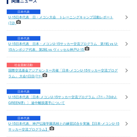
関連ニュース
日本代表
U-15日本代表 日・メコン大会 トレーニングキャンプ活動レポート
(7/2)
日本代表
U-15日本代表 日本・メコンU-15サッカー交流プログラム 第1戦 vs U-
15カンボジア代表、第2戦 vs ヴィッセル神戸U-15
社会貢献活動
国際交流基金アジアセンター共催「日本-メコンU-15サッカー交流プログ
ラム」 大会1日目(7/1)
日本代表
U-15日本代表〔日本-メコンU-15サッカー交流プログラム（7/1～7/3＠J-
GREEN堺）〕 途中離脱選手について
日本代表
U-15日本代表、神戸弘陵学園高校との練習試合を実施 【日本-メコンU-15
サッカー交流プログラム】