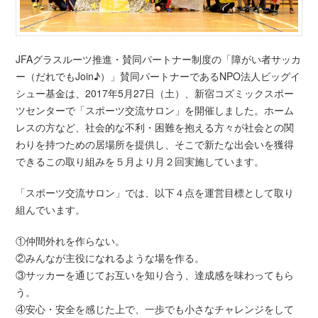
JFAグラスルーツ推進・賛同パートナー制度の「障がい者サッカ
ー（だれでもJoin♪）」賛同パートナーであるNPO法人ビッグイ
シュー基金は、2017年5月27日（土）、新宿コズミックスポー
ツセンターで「スポーツ交流サロン」を開催しました。ホーム
レスの方など、社会的な不利・困難を抱える方々が社会との関
わりを持つための居場所を提供し、そこで新たな出会いを獲得
できるこの取り組みを５月より月２回実施しています。
「スポーツ交流サロン」では、以下４点を運営目標として取り
組んでいます。
①仲間外れを作らない。
②みんなが主役になれるような場を作る。
③サッカーを通じてお互いを知り合う、達成感を味わってもら
う。
④安心・安全を感じた上で、一歩でも小さなチャレンジをして