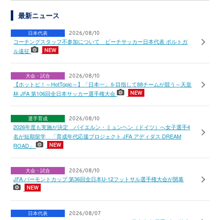
最新ニュース
日本代表
2026/08/10
コーチングスタッフ不参加について ビーチサッカー日本代表 ポルトガ
ル遠征
大会・試合
2026/08/10
【ホットピ！～HotTopic～】「日本一」を目指して88チームが競う～天皇
杯 JFA 第106回全日本サッカー選手権大会
選手育成
2026/08/10
2026年度も実施が決定 バイエルン・ミュンヘン（ドイツ）へ女子選手4
名が短期留学 「育成年代応援プロジェクト JFA アディダス DREAM
ROAD」
大会・試合
2026/08/10
JFA バーモントカップ 第36回全日本U-12フットサル選手権大会が開幕
日本代表
2026/08/07