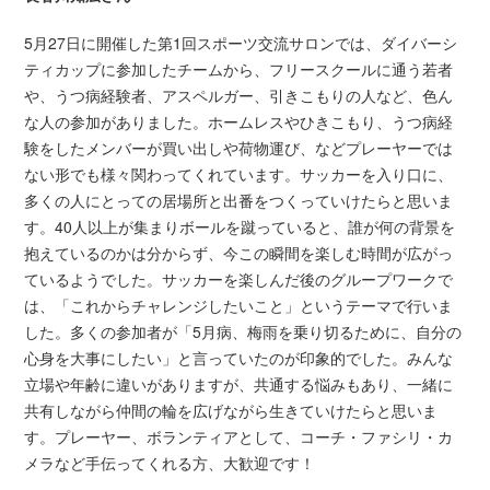
5月27日に開催した第1回スポーツ交流サロンでは、ダイバーシ
ティカップに参加したチームから、フリースクールに通う若者
や、うつ病経験者、アスペルガー、引きこもりの人など、色ん
な人の参加がありました。ホームレスやひきこもり、うつ病経
験をしたメンバーが買い出しや荷物運び、などプレーヤーでは
ない形でも様々関わってくれています。サッカーを入り口に、
多くの人にとっての居場所と出番をつくっていけたらと思いま
す。40人以上が集まりボールを蹴っていると、誰が何の背景を
抱えているのかは分からず、今この瞬間を楽しむ時間が広がっ
ているようでした。サッカーを楽しんだ後のグループワークで
は、「これからチャレンジしたいこと」というテーマで行いま
した。多くの参加者が「5月病、梅雨を乗り切るために、自分の
心身を大事にしたい」と言っていたのが印象的でした。みんな
立場や年齢に違いがありますが、共通する悩みもあり、一緒に
共有しながら仲間の輪を広げながら生きていけたらと思いま
す。プレーヤー、ボランティアとして、コーチ・ファシリ・カ
メラなど手伝ってくれる方、大歓迎です！