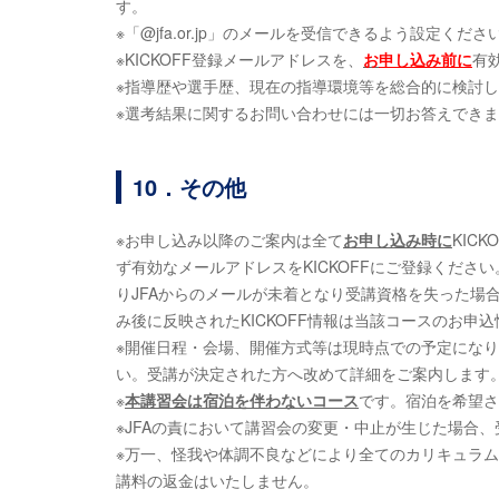
す。
※「@jfa.or.jp」のメールを受信できるよう設定くださ
※KICKOFF登録メールアドレスを、
お
申し込み前に
有
※指導歴や選手歴、現在の指導環境等を総合的に検討し
※選考結果に関するお問い合わせには一切お答えでき
10．その他
※お申し込み以降のご案内は全て
お
申し込み
時に
KIC
ず有効なメールアドレスをKICKOFFにご登録くだ
りJFAからのメールが未着となり受講資格を失った場
み後に反映されたKICKOFF情報は当該コースのお申
※開催日程・会場、開催方式等は現時点での予定にな
い。受講が決定された方へ改めて詳細をご案内します
※
本講習会は宿泊を伴わないコース
です。宿泊を希望さ
※JFAの責において講習会の変更・中止が生じた場合
※万一、怪我や体調不良などにより全てのカリキュラ
講料の返金はいたしません。