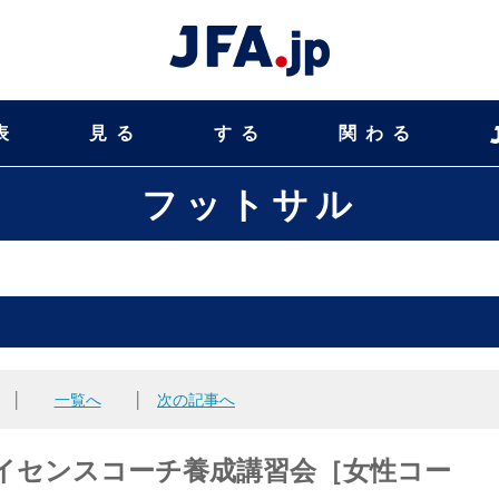
表
見る
する
関わる
フットサル
│
一覧へ
│
次の記事へ
ルCライセンスコーチ養成講習会［女性コー