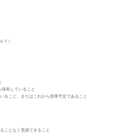
ールド）
と
を保有していること
ていること、またはこれから指導予定であること
することなく受講できること