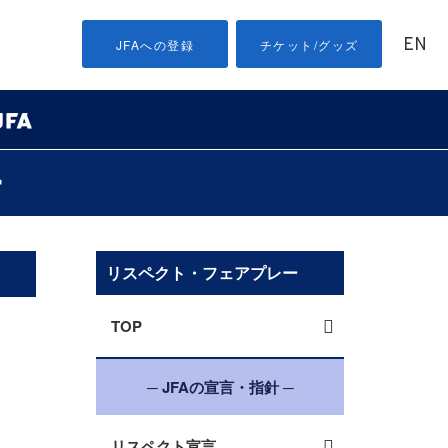
EN
JFAへの登録
チケット/グッズ
ー
リスペクト・フェアプレー
TOP
─ JFAの宣言・指針 ─
リスペクト宣言