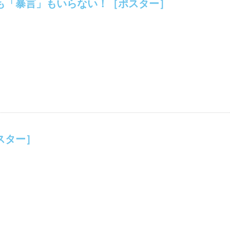
も「暴言」もいらない！［ポスター］
スター］