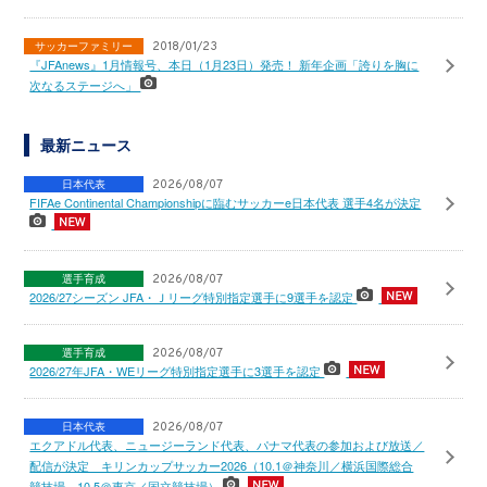
サッカーファミリー
2018/01/23
『JFAnews』1月情報号、本日（1月23日）発売！ 新年企画「誇りを胸に
次なるステージへ」
最新ニュース
日本代表
2026/08/07
FIFAe Continental Championshipに臨むサッカーe日本代表 選手4名が決定
選手育成
2026/08/07
2026/27シーズン JFA・Ｊリーグ特別指定選手に9選手を認定
選手育成
2026/08/07
2026/27年JFA・WEリーグ特別指定選手に3選手を認定
日本代表
2026/08/07
エクアドル代表、ニュージーランド代表、パナマ代表の参加および放送／
配信が決定 キリンカップサッカー2026（10.1＠神奈川／横浜国際総合
競技場、10.5＠東京／国立競技場）