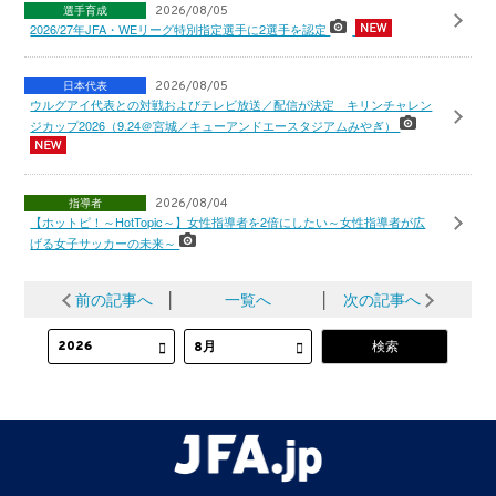
選手育成
2026/08/05
2026/27年JFA・WEリーグ特別指定選手に2選手を認定
日本代表
2026/08/05
ウルグアイ代表との対戦およびテレビ放送／配信が決定 キリンチャレン
ジカップ2026（9.24＠宮城／キューアンドエースタジアムみやぎ）
指導者
2026/08/04
【ホットピ！～HotTopic～】女性指導者を2倍にしたい～女性指導者が広
げる女子サッカーの未来～
前の記事へ
│
一覧へ
│
次の記事へ