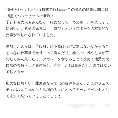
15分を3セットという形式で行われたこの試合の結果は38点対
15点でバターチームの勝利！
子どもも大人もみんなが一緒になって一つのボールを楽しそう
に追いかけるその光景は、「遊び」というスポーツの本質的な
要素が映し出されていました。
参加した人々は、普段身近にあるけれど実際はなかなか入るこ
とのない牧草畑で走り回って遊んだり、地元の牛乳やじゃが芋
のたくさん入ったミルクカレーを食することで改めて地元の大
自然の素晴らしさを体感し、充実した1日を過ごしたのではない
でしょうか。
広大な自然という北海道ならではの資源を活かしたこのフェス
ティバルはこれからも地域の人々にとっての一大イベントとし
て末永く続いていくことでしょう！