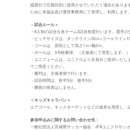
協賛社で広報目的に使用させていただく場合がありま
ために本協会及び運営事務局にて管理し、利用します
＜
試合ルール＞
・8人制の試合を各チーム3試合程度行います。選手の
・ピッチサイズは、タッチライン30ｍ×ゴールライン1
・ゴールは、原則として高さ1ｍ×幅2ｍ。
・ボールは、3号軽量球。（主催者にて用意します。）
・ユニフォームは、ユニクロより全員分ご提供いたし
でご用意ください。
・審判は、主催者側で行います。
・試合時間は、前半5分、後半5分。
・勝敗の発表はしません。
＜キッズキャラバン＞
エアゴール、キックターゲットなどの遊具を用意し、
参加申込みに関するお問い合わせ先：
一般社団法人宮城県サッカー協会 JFAユニクロサッ