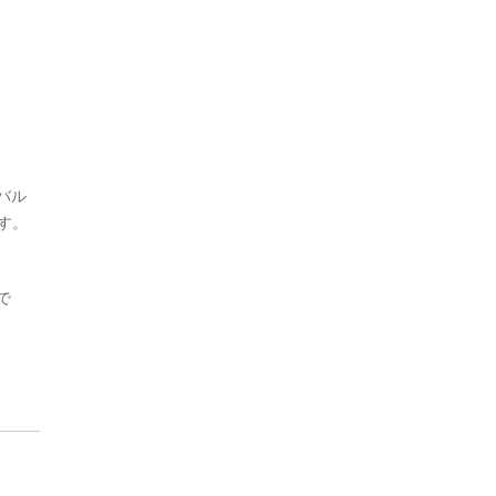
バル
す。
で