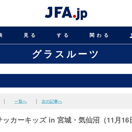
表
見る
する
関わる
グラスルーツ
│
一覧へ
│
次の記事へ
ッカーキッズ in 宮城・気仙沼（11月16