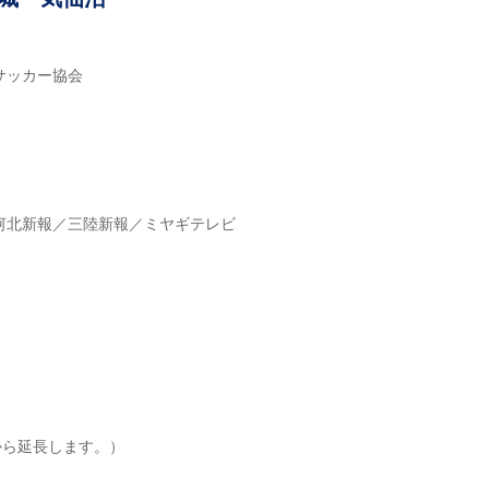
サッカー協会
河北新報／三陸新報／ミヤギテレビ
予定から延長します。）