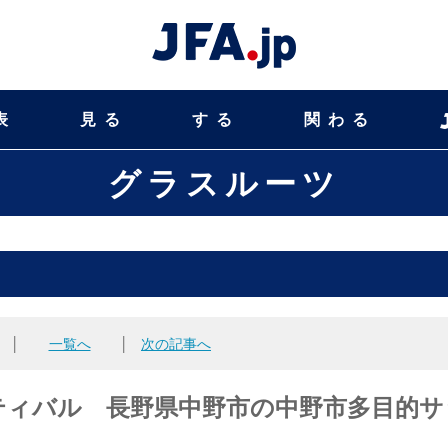
表
見る
する
関わる
グラスルーツ
│
一覧へ
│
次の記事へ
ティバル 長野県中野市の中野市多目的サ