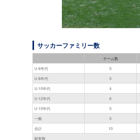
サッカーファミリー数
チーム数
U-6年代
0
U-8年代
0
U-10年代
4
U-12年代
6
U-15年代
0
一般
0
合計
10
観客数