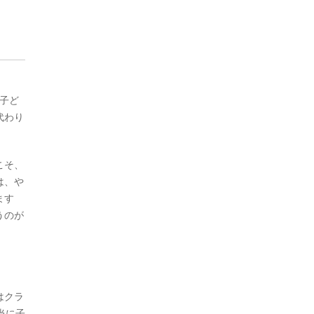
、子ど
代わり
こそ、
は、や
ます
うのが
はクラ
当に子