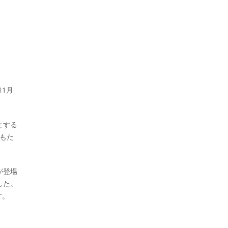
1月
とする
もた
が登場
した。
す。