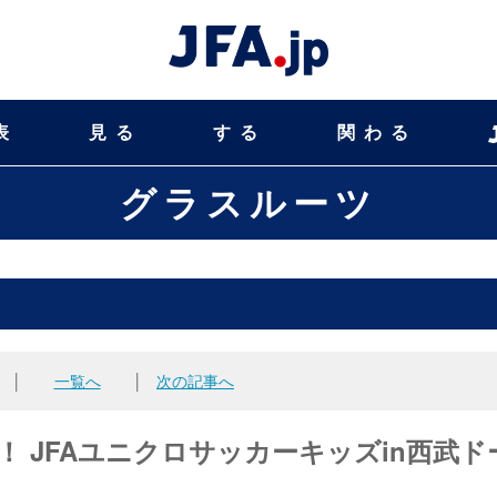
表
見る
する
関わる
グラスルーツ
│
一覧へ
│
次の記事へ
加！ JFAユニクロサッカーキッズin西武ド