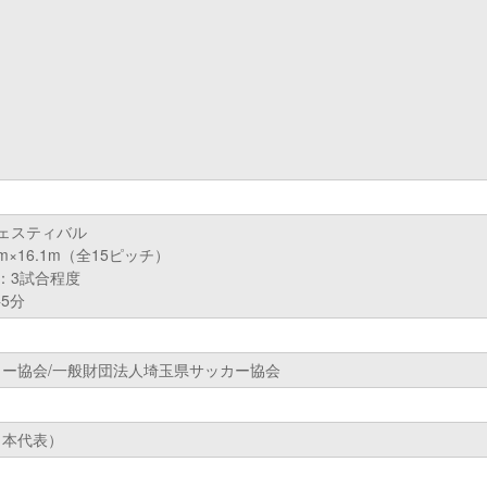
ェスティバル
m×16.1m（全15ピッチ）
：3試合程度
5分
ー協会/一般財団法人埼玉県サッカー協会
日本代表）