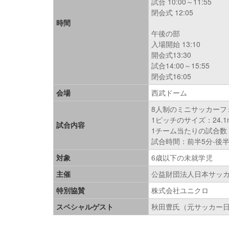
試合 10:00～11:55
閉会式 12:05
時間
午後の部
入場開始 13:10
開会式13:30
試合14:00～15:55
閉会式16:05
会場
西武ドーム
8人制のミニサッカーフ
1ピッチのサイズ：24.1
試合内容
1チーム当たりの試合数
試合時間：前半5分-後半
対象
6歳以下の未就学児
主催
公益財団法人日本サッカ
特別協賛
株式会社ユニクロ
スペシャルゲスト
秋田豊氏（元サッカー