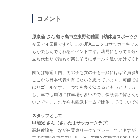
コメント
原康倫 さん 鶴ヶ島市立東野幼稚園（幼体連スポーツ
今回で４回目ですが、このJFAユニクロサッカーキッ
もが楽しんでくれるイベントです。幼児にとって５分
立ち代わりで誰もが楽しそうにボールを追いかけてく
園では毎週１回、男の子も女の子も一緒にほぼ全員参
ここから日本代表を育てたいと思っています。可能で
はりゴールです。一つでも多く決まるともっとサッカ
し、車でも周辺に駐車場が多いので、保護者の皆さん
いいです。これからも西武ドームで開催してほしいで
スタッフとして
甲能光 さん（さいたまサッカークラブ）
高校教諭をしながら関東リーグでプレーしていますが
ブの有志9名で参加しました。午前と午後で2,000