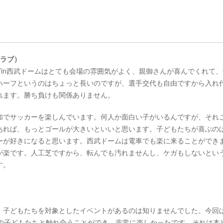
クラブ）
ズin西武ドームはとても会場の雰囲気がよく、親御さんが喜んでくれて
ハーフというのはちょっと長いのですが、選手交代も自由ですから入れ
れます。勝ち負けも関係ありません。
加でサッカーを楽しんでいます。何人か面白い子がいるんですが、それ
あれば、もっとゴールが大きいといいと思います。子どもたちが喜ぶの
ーが好きになると思います。西武ドームは電車でも楽に来ることができ
が楽です。人工芝ですから、転んでも汚れませんし、ケガもしないとい
す。
、子どもたちを対象としたイベントがあるのは知りませんでした。今回
人もの子どもたちと触れ合うことができ、非常に楽しかったです。それは本