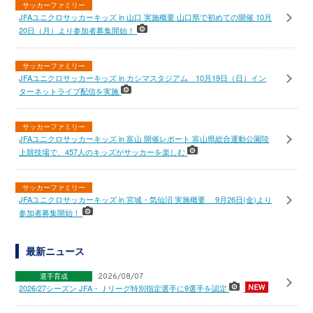
サッカーファミリー
JFAユニクロサッカーキッズ in 山口 実施概要 山口県で初めての開催 10月
20日（月）より参加者募集開始！
サッカーファミリー
JFAユニクロサッカーキッズ in カシマスタジアム 10月19日（日）イン
ターネットライブ配信を実施
サッカーファミリー
JFAユニクロサッカーキッズ in 富山 開催レポート 富山県総合運動公園陸
上競技場で、457人のキッズがサッカーを楽しむ
サッカーファミリー
JFAユニクロサッカーキッズ in 宮城・気仙沼 実施概要 9月26日(金)より
参加者募集開始！
最新ニュース
選手育成
2026/08/07
2026/27シーズン JFA・Ｊリーグ特別指定選手に9選手を認定