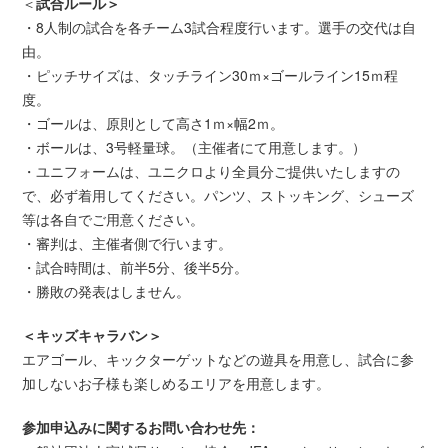
＜
試合ルール＞
・8人制の試合を各チーム3試合程度行います。選手の交代は自
由。
・ピッチサイズは、タッチライン30ｍ×ゴールライン15ｍ程
度。
・ゴールは、原則として高さ1ｍ×幅2ｍ。
・ボールは、3号軽量球。（主催者にて用意します。）
・ユニフォームは、ユニクロより全員分ご提供いたしますの
で、必ず着用してください。パンツ、ストッキング、シューズ
等は各自でご用意ください。
・審判は、主催者側で行います。
・試合時間は、前半5分、後半5分。
・勝敗の発表はしません。
＜キッズキャラバン＞
エアゴール、キックターゲットなどの遊具を用意し、試合に参
加しないお子様も楽しめるエリアを用意します。
参加申込みに関するお問い合わせ先：