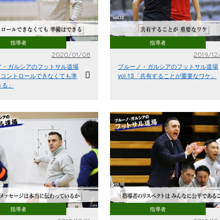
指導者
指導者
2020/01/08
2019/12
ノ・ガルシアのフットサル道場
ブルーノ・ガルシアのフットサル道場
14「コントロールできなくても準
vol.13「共有することが重要なワケ」
きる」
指導者
指導者