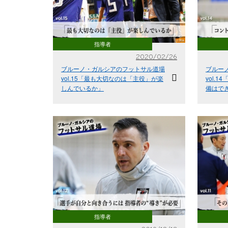
指導者
2020/02/26
ブルーノ・ガルシアのフットサル道場
ブルー
vol.15「最も大切なのは「主役」が楽
vol.
しんでいるか」
備はで
指導者