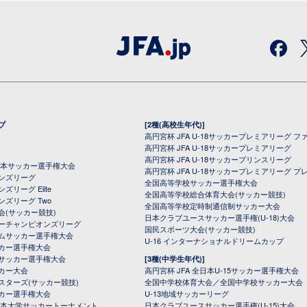
プ
[2種(高校生年代)]
高円宮杯 JFA U-18サッカープレミアリーグ フ
高円宮杯 JFA U-18サッカープレミアリーグ
高円宮杯 JFA U-18サッカープリンスリーグ
全日本サッカー選手権大会
高円宮杯 JFA U-18サッカープレミアリーグ プ
オンズリーグ
全国高等学校サッカー選手権大会
ズリーグ Elite
全国高等学校総合体育大会(サッカー競技)
ンズリーグ Two
全国高等学校定時制通信制サッカー大会
会(サッカー競技)
日本クラブユースサッカー選手権(U-18)大会
ーチャンピオンズリーグ
国民スポーツ大会(サッカー競技)
ムサッカー選手権大会
U-16 インターナショナルドリームカップ
カー選手権大会
サッカー選手権大会
[3種(中学生年代)]
カー大会
高円宮杯 JFA 全日本U-15サッカー選手権大会
スターズ(サッカー競技)
全国中学校体育大会／全国中学校サッカー大会
カー選手権大会
U-13地域サッカーリーグ
日本大学サッカートーナメント
日本クラブユースサッカー選手権(U-15)大会