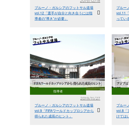
2019/12/18
ブルーノ・ガルシアのフットサル道場
ブルー
vol.12「選手が自分と向き合うには指
vol.
導者の“導き”が必要」
ってい
指導者
2019/11/27
ブルーノ・ガルシアのフットサル道場
ブルー
vol.9「FIFAワールドカップロシアから
vol.
得られた成長のヒント」
けては