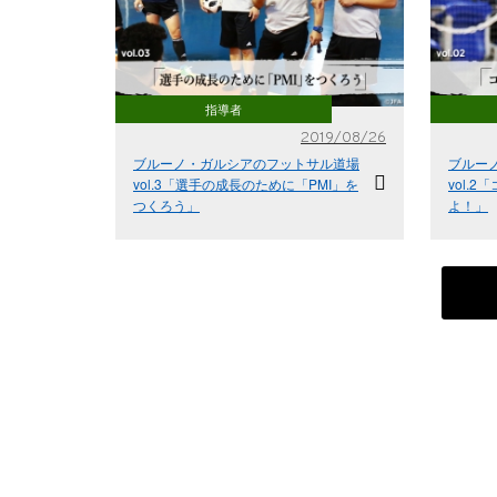
指導者
2019/08/26
ブルーノ・ガルシアのフットサル道場
ブルー
vol.3「選手の成長のために「PMI」を
vol.
つくろう」
よ！」