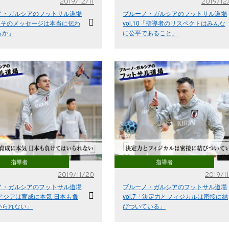
2019/12/11
2019/12
ノ・ガルシアのフットサル道場
ブルーノ・ガルシアのフットサル道場
11「そのメッセージは本当に伝わ
vol.10「指導者のリスペクトはみんな
るか」
に公平であること」
指導者
指導者
2019/11/20
2019/11
ノ・ガルシアのフットサル道場
ブルーノ・ガルシアのフットサル道場
8「アジアは育成に本気 日本も負
vol.7「決定力とフィジカルは密接に結
いられない」
びついている」