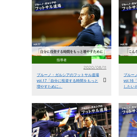
指導者
2020/08/11
ブルーノ・ガルシアのフットサル道場
ブルー
vol.17「自分に投資する時間をもっと
vol.
増やすために」
したい