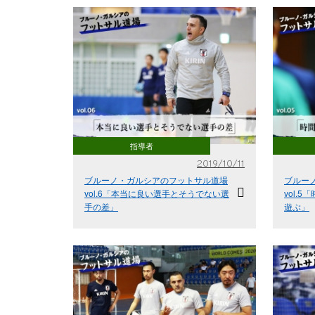
指導者
2019/10/11
ブルーノ・ガルシアのフットサル道場
ブルー
vol.6「本当に良い選手とそうでない選
vol.
手の差」
遊ぶ」