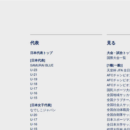
代表
見る
日本代表トップ
大会・試合トッ
国際大会一覧
[日本代表]
SAMURAI BLUE
[1種(一般)]
U-23
天皇杯 JFA 
U-21
AFCチャンピ
U-19
AFCチャンピオン
U-18
AFCチャンピオ
U-17
国民スポーツ大
U-16
全国地域サッカ
U-15
全国クラブチー
全国社会人サッ
[日本女子代表]
全国自治体職員
なでしこジャパン
全国自衛隊サッ
U-20
U-17
日本スポーツマ
U-16
全日本大学サッ
U-15
総理大臣杯 全