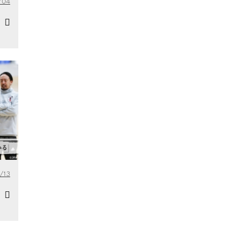
/04
/13