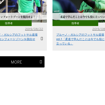
指導者
指導者
2019/08/22
2019/08
ノ・ガルシアのフットサル道場
ブルーノ・ガルシアのフットサル道場
2「コンフォートゾーンを脱出せ
vol.1「柔道で学んだことは今でも役に
立っている」
MORE