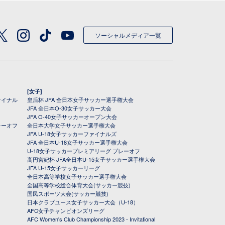
ソーシャルメディア一覧
[女子]
ァイナル
皇后杯 JFA 全日本女子サッカー選手権大会
JFA 全日本O-30女子サッカー大会
JFA O-40女子サッカーオープン大会
レーオフ
全日本大学女子サッカー選手権大会
JFA U-18女子サッカーファイナルズ
JFA 全日本U-18女子サッカー選手権大会
U-18女子サッカープレミアリーグ プレーオフ
高円宮妃杯 JFA全日本U-15女子サッカー選手権大会
JFA U-15女子サッカーリーグ
全日本高等学校女子サッカー選手権大会
全国高等学校総合体育大会(サッカー競技)
国民スポーツ大会(サッカー競技)
日本クラブユース女子サッカー大会（U-18）
AFC女子チャンピオンズリーグ
AFC Women's Club Championship 2023 - Invitational