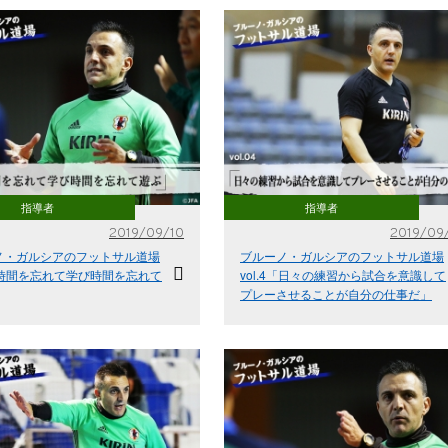
指導者
指導者
2019/09/10
2019/09
ノ・ガルシアのフットサル道場
ブルーノ・ガルシアのフットサル道場
5「時間を忘れて学び時間を忘れて
vol.4「日々の練習から試合を意識して
プレーさせることが自分の仕事だ」