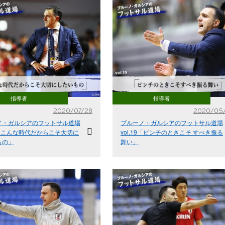
指導者
指導者
2020/07/28
2020/05
ノ・ガルシアのフットサル道場
ブルーノ・ガルシアのフットサル道場
16「こんな時代だからこそ大切に
vol.19「ピンチのときこそ すべき振る
もの」
舞い」