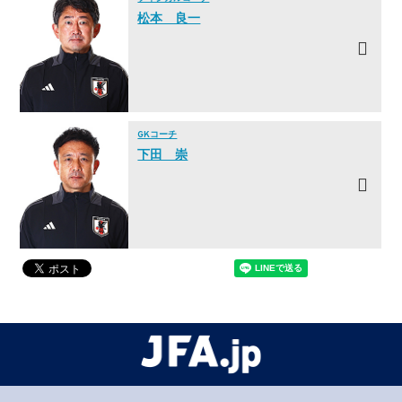
松本 良一
GKコーチ
下田 崇