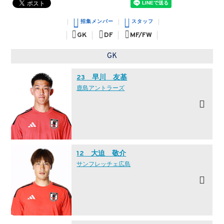
招集メンバー
スタッフ
GK
DF
MF/FW
GK
23 早川 友基
鹿島アントラーズ
12 大迫 敬介
サンフレッチェ広島