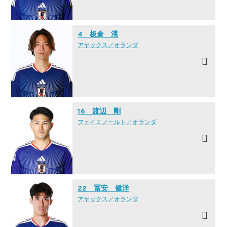
4 板倉 滉
アヤックス／オランダ
16 渡辺 剛
フェイエノールト／オランダ
22 冨安 健洋
アヤックス／オランダ