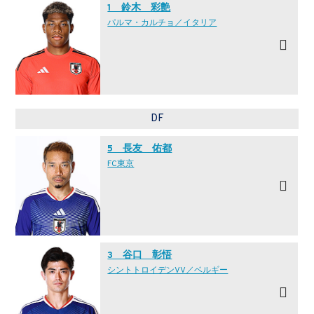
1 鈴木 彩艶
パルマ・カルチョ／イタリア
DF
5 長友 佑都
FC東京
3 谷口 彰悟
シントトロイデンVV／ベルギー