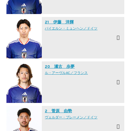
21 伊藤 洋輝
バイエルン・ミュンヘン／ドイツ
20 瀬古 歩夢
ル・アーヴルAC／フランス
2 菅原 由勢
ヴェルダー・ブレーメン／ドイツ