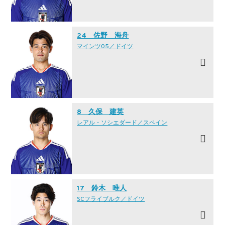
24 佐野 海舟
マインツ05／ドイツ
8 久保 建英
レアル・ソシエダード／スペイン
17 鈴木 唯人
SCフライブルク／ドイツ