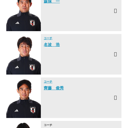
森保 一
コーチ
名波 浩
コーチ
齊藤 俊秀
コーチ