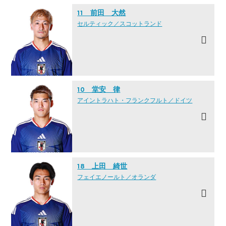
11 前田 大然
セルティック／スコットランド
10 堂安 律
アイントラハト・フランクフルト／ドイツ
18 上田 綺世
フェイエノールト／オランダ