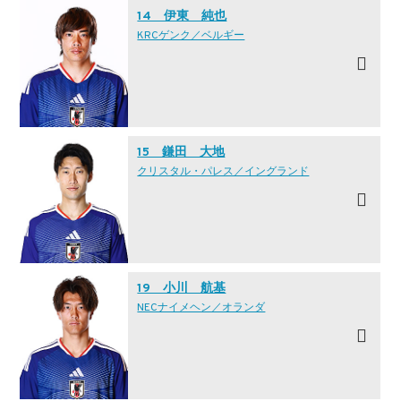
14 伊東 純也
KRCゲンク／ベルギー
15 鎌田 大地
クリスタル・パレス／イングランド
19 小川 航基
NECナイメヘン／オランダ