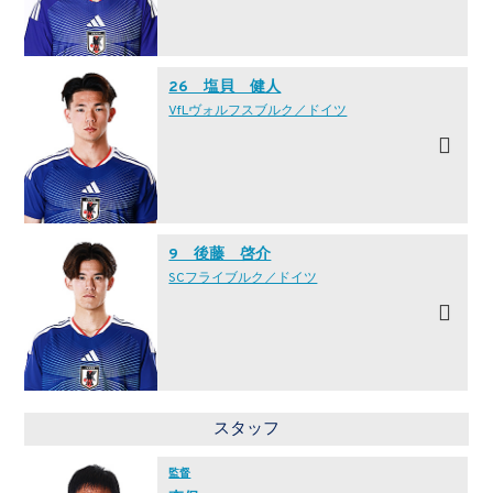
26 塩貝 健人
VfLヴォルフスブルク／ドイツ
9 後藤 啓介
SCフライブルク／ドイツ
スタッフ
監督