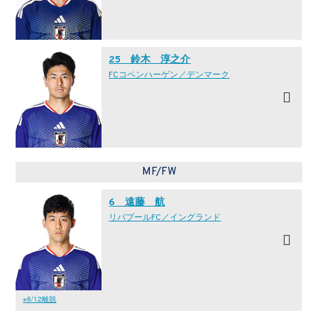
25 鈴木 淳之介
FCコペンハーゲン／デンマーク
MF/FW
6 遠藤 航
リバプールFC／イングランド
※6/12離脱