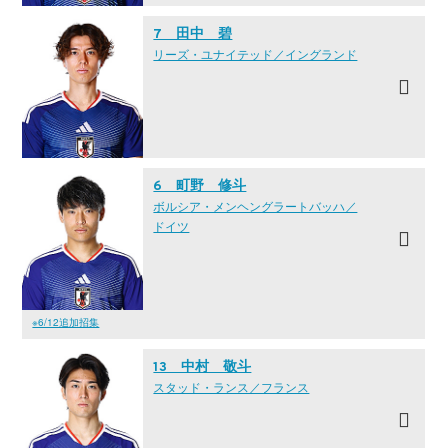
7 田中 碧
リーズ・ユナイテッド／イングランド
6 町野 修斗
ボルシア・メンヘングラートバッハ／
ドイツ
※6/12追加招集
13 中村 敬斗
スタッド・ランス／フランス