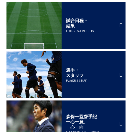
試合日程・
結果
FIXTURES & RESULTS
選手・
スタッフ
PLAYER & STAFF
森保一監督手記
一心一意、
一心一向