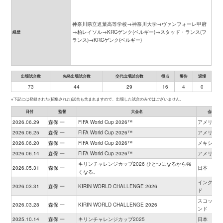
神奈川県立逗葉高等学校→神奈川大学→ヴァンフォーレ甲府
→柏レイソル→KRCゲンク(ベルギー)→スタッド・ランス(フ
経歴
ランス)→KRCゲンク(ベルギー)
出場試合数
先発出場試合数
交代出場試合数
得点
警告
退場
73
44
29
16
4
0
※下記には登録された(招集された)試合も含まれますので、出場した試合のみではございません。
日付
監督
大会名
会場
2026.06.29
森保 一
FIFA World Cup 2026™
アメリカ
2026.06.25
森保 一
FIFA World Cup 2026™
アメリカ
2026.06.20
森保 一
FIFA World Cup 2026™
メキシコ
2026.06.14
森保 一
FIFA World Cup 2026™
アメリカ
キリンチャレンジカップ2026 ひとつになるから強
2026.05.31
森保 一
日本
くなる。
イングラン
2026.03.31
森保 一
KIRIN WORLD CHALLENGE 2026
ド
スコットラ
2026.03.28
森保 一
KIRIN WORLD CHALLENGE 2026
ンド
2025.10.14
森保 一
キリンチャレンジカップ2025
日本