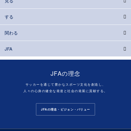
見る
する
関わる
JFA
JFAの理念
サッカーを通じて豊かなスポーツ文化を創造し、
人々の心身の健全な発達と社会の発展に貢献する。
JFAの理念・ビジョン・バリュー