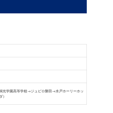
→桐光学園高等学校→ジュビロ磐田→水戸ホーリーホッ
ダ）