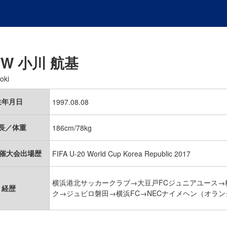
FW
小川 航基
oki
生年月日
1997.08.08
長／体重
186cm/78kg
開催大会出場歴
FIFA U-20 World Cup Korea Republic 2017
横浜港北サッカークラブ→大豆戸FCジュニアユース
経歴
ク→ジュビロ磐田→横浜FC→NECナイメヘン（オラン