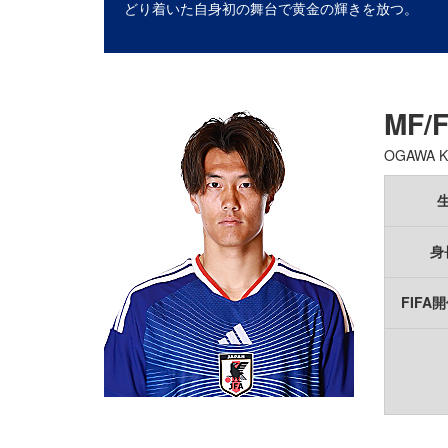
どり着いた自身初の舞台で黄金の輝きを放つ。
MF/
OGAWA K
身
FIFA