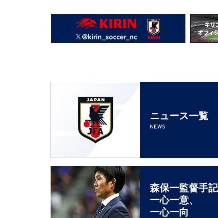
ニュース一覧
NEWS
森保一監督手記
一心一意、
一心一向