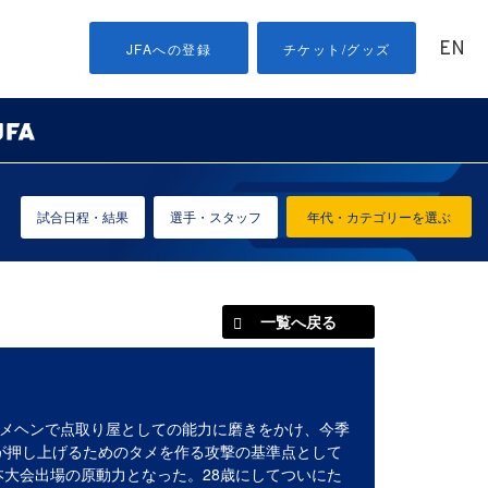
EN
JFAへの登録
チケット/グッズ
試合日程・結果
選手・スタッフ
年代・カテゴリーを選ぶ
一覧へ戻る
イメヘンで点取り屋としての能力に磨きをかけ、今季
が押し上げるためのタメを作る攻撃の基準点として
本大会出場の原動力となった。28歳にしてついにた