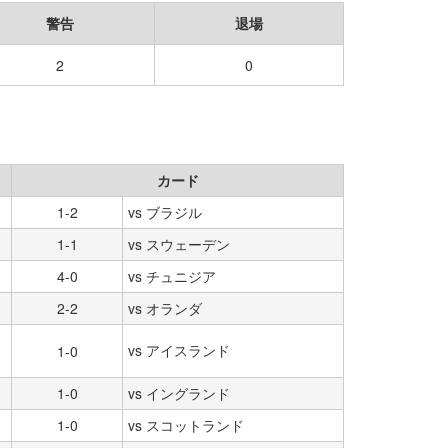
警告
退場
2
0
カード
1-2
vs ブラジル
1-1
vs スウェーデン
4-0
vs チュニジア
2-2
vs オランダ
vs アイスランド
1-0
1-0
vs イングランド
1-0
vs スコットランド