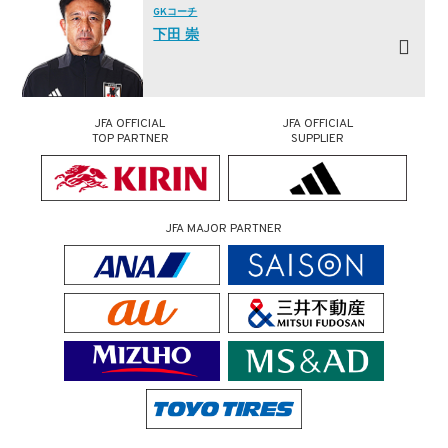
GKコーチ
下田 崇
JFA OFFICIAL
JFA OFFICIAL
TOP PARTNER
SUPPLIER
JFA MAJOR PARTNER