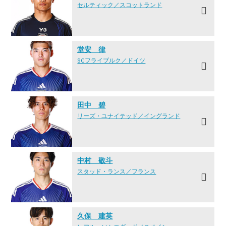
セルティック／スコットランド
堂安 律
SCフライブルク／ドイツ
田中 碧
リーズ・ユナイテッド／イングランド
中村 敬斗
スタッド・ランス／フランス
久保 建英