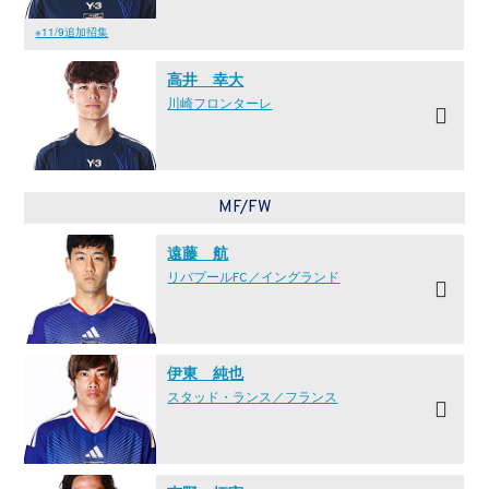
※11/9追加招集
高井 幸大
川崎フロンターレ
MF/FW
遠藤 航
リバプールFC／イングランド
伊東 純也
スタッド・ランス／フランス