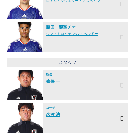
レアル・ソシエダード／スペイン
藤田 譲瑠チマ
シントトロイデンVV／ベルギー
スタッフ
監督
森保 一
コーチ
名波 浩