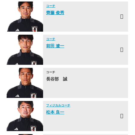
コーチ
齊藤 俊秀
コーチ
前田 遼一
コーチ
長谷部 誠
フィジカルコーチ
松本 良一