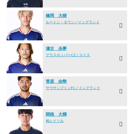
橋岡 大樹
ルートン・タウン／イングランド
瀬古 歩夢
グラスホッパーCZ／スイス
菅原 由勢
サウサンプトンFC／イングランド
関根 大輝
柏レイソル