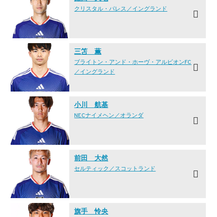
クリスタル・パレス／イングランド
三笘 薫
ブライトン・アンド・ホーヴ・アルビオンFC
／イングランド
小川 航基
NECナイメヘン／オランダ
前田 大然
セルティック／スコットランド
旗手 怜央