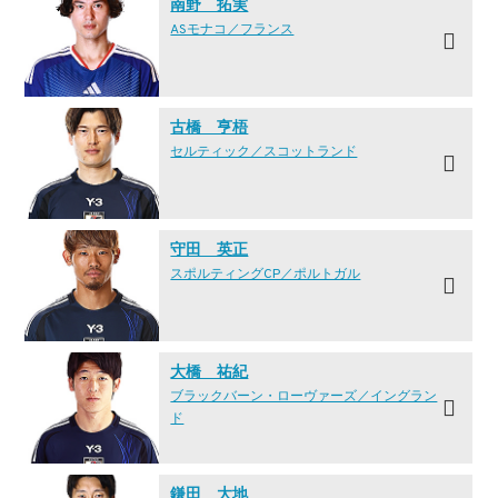
南野 拓実
ASモナコ／フランス
古橋 亨梧
セルティック／スコットランド
守田 英正
スポルティングCP／ポルトガル
大橋 祐紀
ブラックバーン・ローヴァーズ／イングラン
ド
鎌田 大地