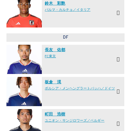
鈴木 彩艶
パルマ・カルチョ／イタリア
DF
長友 佑都
FC東京
板倉 滉
ボルシア・メンヘングラートバッハ／ドイツ
町田 浩樹
ユニオン・サンジロワーズ／ベルギー