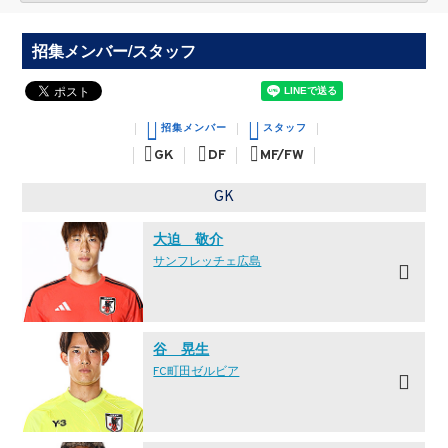
招集メンバー/スタッフ
招集メンバー
スタッフ
GK
DF
MF/FW
GK
大迫 敬介
サンフレッチェ広島
谷 晃生
FC町田ゼルビア