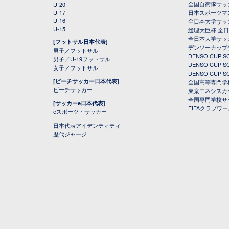
全国自衛隊サッ
U-20
U-17
日本スポーツマ
U-16
全日本大学サッ
U-15
総理大臣杯 全
全日本大学サッ
[フットサル日本代表]
デンソーカップ
男子／フットサル
DENSO CUP
男子／U-19フットサル
DENSO CUP
女子／フットサル
DENSO CUP
[ビーチサッカー日本代表]
全国高等専門学
ビーチサッカー
東京エネシスカ
全国専門学校サ
[サッカーe日本代表]
FIFAクラブワ
eスポーツ・サッカー
日本代表アイデンティティ
歴代ジャージ