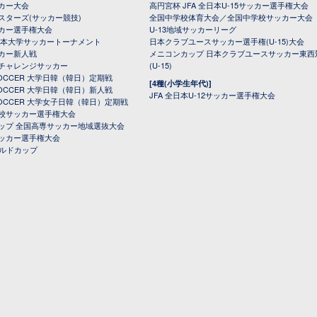
カー大会
高円宮杯 JFA 全日本U-15サッカー選手権大会
スターズ(サッカー競技)
全国中学校体育大会／全国中学校サッカー大会
カー選手権大会
U-13地域サッカーリーグ
日本大学サッカートーナメント
日本クラブユースサッカー選手権(U-15)大会
カー新人戦
メニコンカップ 日本クラブユースサッカー東西
チャレンジサッカー
(U-15)
 SOCCER 大学日韓（韓日）定期戦
[4種(小学生年代)]
 SOCCER 大学日韓（韓日）新人戦
JFA 全日本U-12サッカー選手権大会
 SOCCER 大学女子日韓（韓日）定期戦
校サッカー選手権大会
ップ 全国高専サッカー地域選抜大会
ッカー選手権大会
ールドカップ