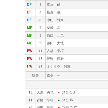
DF
3
室屋 成
DF
4
板倉 滉
DF
20
中山 雄太
MF
7
柴崎 岳
MF
8
原口 元気
MF
9
鎌田 大地
FW
11
古橋 亨梧
FW
18
浅野 拓磨
FW
21
オナイウ 阿道
監督
森保 一
15
大迫 勇也
▼
61分 OUT
11
古橋 亨梧
▲
61分 IN
10
南野 拓実
▼
78分 OUT