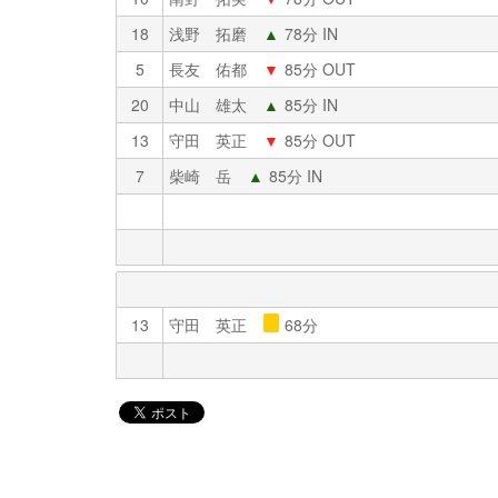
18
浅野 拓磨
▲
78分 IN
5
長友 佑都
▼
85分 OUT
20
中山 雄太
▲
85分 IN
13
守田 英正
▼
85分 OUT
7
柴崎 岳
▲
85分 IN
13
守田 英正
68分