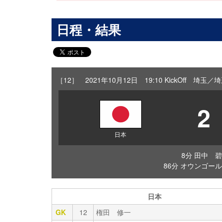
日程・結果
［12］ 2021年10月12日 19:10 KickOff 埼玉
2
日本
8分 田中 碧
86分 オウンゴール
日本
GK
12
権田 修一