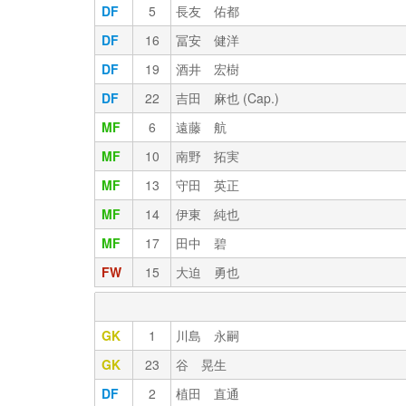
DF
5
長友 佑都
DF
16
冨安 健洋
DF
19
酒井 宏樹
DF
22
吉田 麻也 (Cap.)
MF
6
遠藤 航
MF
10
南野 拓実
MF
13
守田 英正
MF
14
伊東 純也
MF
17
田中 碧
FW
15
大迫 勇也
GK
1
川島 永嗣
GK
23
谷 晃生
DF
2
植田 直通