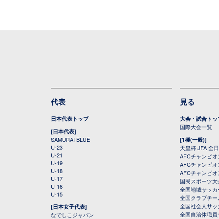
代表
見る
日本代表トップ
大会・試合トッ
国際大会一覧
[日本代表]
SAMURAI BLUE
[1種(一般)]
U-23
天皇杯 JFA 
U-21
AFCチャンピ
U-19
AFCチャンピオン
U-18
AFCチャンピオ
U-17
国民スポーツ大
U-16
全国地域サッカ
U-15
全国クラブチー
全国社会人サッ
[日本女子代表]
全国自治体職員
なでしこジャパン