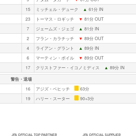
15
ミッチェル・デューク
▲
61分 IN
23
トーマス・ロギッチ
▼
81分 OUT
7
ジェームズ・ジェゴ
▲
81分 IN
2
フラン・カラチッチ
▼
89分 OUT
4
ライアン・グラント
▲
89分 IN
6
マーティン・ボイル
▼
89分 OUT
17
クリストファー・イコノミディス
▲
89分 IN
警告・退場
16
アジズ・ベヒッチ
63分
19
ハリー・スーター
90+3分
JFA OFFICIAL
TOP PARTNER
JFA OFFICIAL
SUPPLIER