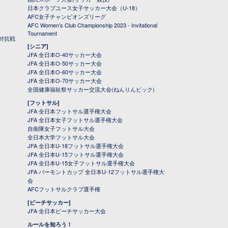
日本クラブユース女子サッカー大会（U-18）
AFC女子チャンピオンズリーグ
AFC Women's Club Championship 2023 - Invitational
Tournament
対抗戦
[シニア]
JFA 全日本O-40サッカー大会
JFA 全日本O-50サッカー大会
JFA 全日本O-60サッカー大会
JFA 全日本O-70サッカー大会
全国健康福祉祭サッカー交流大会(ねんりんピック)
[フットサル]
JFA 全日本フットサル選手権大会
JFA 全日本女子フットサル選手権大会
自衛隊女子フットサル大会
全日本大学フットサル大会
JFA 全日本U-18フットサル選手権大会
JFA 全日本U-15フットサル選手権大会
JFA 全日本U-15女子フットサル選手権大会
JFA バーモントカップ 全日本U-12フットサル選手権大
会
AFCフットサルクラブ選手権
[ビーチサッカー]
JFA 全日本ビーチサッカー大会
ルールを知ろう！