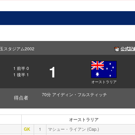
／埼玉スタジアム2002
公式記
1
1
前半
0
1
後半
1
オーストラリア
70分 アイディン・フルスティッチ
得点者
オーストラリア
GK
1
マシュー・ライアン (Cap.)