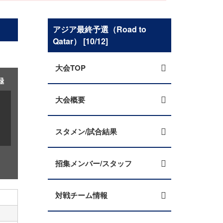
アジア最終予選（Road to
Qatar） [10/12]
大会TOP
録
大会概要
スタメン/試合結果
招集メンバー/スタッフ
対戦チーム情報