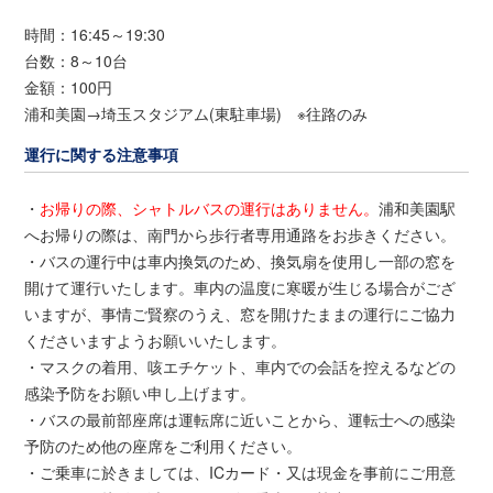
時間：16:45～19:30
台数：8～10台
金額：100円
浦和美園→埼玉スタジアム(東駐車場) ※往路のみ
運行に関する注意事項
・
お帰りの際、シャトルバスの運行はありません。
浦和美園駅
へお帰りの際は、南門から歩行者専用通路をお歩きください。
・バスの運行中は車内換気のため、換気扇を使用し一部の窓を
開けて運行いたします。車内の温度に寒暖が生じる場合がござ
いますが、事情ご賢察のうえ、窓を開けたままの運行にご協力
くださいますようお願いいたします。
・マスクの着用、咳エチケット、車内での会話を控えるなどの
感染予防をお願い申し上げます。
・バスの最前部座席は運転席に近いことから、運転士への感染
予防のため他の座席をご利用ください。
・ご乗車に於きましては、ICカード・又は現金を事前にご用意