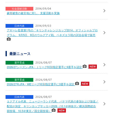
社会貢献活動
2014/09/04
豪雨被害の被災地に対し、支援活動を実施
日本代表
2014/09/03
アギーレ監督第1号の「キリンチャレンジカップ2014」オフィシャルプロ
グラム。 9月5日、9日のウルグアイ戦、ベネズエラ戦の試合会場で販売
最新ニュース
選手育成
2026/08/07
2026/27シーズン JFA・Ｊリーグ特別指定選手に9選手を認定
選手育成
2026/08/07
2026/27年JFA・WEリーグ特別指定選手に3選手を認定
日本代表
2026/08/07
エクアドル代表、ニュージーランド代表、パナマ代表の参加および放送／
配信が決定 キリンカップサッカー2026（10.1＠神奈川／横浜国際総合
競技場、10.5＠東京／国立競技場）