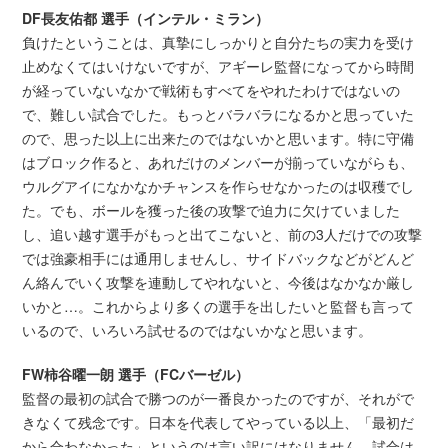
DF長友佑都 選手（インテル・ミラン）
負けたということは、真摯にしっかりと自分たちの実力を受け
止めなくてはいけないですが、アギーレ監督になってから時間
が経っていないなかで戦術もすべてをやれたわけではないの
で、難しい試合でした。もっとバラバラになるかと思っていた
ので、思った以上に出来たのではないかと思います。特に守備
はブロック作ると、あれだけのメンバーが揃っていながらも、
ウルグアイになかなかチャンスを作らせなかったのは収穫でし
た。でも、ボールを獲った後の攻撃で迫力に欠けていました
し、追い越す選手がもっと出てこないと、前の3人だけでの攻撃
では強豪相手には通用しませんし、サイドバックなどがどんど
ん絡んでいく攻撃を連動してやれないと、今後はなかなか厳し
いかと…。これからより多くの選手を出したいと監督も言って
いるので、いろいろ試せるのではないかなと思います。
FW柿谷曜一朗 選手（FCバーゼル）
監督の最初の試合で勝つのが一番良かったのですが、それがで
きなくて残念です。日本を代表してやっている以上、「最初だ
から合わなかった」というのは言い訳にはなりません。試合は