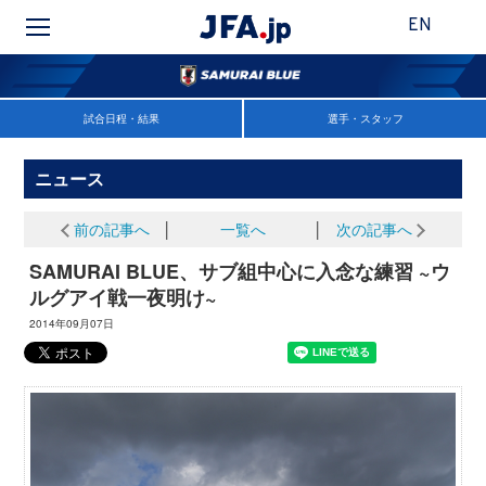
EN
試合日程・結果
選手・スタッフ
ニュース
前の記事へ
│
一覧へ
│
次の記事へ
SAMURAI BLUE、サブ組中心に入念な練習 ~ウ
ルグアイ戦一夜明け~
2014年09月07日