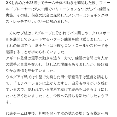
GKを含めた全23選手でチーム全体の動きを確認した後、フィー
ルドプレーヤーは2人一組でバリエーションをつけたパス練習を
実施。その後、前夜の試合に先発したメンバーはジョギングや
ストレッチでリカバリーに努めました。
一方のサブ組は、2グループに分かれてパス回しや、クロスボー
ルを展開してシュートするパターン練習を繰り返しました。い
ずれの練習でも、選手たちは正確なコントロールやスピードを
意識することが求められていました。
アギーレ監督は選手の動きを追う一方で、練習の合間に何人か
の選手と言葉を交わし、話し込む場面もありましたが、終始穏
やかな表情を見せていました。
ウルグアイ戦では中盤で先発した田中順也選手は監督と話をし
て、「モチベーションは上がりますし、自分もやりがいを感じ
ているので、使われている場所で続けて結果を出せるようにし
たいと強く思いました」と、今後へ気持ちを新たにしたようで
す。
代表チームは午後、札幌を発って次の試合会場となる横浜へ向