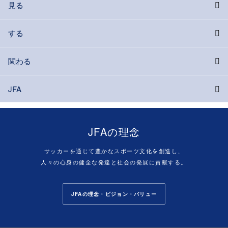
見る
する
関わる
JFA
JFAの理念
サッカーを通じて豊かなスポーツ文化を創造し、
人々の心身の健全な発達と社会の発展に貢献する。
JFAの理念・ビジョン・バリュー