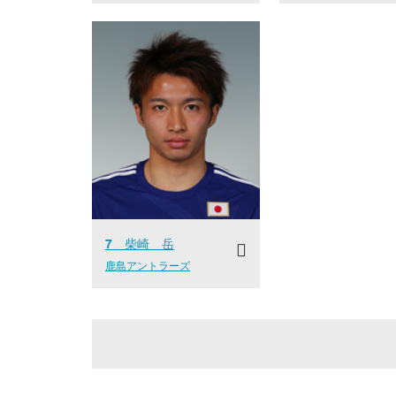
7
柴崎 岳
鹿島アントラーズ