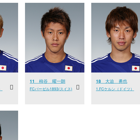
11
柿谷 曜一朗
18
大迫 勇也
）
FCバーゼル1893(スイス)
1.FCケルン（ドイツ）