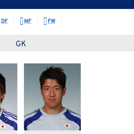
DF
MF
FW
GK