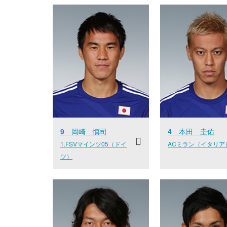
9
岡崎 慎司
4
本田 圭佑
1.FSVマインツ05（ドイ
ACミラン（イタリア
ツ）