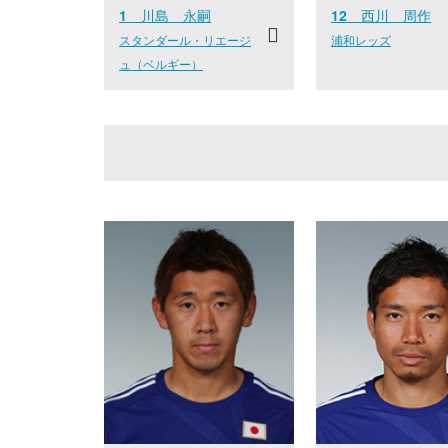
1
川島 永嗣
12
西川 周作
スタンダール・リエージ
浦和レッズ
ュ（ベルギー）