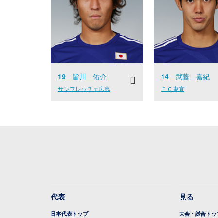
19
皆川 佑介
14
武藤 嘉紀
サンフレッチェ広島
ＦＣ東京
代表
見る
日本代表トップ
大会・試合トッ