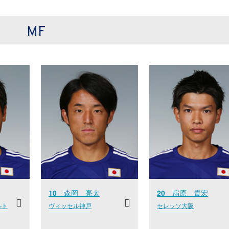
MF
10
森岡 亮太
20
扇原 貴宏
ルト
ヴィッセル神戸
セレッソ大阪