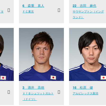
6
森重 真人
22
吉田 麻也
イタ
ＦＣ東京
サウサンプトン（イング
ランド）
3
酒井 高徳
16
松原 健
ＶｆＢシュツットガルト
アルビレックス新潟
（ドイツ）