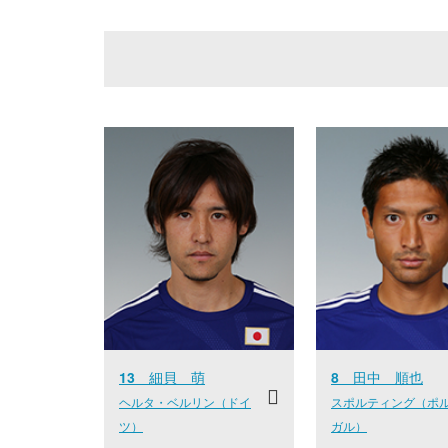
13
細貝 萌
8
田中 順也
ヘルタ・ベルリン（ドイ
スポルティング（ポ
ツ）
ガル）