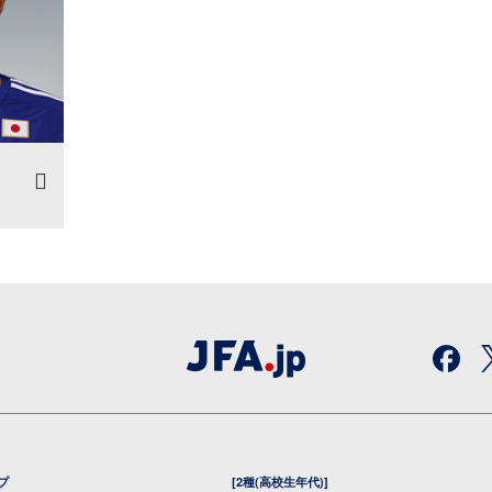
プ
[2種(高校生年代)]