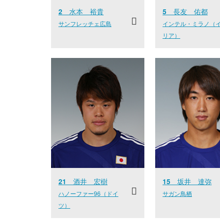
2
水本 裕貴
5
長友 佑都
サンフレッチェ広島
インテル・ミラノ（
リア）
21
酒井 宏樹
15
坂井 達弥
ハノーファー96（ドイ
サガン鳥栖
ツ）