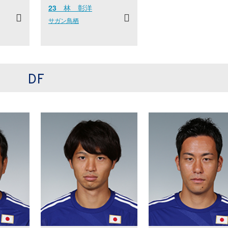
23
林 彰洋
サガン鳥栖
DF