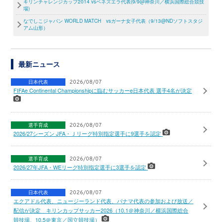
キリンチャレンジカップ2014 vsベネズエラ代表(9/9@神奈川／横浜国際総合競技
場)
なでしこジャパン WORLD MATCH vsガーナ女子代表（9/13@NDソフトスタジ
アム山形）
最新ニュース
日本代表
2026/08/07
FIFAe Continental Championshipに臨むサッカーe日本代表 選手4名が決定
選手育成
2026/08/07
2026/27シーズン JFA・Ｊリーグ特別指定選手に9選手を認定
選手育成
2026/08/07
2026/27年JFA・WEリーグ特別指定選手に3選手を認定
日本代表
2026/08/07
エクアドル代表、ニュージーランド代表、パナマ代表の参加および放送／
配信が決定 キリンカップサッカー2026（10.1＠神奈川／横浜国際総合
競技場、10.5＠東京／国立競技場）