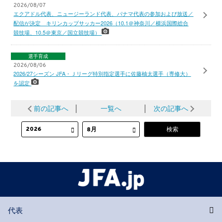
2026/08/07
エクアドル代表、ニュージーランド代表、パナマ代表の参加および放送／
配信が決定 キリンカップサッカー2026（10.1＠神奈川／横浜国際総合
競技場、10.5＠東京／国立競技場）
選手育成
2026/08/06
2026/27シーズン JFA・Ｊリーグ特別指定選手に佐藤柚太選手（専修大）
を認定
前の記事へ
│
一覧へ
│
次の記事へ
代表