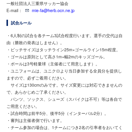
一般社団法人三重県サッカー協会
E-mail：
mie-fa@herb.ocn.ne.jp
試合ルール
・6人制の試合を各チーム3試合程度行います。選手の交代は自
由（勝敗の発表はしません）。
・ピッチサイズはタッチライン25m×ゴールライン15m程度。
・ゴールは原則として高さ1m×幅2mのキッズゴール。
・ボールは3号軽量球（主催者にて用意します）。
・ユニフォームは、ユニクロより当日参加する全員分を提供し
ますので、必ずご着用ください。
サイズは130cmのみです。サイズ変更には対応できませんの
で、あらかじめご了承ください。
パンツ、ソックス、シューズ（スパイクは不可）等は各自で
ご用意ください。
・試合時間は前半5分、後半5分（インターバル2分）。
・審判は主催者側で行います。
・チーム参加の場合は、1チームにつき2名の引率者をおいてく