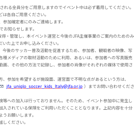
加される全員分をご用意しますのでイベント中は必ず着用してください。
どは各自ご用意ください。
、参加確定者にのみご連絡します。
ルでお知らせします。
取得・管理し、本イベント運営と今後のJFA主催事業のご案内のためのみ
だいた上でお申し込みください。
、今後のサッカー普及活動を促進するため、参加者、観戦者の映像、写
各種メディアの取材活動のために利用、あるいは、参加者への写真販売
動画、その他の方法で記録し、参加者の肖像がそれぞれの媒体で使用さ
方、参加を希望するが施設面、運営面で不明な点があるという方は、
jfa_uniqlo_soccer_kids_Italy@jfa.or.jp
）までお問い合わせくだ
険等への加入は行っておりません。そのため、イベント参加中に発生し
加入されている保険をご利用いただくこととなります。上記内容を十分
ようお願いします。
越しください。