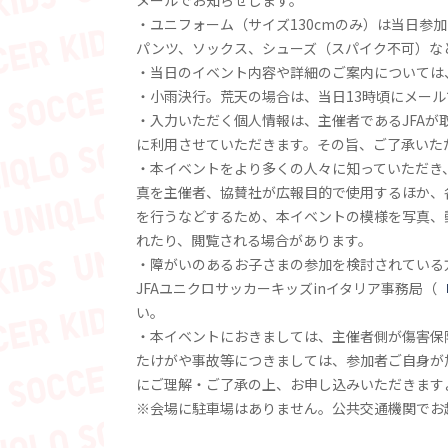
・ユニフォーム（サイズ130cmのみ）は当日参
パンツ、ソックス、シューズ（スパイク不可）な
・当日のイベント内容や詳細のご案内については
・小雨決行。荒天の場合は、当日13時頃にメー
・入力いただく個人情報は、主催者であるJFAが
に利用させていただきます。その旨、ご了承いた
・本イベントをより多くの人々に知っていただき
真を主催者、協賛社が広報目的で使用するほか、
を行うなどするため、本イベントの模様を写真、
れたり、閲覧される場合があります。
・障がいのあるお子さまの参加を検討されている
JFAユニクロサッカーキッズinイタリア事務局（
い。
・本イベントにおきましては、主催者側が傷害保
たけがや事故等につきましては、参加者ご自身が
にご理解・ご了承の上、お申し込みいただきます
※会場に駐車場はありません。公共交通機関でお