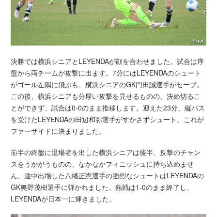
決勝では横浜シニアとLEYENDAが顔を合わせました。試合は序
盤から両チームが攻撃に出ます。7分にはLEYENDAのシュート
がゴール左隅に飛ぶも、横浜シニアのGK門田誠選手がセーブ。
この後、横浜シニアも分厚い攻撃を見せるものの、決め切るこ
とができず、試合は0-0のまま推移します。迎えた23分、縦パス
を受けたLEYENDAの田辺和弥選手がすかさずシュート。これが
ファーサイドに決まりました。
前半の終盤に退場者を出した横浜シニアは後半、反撃のチャン
スをうかがうものの、なかなかフィニッシュに持ち込めませ
ん。途中出場した八幡正憲選手の強烈なシュートはLEYENDAの
GK奥野茂樹選手に弾かれました。熱戦は1-0のまま終了し、
LEYENDAが日本一に輝きました。