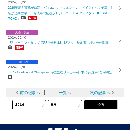
2026/08/10
2026年度も実施が決定 バイエルン・ミュンヘン（ドイツ）へ女子選手4
名が短期留学 「育成年代応援プロジェクト JFA アディダス DREAM
ROAD」
大会・試合
2026/08/10
JFA バーモントカップ 第36回全日本U-12フットサル選手権大会が開幕
日本代表
2026/08/07
FIFAe Continental Championshipに臨むサッカーe日本代表 選手4名が決定
前の記事へ
│
一覧へ
│
次の記事へ