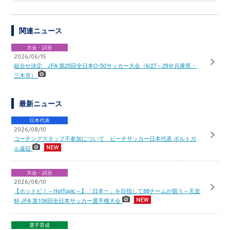
関連ニュース
大会・試合
2026/06/15
組合せ決定 JFA 第25回全日本O-50サッカー大会（6/27～29＠兵庫県・
三木市）
最新ニュース
日本代表
2026/08/10
コーチングスタッフ不参加について ビーチサッカー日本代表 ポルトガ
ル遠征
大会・試合
2026/08/10
【ホットピ！～HotTopic～】「日本一」を目指して88チームが競う～天皇
杯 JFA 第106回全日本サッカー選手権大会
選手育成