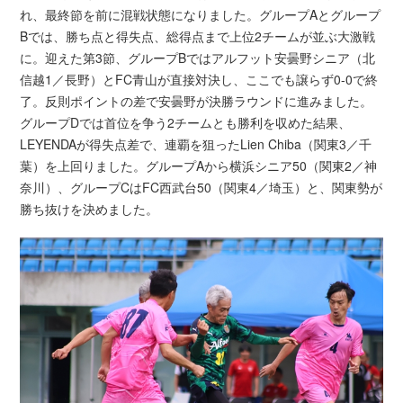
れ、最終節を前に混戦状態になりました。グループAとグループ
Bでは、勝ち点と得失点、総得点まで上位2チームが並ぶ大激戦
に。迎えた第3節、グループBではアルフット安曇野シニア（北
信越1／長野）とFC青山が直接対決し、ここでも譲らず0-0で終
了。反則ポイントの差で安曇野が決勝ラウンドに進みました。
グループDでは首位を争う2チームとも勝利を収めた結果、
LEYENDAが得失点差で、連覇を狙ったLien Chiba（関東3／千
葉）を上回りました。グループAから横浜シニア50（関東2／神
奈川）、グループCはFC西武台50（関東4／埼玉）と、関東勢が
勝ち抜けを決めました。