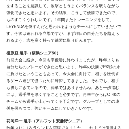
をすることを意識して、攻撃ともうまくバランスを取りながら
強化できたと思います。その結果、こうして優勝できたので、
ものすごくうれしいです。1年間またトレーニングをして、
LEYENDAを倒すんだと思われるようなチームにしていきたいで
す。今後は追われる立場ですが、まず昨日の自分たちを越えら
れるよう、志を高く持って練習に取り組みます。
檀原亘 選手（横浜シニア50）
前回大会に続き、今回も準優勝に終わりましたが、昨年よりも
自分たちのプレーができたと思います。昨年の決勝でPK戦の末
に負けたということもあって、今大会に向けて、相手を圧倒す
るゲーム運びで勝つために練習してきました。それでも、相手
も勝ちにきているので、簡単ではありませんね。あと一歩進む
には、選手層を厚くすることも必要です。再来年からはO-40の
チームから選手が上がってくる予定です。グループとしての連
係を保ちつつ、強いチームにしていきたいです。
花岡洋一 選手（アルフット安曇野シニア）
数年ぶりに1次ラウンドを突破できました。これまでは優勝する