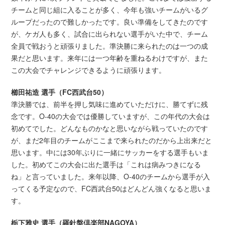
チームと同じ組に入ることが多く、今年も強いチームがいるグ
ループだったので難しかったです。良い準備をしてきたのです
が、ケガ人も多く、試合に出られない選手がいた中で、チーム
全員で戦おうと頑張りました。準決勝に来られたのは一つの成
果だと思います。来年には一つ年齢を重ねるわけですが、また
この大会でチャレンジできるように頑張ります。
櫛田祐造 選手（FC西武台50）
準決勝では、前半を押し気味に進めていただけに、勝てずに残
念です。O-40の大会では優勝していますが、この年代の大会は
初めてでした。どんなものかなと思いながら戦っていたのです
が、まだ2年目のチームがここまで来られたのだから上出来だと
思います。中には30年ぶりに一緒にサッカーをする選手もいま
した。初めてこの大会に出た選手は「これは病みつきになる
ね」と言っていました。来年以降、O-40のチームから選手が入
ってくる予定なので、FC西武台50はどんどん強くなると思いま
す。
栃下雅史 選手（羅針盤倶楽部NAGOYA）