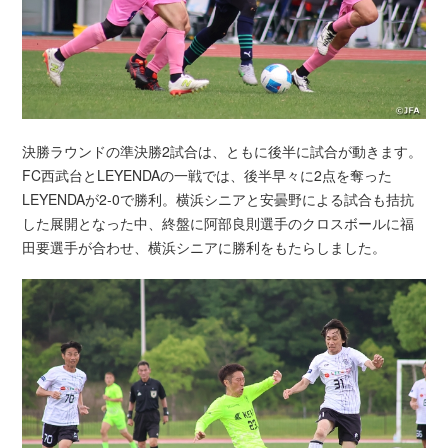
決勝ラウンドの準決勝2試合は、ともに後半に試合が動きます。
FC西武台とLEYENDAの一戦では、後半早々に2点を奪った
LEYENDAが2-0で勝利。横浜シニアと安曇野による試合も拮抗
した展開となった中、終盤に阿部良則選手のクロスボールに福
田要選手が合わせ、横浜シニアに勝利をもたらしました。