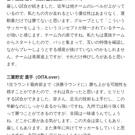
厳しい試合が続きました。近年は他チームのレベルが上がって
いるので、私たちの方が走れるという優位性はあまりなく、運
動量だけでは勝てないと思います。グループとして「こういう
サッカーをしよう」というコンセプトが統一されているチーム
が強いと感じます。チーム力の差ですね。私たちは選抜チーム
からスタートしたので、パッと集まって、互いの特徴を確認し
ながらプレーしようとする感覚が抜けていないのかもしれませ
ん。チームは発展途上ですが、それだけ伸びしろがあると思い
ます。
三重野宏 選手（OITA.over）
1次ラウンド最終節まで（決勝ラウンドに）勝ち上がる可能性を
残すことができたので、それは良かったと思います。ヒリヒリ
する試合ができました。皆さん、足元の技術も上手だし、この
年齢なのにしっかり走るから強いですね。九州では粘り強く戦
って勝つことができるのですが、全国は一味違うんでしょう
ね、どこかに差がある気がします。この大会は楽しくもあり、
厳しくもあります。また来年に向けてサッカーをしていくと思
いますが、今日は飲んでリセットしたいです。