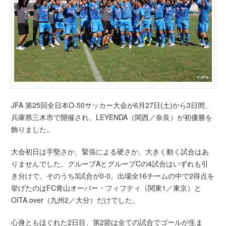
JFA 第25回全日本O-50サッカー大会が6月27日(土)から3日間、
兵庫県三木市で開催され、LEYENDA（関西／奈良）が初優勝を
飾りました。
大会初日は手堅さか、緊張による硬さか、大きく動く試合はあ
りませんでした。グループAとグループCの4試合はいずれも引
き分けで、そのうち3試合が0-0。出場全16チームの中で2得点を
挙げたのはFC青山オーバー・フィフティ（関東1／東京）と
OITA.over（九州2／大分）だけでした。
心身ともほぐれた2日目、第2節は全ての試合でゴールが生ま