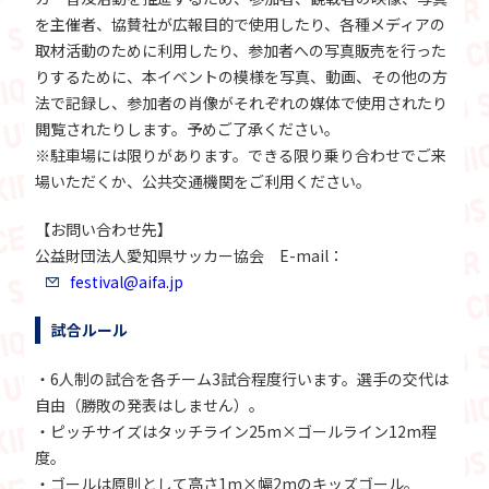
を主催者、協賛社が広報目的で使用したり、各種メディアの
取材活動のために利用したり、参加者への写真販売を行った
りするために、本イベントの模様を写真、動画、その他の方
法で記録し、参加者の肖像がそれぞれの媒体で使用されたり
閲覧されたりします。予めご了承ください。
※駐車場には限りがあります。できる限り乗り合わせでご来
場いただくか、公共交通機関をご利用ください。
【お問い合わせ先】
公益財団法人愛知県サッカー協会 E-mail：
festival@aifa.jp
試合ルール
・6人制の試合を各チーム3試合程度行います。選手の交代は
自由（勝敗の発表はしません）。
・ピッチサイズはタッチライン25m×ゴールライン12m程
度。
・ゴールは原則として高さ1m×幅2mのキッズゴール。