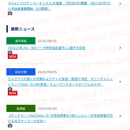
JFAユニクロサッカーキッズ in 北海道 7月5日(日)開催 4月27日(月)か
ら参加者募集開始（6/5更新）
最新ニュース
選手育成
2026/08/05
2026/27年JFA・WEリーグ特別指定選手に2選手を認定
日本代表
2026/08/05
ウルグアイ代表との対戦およびテレビ放送／配信が決定 キリンチャレン
ジカップ2026（9.24＠宮城／キューアンドエースタジアムみやぎ）
指導者
2026/08/04
【ホットピ！～HotTopic～】女性指導者を2倍にしたい～女性指導者が広
げる女子サッカーの未来～