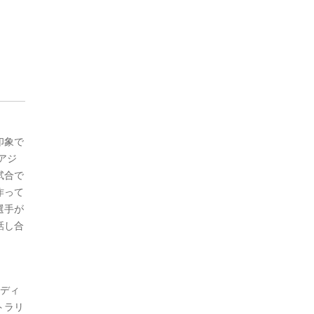
印象で
アジ
試合で
作って
選手が
話し合
ンディ
トラリ