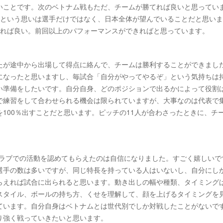
いことです。次のベトナム戦もただ、チームが勝てれば良いと思ってい
いという思いは選手だけではなく、日本全体が望んでいることだと思い
きれば良い。前回以上のパフォーマンスができればと思っています。
たが途中から出場して得点に絡んで、チームは勝利することができまし
になったと思いますし、毎試合「自分がやってやるぞ」という気持ちは
い準備をしたいです。自分自身、どのポジションで出るかによって役割
で練習をして合わせられる機会は限られていますが、大事なのは代表で
100％出すことだと思います。ピッチの11人が合わさったときに、チ
が、クラブでの活動を認めてもらえたのは自信になりました。すごく嬉しいで
選手の数は多いですが、同じ特長を持っている人はいないし、自分にし
らえれば試合に出られると思います。動き出しの幅や種類、タイミング
スタイル、ボールの持ち方、くせを理解して、顔を上げるタイミングを
ています。自分自身はベトナムとは世代別でしか対戦したことがないで
り強く戦っていきたいと思います。