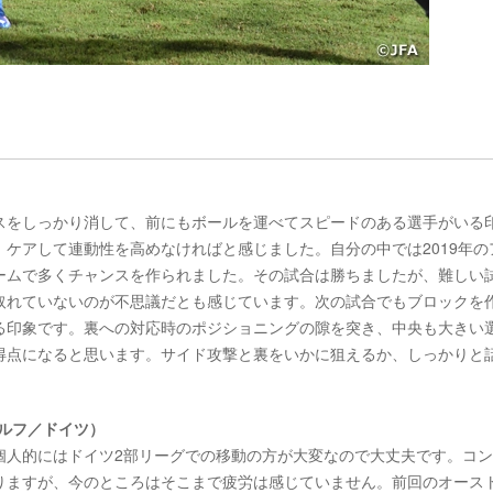
スをしっかり消して、前にもボールを運べてスピードのある選手がいる
ケアして連動性を高めなければと感じました。自分の中では2019年の
ームで多くチャンスを作られました。その試合は勝ちましたが、難しい
取れていないのが不思議だとも感じています。次の試合でもブロックを
る印象です。裏への対応時のポジショニングの隙を突き、中央も大きい
得点になると思います。サイド攻撃と裏をいかに狙えるか、しっかりと
ルフ／ドイツ）
個人的にはドイツ2部リーグでの移動の方が大変なので大丈夫です。コ
りますが、今のところはそこまで疲労は感じていません。前回のオース