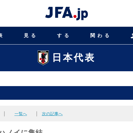
表
見る
する
関わる
日本代表
│
一覧へ
│
次の記事へ
手がハノイに集結