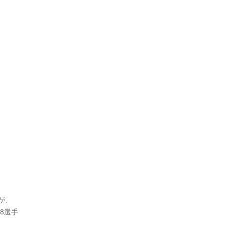
が、
8選手