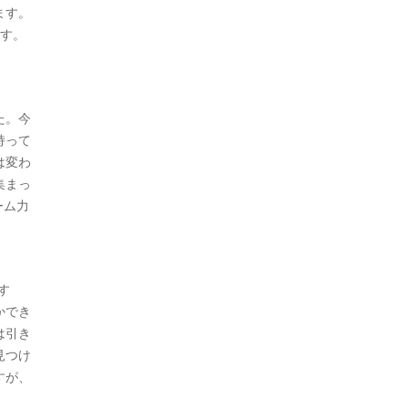
ます。
ます。
た。今
持って
は変わ
集まっ
ーム力
す
かでき
は引き
見つけ
すが、