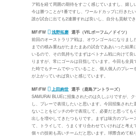
ア戦を経て周囲の期待をすごく感じていますし、嬉し
今は勝つことが1番ですし、ワールドカップに行きた
誰が試合に出ても2連勝すれば良いし、自分も貢献で
MF/FW
浅野拓磨
選手（VfLボーフム／ドイツ）
前回のオーストラリア戦は、オウンゴールになりまし
までの積み重ねがたまたまあの試合でああいった結果
いるので、その気持ちでまずはベトナム戦に向けて良
りますが、常にゴールは目指しています。今回も全員
た時でもチームでやっていること、個人個人のプレーを
が上がっていれば良いと感じています。
MF/FW
上田絢世
選手（鹿島アントラーズ）
SAMURAI BLUEに招集されたのは久しぶりです
し、プレーで表現したいと思います。今回招集された
ないことをピッチの中で表現して、必要だと思っても
出しを増やしてきたつもりです。まずは味方のプレー
て、トライして、うまくすり合わせていければと考え
個々の技術も高いチームだと思います。球際含めて粘