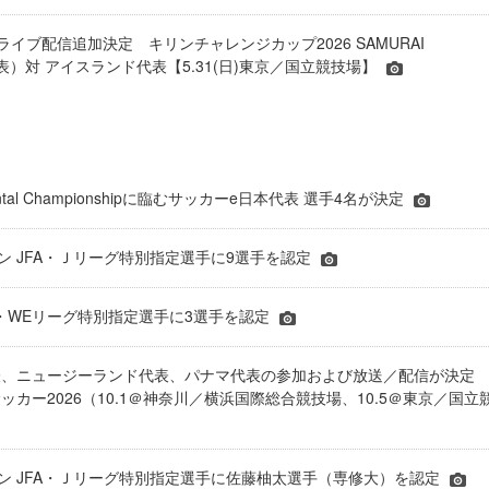
ライブ配信追加決定 キリンチャレンジカップ2026 SAMURAI
表）対 アイスランド代表【5.31(日)東京／国立競技場】
inental Championshipに臨むサッカーe日本代表 選手4名が決定
ーズン JFA・Ｊリーグ特別指定選手に9選手を認定
JFA・WEリーグ特別指定選手に3選手を認定
表、ニュージーランド代表、パナマ代表の参加および放送／配信が決
ッカー2026（10.1＠神奈川／横浜国際総合競技場、10.5＠東京／国立
シーズン JFA・Ｊリーグ特別指定選手に佐藤柚太選手（専修大）を認定