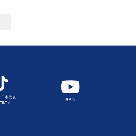
ー日本代表
JFATV
TikTok
（別ウィンドウで開く）
ィンドウで開く）