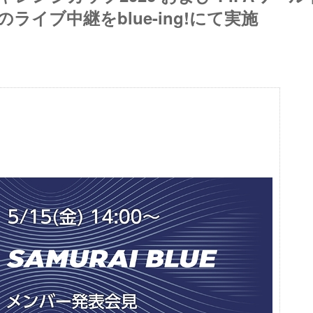
ライブ中継をblue-ing!にて実施