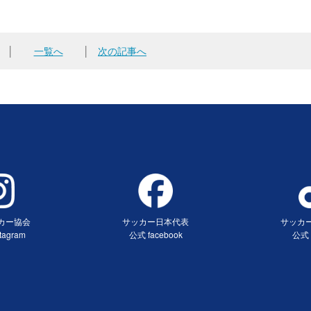
│
一覧へ
│
次の記事へ
カー協会
サッカー日本代表
サッカ
tagram
公式 facebook
公式 
ンドウで開く）
（別ウィンドウで開く）
（別ウ