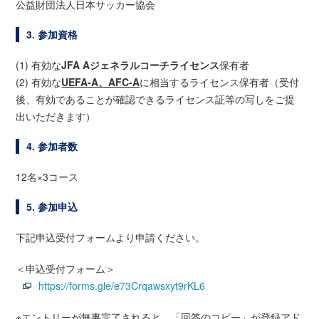
公益財団法人日本サッカー協会
3. 参加資格
(1) 有効な
JFA Aジェネラルコーチライセンス
保有者
(2) 有効な
UEFA-A、AFC-A
に相当するライセンス保有者（受付
後、有効であることが確認できるライセンス証等の写しをご提
出いただきます）
4. 参加者数
12名×3コース
5. 参加申込
下記申込受付フォームより申請ください。
＜申込受付フォーム＞
https://forms.gle/e73Crqawsxyt9rKL6
※エントリーが無事完了されると、「回答のコピー」が登録アド