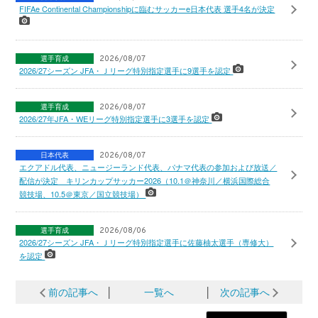
FIFAe Continental Championshipに臨むサッカーe日本代表 選手4名が決定
選手育成
2026/08/07
2026/27シーズン JFA・Ｊリーグ特別指定選手に9選手を認定
選手育成
2026/08/07
2026/27年JFA・WEリーグ特別指定選手に3選手を認定
日本代表
2026/08/07
エクアドル代表、ニュージーランド代表、パナマ代表の参加および放送／
配信が決定 キリンカップサッカー2026（10.1＠神奈川／横浜国際総合
競技場、10.5＠東京／国立競技場）
選手育成
2026/08/06
2026/27シーズン JFA・Ｊリーグ特別指定選手に佐藤柚太選手（専修大）
を認定
前の記事へ
│
一覧へ
│
次の記事へ