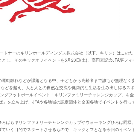
プパートナーのキリンホールディングス株式会社（以下、キリン）はこのた
とし、そのキックオフイベントを5月23日(土)、高円宮記念JFA夢フィ
の運動離れなどが課題となる中、子どもから高齢者まで誰もが無理なく
籍などを超え、人と人との自然な交流や健康的な生活を生み出し得るス
ーキングフットボールイベント「キリンファミリーチャレンジカップ」を
ろば」を立ち上げ、JFAや各地域の認定団体と全国各地でイベントを行っ
グひろばもキリンファミリーチャレンジカップやウォーキングひろば同様
げていく目的でスタートさせるもので、キックオフとなる今回のイベン