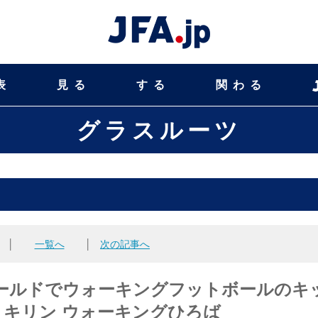
表
見る
する
関わる
グラスルーツ
│
一覧へ
│
次の記事へ
夢フィールドでウォーキングフットボールのキ
・キリン ウォーキングひろば