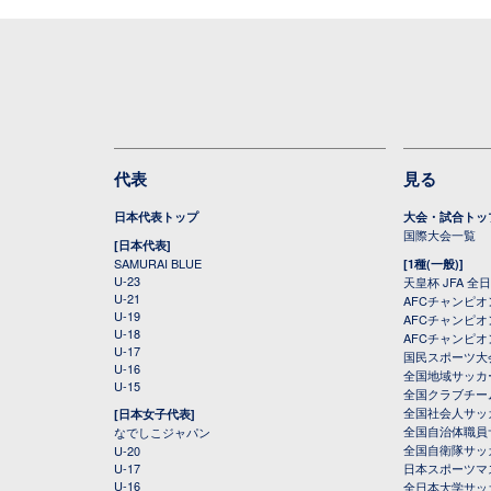
代表
見る
日本代表トップ
大会・試合トッ
国際大会一覧
[日本代表]
SAMURAI BLUE
[1種(一般)]
U-23
天皇杯 JFA 
U-21
AFCチャンピ
U-19
AFCチャンピオン
U-18
AFCチャンピオ
U-17
国民スポーツ大
U-16
全国地域サッカ
U-15
全国クラブチー
全国社会人サッ
[日本女子代表]
全国自治体職員
なでしこジャパン
全国自衛隊サッ
U-20
U-17
日本スポーツマ
U-16
全日本大学サッ