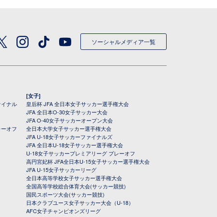
ソーシャルメディア一覧
[女子]
ァイナル
皇后杯 JFA 全日本女子サッカー選手権大会
JFA 全日本O-30女子サッカー大会
JFA O-40女子サッカーオープン大会
レーオフ
全日本大学女子サッカー選手権大会
JFA U-18女子サッカーファイナルズ
JFA 全日本U-18女子サッカー選手権大会
U-18女子サッカープレミアリーグ プレーオフ
高円宮妃杯 JFA全日本U-15女子サッカー選手権大会
JFA U-15女子サッカーリーグ
全日本高等学校女子サッカー選手権大会
全国高等学校総合体育大会(サッカー競技)
国民スポーツ大会(サッカー競技)
日本クラブユース女子サッカー大会（U-18）
AFC女子チャンピオンズリーグ