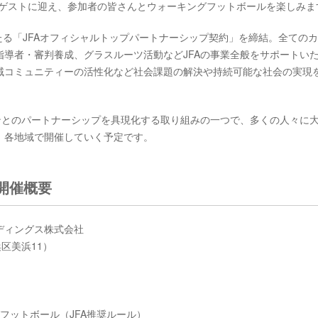
さんをゲストに迎え、参加者の皆さんとウォーキングフットボールを楽しみま
にわたる「JFAオフィシャルトップパートナーシップ契約」を締結。全ての
導者・審判養成、グラスルーツ活動などJFAの事業全般をサポートい
域コミュニティーの活性化など社会課題の解決や持続可能な社会の実現
キリンとのパートナーシップを具現化する取り組みの一つで、多くの人々に
、各地域で開催していく予定です。
開催概要
ディングス株式会社
区美浜11）
フットボール（JFA推奨ルール）