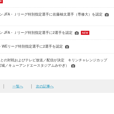
シーズン JFA・Ｊリーグ特別指定選手に佐藤柚太選手（専修大）を認定
ーズン JFA・Ｊリーグ特別指定選手に2選手を認定
JFA・WEリーグ特別指定選手に2選手を認定
表との対戦およびテレビ放送／配信が決定 キリンチャレンジカップ
24＠宮城／キューアンドエースタジアムみやぎ）
│
一覧へ
│
次の記事へ