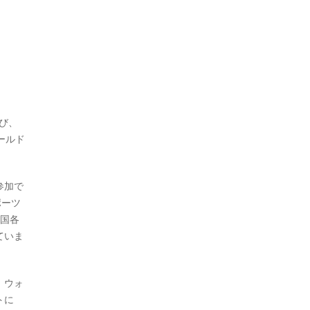
び、
ールド
参加で
ポーツ
全国各
ていま
、ウォ
トに