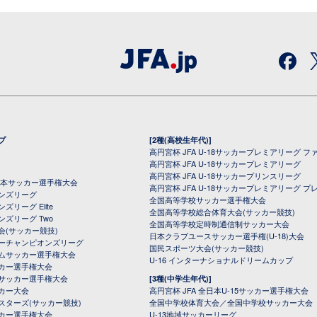
プ
[2種(高校生年代)]
高円宮杯 JFA U-18サッカープレミアリーグ フ
高円宮杯 JFA U-18サッカープレミアリーグ
高円宮杯 JFA U-18サッカープリンスリーグ
全日本サッカー選手権大会
高円宮杯 JFA U-18サッカープレミアリーグ プ
オンズリーグ
全国高等学校サッカー選手権大会
ズリーグ Elite
全国高等学校総合体育大会(サッカー競技)
ンズリーグ Two
全国高等学校定時制通信制サッカー大会
会(サッカー競技)
日本クラブユースサッカー選手権(U-18)大会
ーチャンピオンズリーグ
国民スポーツ大会(サッカー競技)
ムサッカー選手権大会
U-16 インターナショナルドリームカップ
カー選手権大会
サッカー選手権大会
[3種(中学生年代)]
カー大会
高円宮杯 JFA 全日本U-15サッカー選手権大会
スターズ(サッカー競技)
全国中学校体育大会／全国中学校サッカー大会
カー選手権大会
U-13地域サッカーリーグ