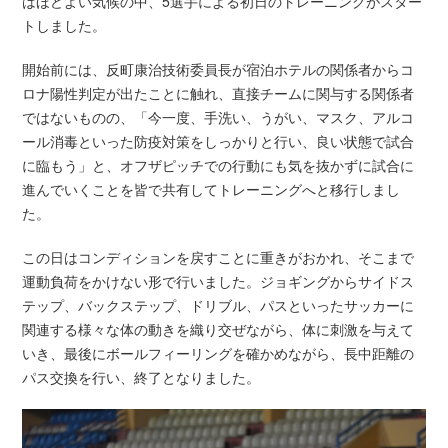
はほどよい気候の中、5選手による初日のトレーニングがスター
トしました。
開始前には、反町康治技術委員長が宿泊ホテルの関係者からコ
ロナ陽性判定が出たことに触れ、直接チームに関与する関係者
ではないものの、「今一度、手洗い、うがい、マスク、アルコ
ール消毒といった防疫対策をしっかりと行い、良い状態で試合
に臨もう」と、オフザピッチでの行動にも気を抜かずに試合に
進んでいくことを皆で共有してトレーニングへと移行しまし
た。
この日はコンディションを戻すことに重きがおかれ、そこまで
運動負荷をかけない形で行いました。ジョギングからサイドス
テップ、バックステップ、ドリブル、パスといったサッカーに
関連する様々な体の動きを織り交ぜながら、体に刺激を与えて
いき、最後にボールフィーリングを確かめながら、長中距離の
パス交換を行い、終了となりました。