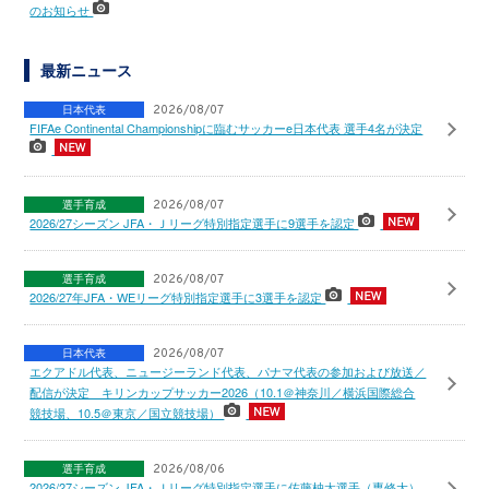
のお知らせ
最新ニュース
日本代表
2026/08/07
FIFAe Continental Championshipに臨むサッカーe日本代表 選手4名が決定
選手育成
2026/08/07
2026/27シーズン JFA・Ｊリーグ特別指定選手に9選手を認定
選手育成
2026/08/07
2026/27年JFA・WEリーグ特別指定選手に3選手を認定
日本代表
2026/08/07
エクアドル代表、ニュージーランド代表、パナマ代表の参加および放送／
配信が決定 キリンカップサッカー2026（10.1＠神奈川／横浜国際総合
競技場、10.5＠東京／国立競技場）
選手育成
2026/08/06
2026/27シーズン JFA・Ｊリーグ特別指定選手に佐藤柚太選手（専修大）