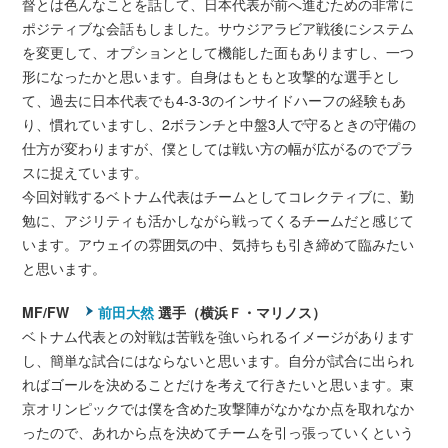
督とは色んなことを話して、日本代表が前へ進むための非常に
ポジティブな会話もしました。サウジアラビア戦後にシステム
を変更して、オプションとして機能した面もありますし、一つ
形になったかと思います。自身はもともと攻撃的な選手とし
て、過去に日本代表でも4-3-3のインサイドハーフの経験もあ
り、慣れていますし、2ボランチと中盤3人で守るときの守備の
仕方が変わりますが、僕としては戦い方の幅が広がるのでプラ
スに捉えています。
今回対戦するベトナム代表はチームとしてコレクティブに、勤
勉に、アジリティも活かしながら戦ってくるチームだと感じて
います。アウェイの雰囲気の中、気持ちも引き締めて臨みたい
と思います。
MF/FW
前田大然
選手（横浜Ｆ・マリノス）
ベトナム代表との対戦は苦戦を強いられるイメージがあります
し、簡単な試合にはならないと思います。自分が試合に出られ
ればゴールを決めることだけを考えて行きたいと思います。東
京オリンピックでは僕を含めた攻撃陣がなかなか点を取れなか
ったので、あれから点を決めてチームを引っ張っていくという