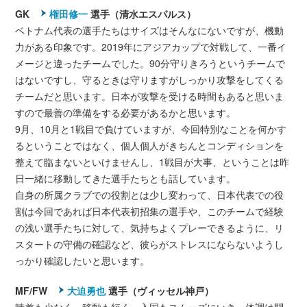
GK
権田修一
選手（清水エスパルス）
ベトナム代表の選手たちはサイズはそんなにないですが、機動
力がある印象です。2019年にアジアカップで対戦して、一番イ
メージと違ったチームでした。90分守りきろうというチームで
はないですし、守るときは守りますがしっかり攻撃をしてくる
チームだと思います。日本が攻撃を受ける時間もあると思いま
すので最善の準備をする必要があるかと思います。
9月、10月と1戦目で負けていますが、今回特別なことを何かす
るということではなく、個人個人がきちんとコンディションを
整えて臨まないといけませんし、1戦目が大事、ということは昨
日一緒に移動してきた選手たちとも話しています。
自身の所属クラブでの役割とは少し変わって、日本代表での役
割は今回であれば日本代表初招集の選手や、このチームで経験
の浅い選手たちに対して、気持ちよくプレーできるように、リ
スタートの守備の確認など、彼らがストレスにならないようし
っかり確認したいと思います。
MF/FW
大迫勇也
選手（ヴィッセル神戸）