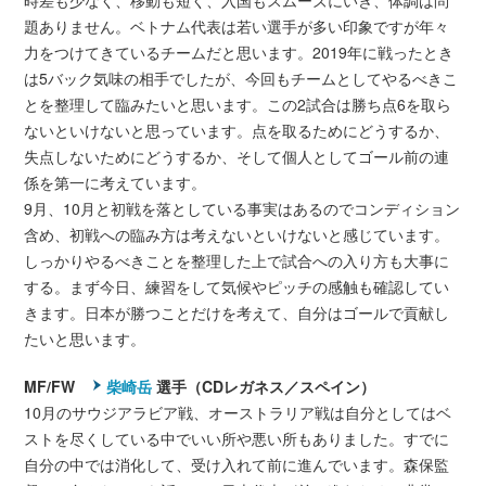
時差も少なく、移動も短く、入国もスムーズにいき、体調は問
題ありません。ベトナム代表は若い選手が多い印象ですが年々
力をつけてきているチームだと思います。2019年に戦ったとき
は5バック気味の相手でしたが、今回もチームとしてやるべきこ
とを整理して臨みたいと思います。この2試合は勝ち点6を取ら
ないといけないと思っています。点を取るためにどうするか、
失点しないためにどうするか、そして個人としてゴール前の連
係を第一に考えています。
9月、10月と初戦を落としている事実はあるのでコンディション
含め、初戦への臨み方は考えないといけないと感じています。
しっかりやるべきことを整理した上で試合への入り方も大事に
する。まず今日、練習をして気候やピッチの感触も確認してい
きます。日本が勝つことだけを考えて、自分はゴールで貢献し
たいと思います。
MF/FW
柴崎岳
選手（CDレガネス／スペイン）
10月のサウジアラビア戦、オーストラリア戦は自分としてはベ
ストを尽くしている中でいい所や悪い所もありました。すでに
自分の中では消化して、受け入れて前に進んでいます。森保監