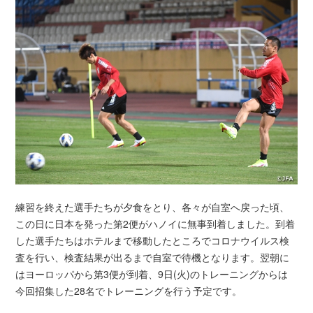
練習を終えた選手たちが夕食をとり、各々が自室へ戻った頃、
この日に日本を発った第2便がハノイに無事到着しました。到着
した選手たちはホテルまで移動したところでコロナウイルス検
査を行い、検査結果が出るまで自室で待機となります。翌朝に
はヨーロッパから第3便が到着、9日(火)のトレーニングからは
今回招集した28名でトレーニングを行う予定です。