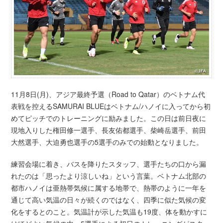
11月8日(月)、アジア最終予選（Road to Qatar）のベトナム代
表戦を控えるSAMURAI BLUEはベトナム/ハノイに入ってから初
めてピッチでのトレーニングに励みました。この日は前日夜に
現地入りした権田修一選手、長友佑都選手、柴崎岳選手、前田
大然選手、大迫勇也選手の5選手のみでの始動となりました。
練習会場に着き、バスを降りたスタッフ、選手たちの口から漏
れたのは「思ったより涼しいね」という言葉。ベトナム北部の
都市ハノイは亜熱帯気候に属する地帯で、熱帯のように一年を
通じて高い気温の日々が続くのではなく、四季に似た気候の変
化をするとのこと。気温計が示した気温も19度、体を動かすに