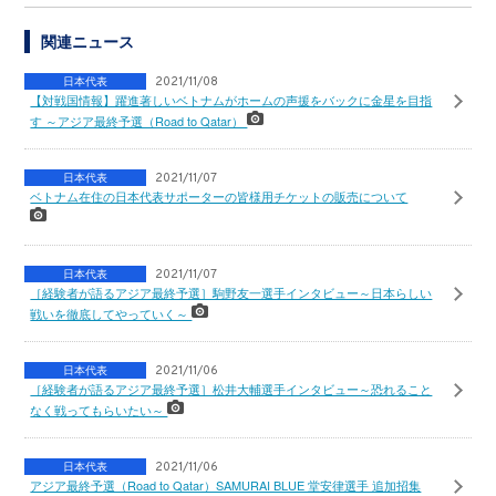
関連ニュース
日本代表
2021/11/08
【対戦国情報】躍進著しいベトナムがホームの声援をバックに金星を目指
す ～アジア最終予選（Road to Qatar）
日本代表
2021/11/07
ベトナム在住の日本代表サポーターの皆様用チケットの販売について
日本代表
2021/11/07
［経験者が語るアジア最終予選］駒野友一選手インタビュー～日本らしい
戦いを徹底してやっていく～
日本代表
2021/11/06
［経験者が語るアジア最終予選］松井大輔選手インタビュー～恐れること
なく戦ってもらいたい～
日本代表
2021/11/06
アジア最終予選（Road to Qatar）SAMURAI BLUE 堂安律選手 追加招集