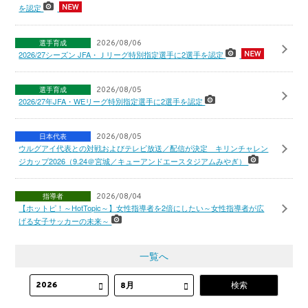
を認定
選手育成
2026/08/06
2026/27シーズン JFA・Ｊリーグ特別指定選手に2選手を認定
選手育成
2026/08/05
2026/27年JFA・WEリーグ特別指定選手に2選手を認定
日本代表
2026/08/05
ウルグアイ代表との対戦およびテレビ放送／配信が決定 キリンチャレン
ジカップ2026（9.24＠宮城／キューアンドエースタジアムみやぎ）
指導者
2026/08/04
【ホットピ！～HotTopic～】女性指導者を2倍にしたい～女性指導者が広
げる女子サッカーの未来～
一覧へ