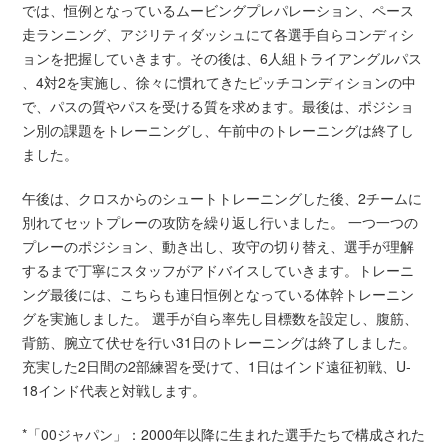
では、恒例となっているムービングプレパレーション、ペース
走ランニング、アジリティダッシュにて各選手自らコンディシ
ョンを把握していきます。その後は、6人組トライアングルパス
、4対2を実施し、徐々に慣れてきたピッチコンディションの中
で、パスの質やパスを受ける質を求めます。最後は、ポジショ
ン別の課題をトレーニングし、午前中のトレーニングは終了し
ました。
午後は、クロスからのシュートトレーニングした後、2チームに
別れてセットプレーの攻防を繰り返し行いました。 一つ一つの
プレーのポジション、動き出し、攻守の切り替え、選手が理解
するまで丁寧にスタッフがアドバイスしていきます。トレーニ
ング最後には、こちらも連日恒例となっている体幹トレーニン
グを実施しました。 選手が自ら率先し目標数を設定し、腹筋、
背筋、腕立て伏せを行い31日のトレーニングは終了しました。
充実した2日間の2部練習を受けて、1日はインド遠征初戦、U-
18インド代表と対戦します。
*「00ジャパン」：2000年以降に生まれた選手たちで構成された