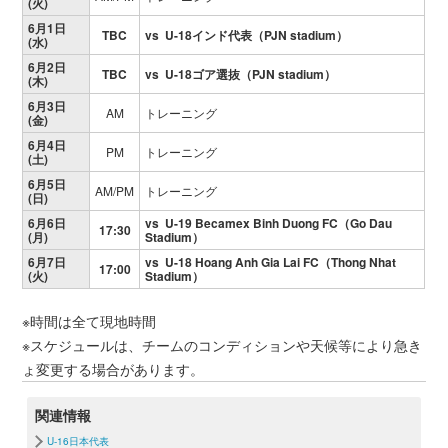
(火)
6月1日
TBC
vs U-18インド代表（PJN stadium）
(水)
6月2日
TBC
vs U-18ゴア選抜（PJN stadium）
(木)
6月3日
AM
トレーニング
(金)
6月4日
PM
トレーニング
(土)
6月5日
AM/PM
トレーニング
(日)
6月6日
vs U-19 Becamex Binh Duong FC（Go Dau
17:30
(月)
Stadium）
6月7日
vs U-18 Hoang Anh Gia Lai FC（Thong Nhat
17:00
(火)
Stadium）
※時間は全て現地時間
※スケジュールは、チームのコンディションや天候等により急き
ょ変更する場合があります。
関連情報
U-16日本代表