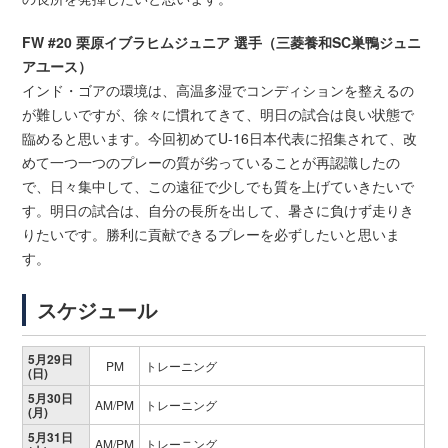
FW #20 栗原イブラヒムジュニア 選手（三菱養和SC巣鴨ジュニ
アユース）
インド・ゴアの環境は、高温多湿でコンディションを整えるの
が難しいですが、徐々に慣れてきて、明日の試合は良い状態で
臨めると思います。今回初めてU-16日本代表に招集されて、改
めて一つ一つのプレーの質が劣っていることが再認識したの
で、日々集中して、この遠征で少しでも質を上げていきたいで
す。明日の試合は、自分の長所を出して、暑さに負けず走りき
りたいです。勝利に貢献できるプレーを必ずしたいと思いま
す。
スケジュール
5月29日
PM
トレーニング
(日)
5月30日
AM/PM
トレーニング
(月)
5月31日
AM/PM
トレーニング