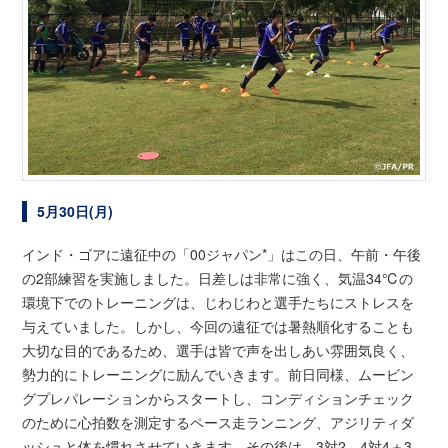
5月30日(月)
インド・ゴアに遠征中の「00ジャパン*」はこの日、午前・午後
の2部練習を実施しました。日差しは非常に強く、気温34℃の
環境下でのトレーニングは、じわじわと選手たちにストレスを
与えていました。しかし、今回の遠征では暑熱順化することも
大切な目的であるため、選手は皆で声を出しあい雰囲気良く、
勢力的にトレーニングに励んでいきます。前日同様、ムービン
グプレパレーションからスタートし、コンディションチェック
のために心拍数を測定するペース走ランニング、アジリティダ
ッシュと体を慣れさせていきます。その後は、3対2、4対4＋3