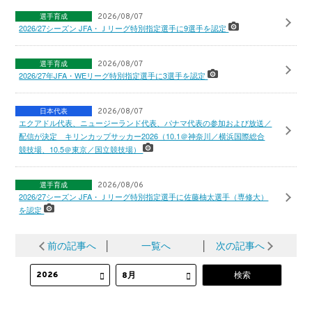
選手育成
2026/08/07
2026/27シーズン JFA・Ｊリーグ特別指定選手に9選手を認定
選手育成
2026/08/07
2026/27年JFA・WEリーグ特別指定選手に3選手を認定
日本代表
2026/08/07
エクアドル代表、ニュージーランド代表、パナマ代表の参加および放送／
配信が決定 キリンカップサッカー2026（10.1＠神奈川／横浜国際総合
競技場、10.5＠東京／国立競技場）
選手育成
2026/08/06
2026/27シーズン JFA・Ｊリーグ特別指定選手に佐藤柚太選手（専修大）
を認定
前の記事へ
│
一覧へ
│
次の記事へ