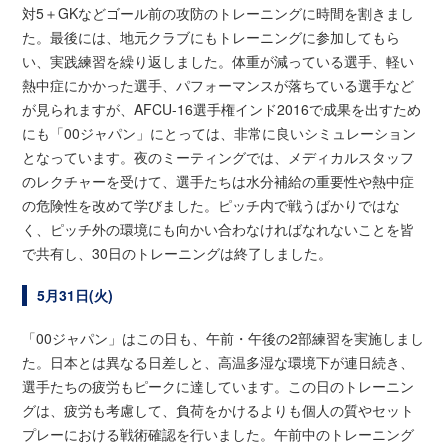
対5＋GKなどゴール前の攻防のトレーニングに時間を割きまし
た。最後には、地元クラブにもトレーニングに参加してもら
い、実践練習を繰り返しました。体重が減っている選手、軽い
熱中症にかかった選手、パフォーマンスが落ちている選手など
が見られますが、AFCU-16選手権インド2016で成果を出すため
にも「00ジャパン」にとっては、非常に良いシミュレーション
となっています。夜のミーティングでは、メディカルスタッフ
のレクチャーを受けて、選手たちは水分補給の重要性や熱中症
の危険性を改めて学びました。ピッチ内で戦うばかりではな
く、ピッチ外の環境にも向かい合わなければなれないことを皆
で共有し、30日のトレーニングは終了しました。
5月31日(火)
「00ジャパン」はこの日も、午前・午後の2部練習を実施しまし
た。日本とは異なる日差しと、高温多湿な環境下が連日続き、
選手たちの疲労もピークに達しています。この日のトレーニン
グは、疲労も考慮して、負荷をかけるよりも個人の質やセット
プレーにおける戦術確認を行いました。午前中のトレーニング