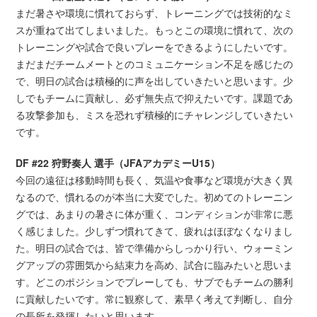
まだ暑さや環境に慣れておらず、トレーニングでは技術的なミ
スが重ねて出てしまいました。もっとこの環境に慣れて、次の
トレーニングや試合で良いプレーをできるようにしたいです。
まだまだチームメートとのコミュニケーション不足を感じたの
で、明日の試合は積極的に声を出していきたいと思います。少
しでもチームに貢献し、必ず無失点で抑えたいです。課題であ
る攻撃参加も、ミスを恐れず積極的にチャレンジしていきたい
です。
DF #22 狩野奏人 選手（JFAアカデミーU15）
今回の遠征は移動時間も長く、気温や食事など環境が大きく異
なるので、慣れるのが本当に大変でした。初めてのトレーニン
グでは、あまりの暑さに体が重く、コンディションが非常に悪
く感じました。少しずつ慣れてきて、疲れはほぼなくなりまし
た。明日の試合では、皆で準備からしっかり行い、ウォーミン
グアップの雰囲気から結束力を高め、試合に臨みたいと思いま
す。どこのポジションでプレーしても、サブでもチームの勝利
に貢献したいです。常に観察して、素早く考えて判断し、自分
の長所を発揮したいと思います。