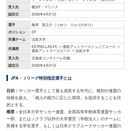
受入先
横浜F・マリノス
認定日
2026年4月21日
選手
梅津 龍之介（うめつ りゅうのすけ）
ポジション
DF
所属チーム
法政大学
ESTRELLAS.FC ⇒ 鹿島アントラーズジュニアユース ⇒
所属歴
鹿島アントラーズユース ⇒ 法政大学
受入先
北海道コンサドーレ札幌
認定日
2026年4月21日
JFA・Ｊリーグ特別指定選手とは
目的：
サッカー選手として最も成長する年代に、種別や連盟の
垣根を超え、「個人の能力に応じた環境」を提供することを目
的とする。
概要：
全日本大学サッカー連盟、全国高等学校体育連盟サッカ
ー部、またはＪクラブ以外の大学運営（学校法人）のチームに
所属する学生選手、もしくは日本クラブユースサッカー連盟の