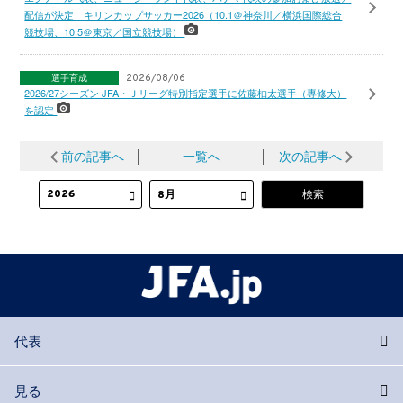
配信が決定 キリンカップサッカー2026（10.1＠神奈川／横浜国際総合
競技場、10.5＠東京／国立競技場）
選手育成
2026/08/06
2026/27シーズン JFA・Ｊリーグ特別指定選手に佐藤柚太選手（専修大）
を認定
前の記事へ
│
一覧へ
│
次の記事へ
代表
見る