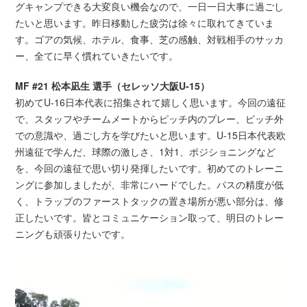
グキャンプできる大変良い機会なので、一日一日大事に過ごし
たいと思います。昨日移動した疲労は徐々に取れてきていま
す。ゴアの気候、ホテル、食事、芝の感触、対戦相手のサッカ
ー、全てに早く慣れていきたいです。
MF #21 松本凪生 選手（セレッソ大阪U-15）
初めてU-16日本代表に招集されて嬉しく思います。今回の遠征
で、スタッフやチームメートからピッチ内のプレー、ピッチ外
での意識や、過ごし方を学びたいと思います。U-15日本代表欧
州遠征で学んだ、球際の激しさ、1対1、ポジショニングなど
を、今回の遠征で思い切り発揮したいです。初めてのトレーニ
ングに参加しましたが、非常にハードでした。パスの精度が低
く、トラップのファーストタックの置き場所が悪い部分は、修
正したいです。皆とコミュニケーション取って、明日のトレー
ニングも頑張りたいです。