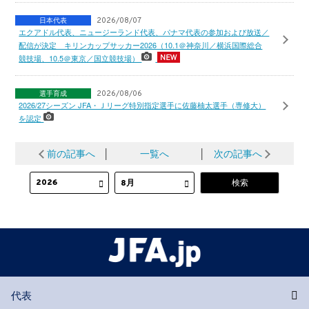
日本代表
2026/08/07
エクアドル代表、ニュージーランド代表、パナマ代表の参加および放送／
配信が決定 キリンカップサッカー2026（10.1＠神奈川／横浜国際総合
競技場、10.5＠東京／国立競技場）
選手育成
2026/08/06
2026/27シーズン JFA・Ｊリーグ特別指定選手に佐藤柚太選手（専修大）
を認定
前の記事へ
│
一覧へ
│
次の記事へ
代表