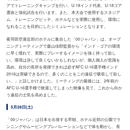
アでトレーニングキャンプを行い、U-18インド代表、U-18ゴア
選抜と強化試合を行います。また、本大会で使用するスタジア
ム、トレーニングピッチ、ホテルなどを実際に使用し、環境に
なれることを目的にしたシミュレーションとなります。
夜羽田空港近郊のホテルに集合した「00ジャパン」は、オープ
ニングミーティングで森山佳郎監督から「インド・ゴアの環境
に早く慣れて、実際にプレーするイメージを強く持って欲し
い。環境は決して良くないかもしれないが、個人個人が意識を
高め、自分の長所を発揮できれば必ずAFC U-16選手権インド
2016は突破できるので、多くのことをこの遠征で吸収して欲し
い。」と話しかけました。ミーティングの最後には、2年前の
AFC U-16選手権で敗退してしまった映像を見て、これから向か
う遠征の士気を高めました。
5月28日(土)
「00ジャパン」は日本を出発する早朝、ホテル近郊の公園でラ
ンニングやムービングプレパレーションなどで体を動かし、長