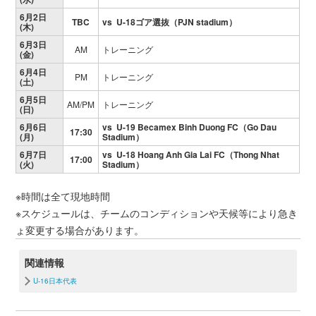
6月2日
TBC
vs U-18ゴア選抜（PJN stadium）
(木)
6月3日
AM
トレーニング
(金)
6月4日
PM
トレーニング
(土)
6月5日
AM/PM
トレーニング
(日)
6月6日
vs U-19 Becamex Binh Duong FC（Go Dau
17:30
(月)
Stadium）
6月7日
vs U-18 Hoang Anh Gia Lai FC（Thong Nhat
17:00
(火)
Stadium）
※時間は全て現地時間
※スケジュールは、チームのコンディションや天候等により急き
ょ変更する場合があります。
関連情報
U-16日本代表