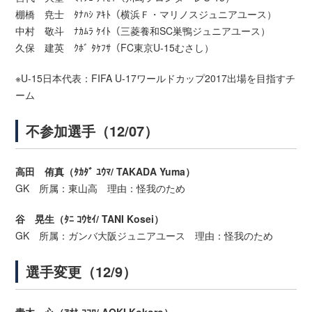
棚橋 尭士 ﾀﾅﾊｼ ｱｷﾄ（横浜Ｆ・マリノスジュニアユース）
中村 敬斗 ﾅｶﾑﾗ ｹｲﾄ（三菱養和SC巣鴨ジュニアユース）
久保 建英 ｸﾎﾞ ﾀｹﾌｻ（FC東京U-15むさし）
※U-15日本代表：FIFA U-17ワールドカップ2017出場を目指すチ
ーム
不参加選手（12/07）
高田 侑真（ﾀｶﾀﾞ ﾕｳﾏ/ TAKADA Yuma）
GK 所属：東山高 理由：怪我のため
谷 晃生（ﾀﾆ ｺｳｾｲ/ TANI Kosei）
GK 所属：ガンバ大阪ジュニアユース 理由：怪我のため
選手変更（12/9）