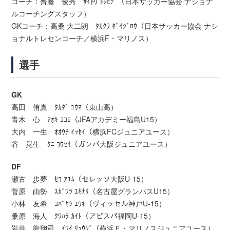
コーチ：齊藤 俊秀 ｻｲﾄｳ ﾄｼﾋﾃﾞ（日本サッカー協会 ナショナ
ルコーチングスタッフ）
GKコーチ：高桑 大二朗 ﾀｶｸﾜ ﾀﾞｲｼﾞﾛｳ（日本サッカー協会 ナシ
ョナルトレセンコーチ／横浜F・マリノス）
選手
GK
高田 侑真 ﾀｶﾀﾞ ﾕｳﾏ（東山高）
青木 心 ｱｵｷ ｺｺﾛ（JFAアカデミー福島U15）
大内 一生 ｵｵｳﾁ ｲｯｾｲ（横浜FCジュニアユース）
谷 晃生 ﾀﾆ ｺｳｾｲ（ガンバ大阪ジュニアユース）
DF
瀬古 歩夢 ｾｺ ｱﾕﾑ（セレッソ大阪U-15）
菅原 由勢 ｽｶﾞﾜﾗ ﾕｷﾅﾘ（名古屋グランパスU15）
小林 友希 ｺﾊﾞﾔｼ ﾕｳｷ（ヴィッセル神戸U-15）
桑原 海人 ｸﾜﾊﾗ ｶｲﾄ（アビスパ福岡U-15）
岩井 龍翔司 ｲﾜｲ ﾘｭｳｼﾞ（横浜Ｆ・マリノスジュニアユース）