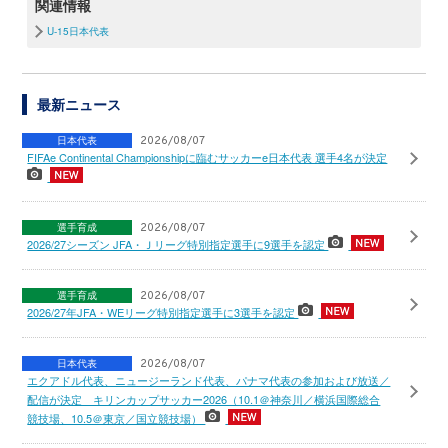
関連情報
U-15日本代表
最新ニュース
日本代表
2026/08/07
FIFAe Continental Championshipに臨むサッカーe日本代表 選手4名が決定
選手育成
2026/08/07
2026/27シーズン JFA・Ｊリーグ特別指定選手に9選手を認定
選手育成
2026/08/07
2026/27年JFA・WEリーグ特別指定選手に3選手を認定
日本代表
2026/08/07
エクアドル代表、ニュージーランド代表、パナマ代表の参加および放送／
配信が決定 キリンカップサッカー2026（10.1＠神奈川／横浜国際総合
競技場、10.5＠東京／国立競技場）