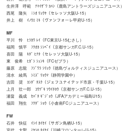
生井澤 呼範 ﾅﾏｲｻﾞﾜ ﾖﾊﾝ（鹿島アントラーズジュニアユース）
西尾 隆矢 ﾆｼｵ ﾘｭｳﾔ（セレッソ大阪U-15）
井上 樹 ｲﾉｳｴ ﾐｷ（ヴァンフォーレ甲府U-15）
MF
平川 怜 ﾋﾗｶﾜ ﾚｲ（FC東京U-15むさし）
福岡 慎平 ﾌｸｵｶ ｼﾝﾍﾟｲ（京都サンガF.C.U-15）
喜田 陽 ｷﾀﾞ ﾋﾅﾀ（セレッソ大阪U-15）
東 俊希 ﾋｶﾞｼ ｼｭﾝｷ（FCゼブラ）
藤原 志龍 ﾌｼﾞﾜﾗ ｼﾘｭｳ（徳島ヴォルティスジュニアユース）
清水 綾馬 ｼﾐｽﾞ ﾘｮｳﾏ（静岡学園中）
吉田 奨 ﾖｼﾀﾞ ﾀｽｸ（ジェフユナイテッド市原・千葉U-15）
上月 壮一郎 ｺｳﾂﾞｷ ｿｳｲﾁﾛｳ（京都サンガF.C.U-15）
瀬畠 義成 ｾﾊﾞﾀ ｷﾞｼﾞｮｳ（JFAアカデミー福島U15）
福田 翔生 ﾌｸﾀﾞ ｼｮｳ（小倉南FCジュニアユース）
FW
石井 快征 ｲｼｲ ｶｲｾｲ（サガン鳥栖U-15）
宮代 大聖 ﾐﾔｼﾛ ﾀｲｾｲ（川崎フロンターレU-15）