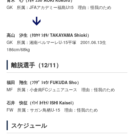
青木 心（ｱｵｷ ｺｺﾛ/ AOKI Kokoro）
GK 所属：JFAアカデミー福島U15 理由：怪我のため
高山 汐生（ﾀｶﾔﾏ ｼｵｷ/ TAKAYAMA Shioki）
GK 所属：湘南ベルマーレU-15平塚 2001.06.13生
186cm/68kg
離脱選手（12/11）
福田 翔生（ﾌｸﾀﾞ ｼｮｳ/ FUKUDA Sho）
MF 所属：小倉南FCジュニアユース 理由：怪我のため
石井 快征（ｲｼｲ ｶｲｾｲ/ ISHI Kaisei）
FW 所属：サガン鳥栖U-15 理由：怪我のため
スケジュール