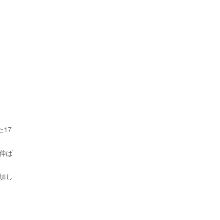
17
。
伸ば
加し