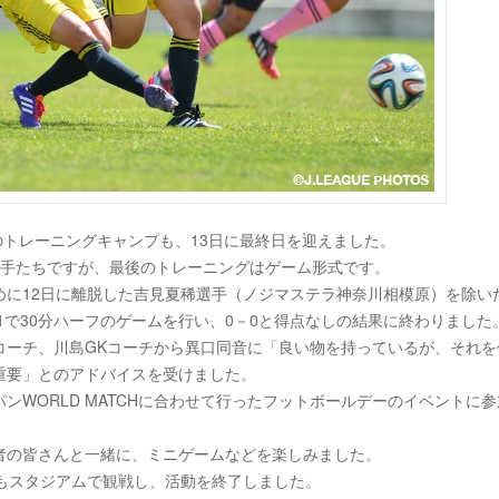
のトレーニングキャンプも、13日に最終日を迎えました。
選手たちですが、最後のトレーニングはゲーム形式です。
に12日に離脱した吉見夏稀選手（ノジマステラ神奈川相模原）を除いた
1で30分ハーフのゲームを行い、0－0と得点なしの結果に終わりました
コーチ、川島GKコーチから異口同音に「良い物を持っているが、それを
重要」とのアドバイスを受けました。
WORLD MATCHに合わせて行ったフットボールデーのイベントに参
者の皆さんと一緒に、ミニゲームなどを楽しみました。
もスタジアムで観戦し、活動を終了しました。