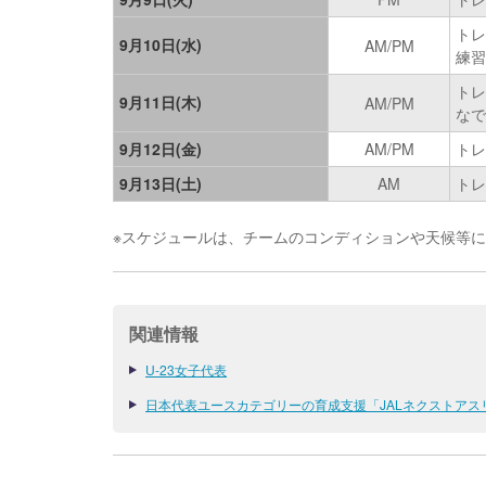
トレ
9月10日(水)
AM/PM
練習
トレ
9月11日(木)
AM/PM
なで
9月12日(金)
AM/PM
トレ
9月13日(土)
AM
トレ
※スケジュールは、チームのコンディションや天候等
関連情報
U-23女子代表
日本代表ユースカテゴリーの育成支援「JALネクストアス