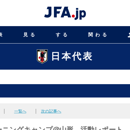
表
見る
する
関わる
日本代表
│
一覧へ
│
次の記事へ
レーニングキャンプ@山形 活動レポート