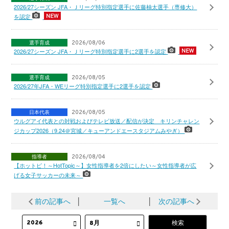
2026/27シーズン JFA・Ｊリーグ特別指定選手に佐藤柚太選手（専修大）
を認定
選手育成
2026/08/06
2026/27シーズン JFA・Ｊリーグ特別指定選手に2選手を認定
選手育成
2026/08/05
2026/27年JFA・WEリーグ特別指定選手に2選手を認定
日本代表
2026/08/05
ウルグアイ代表との対戦およびテレビ放送／配信が決定 キリンチャレン
ジカップ2026（9.24＠宮城／キューアンドエースタジアムみやぎ）
指導者
2026/08/04
【ホットピ！～HotTopic～】女性指導者を2倍にしたい～女性指導者が広
げる女子サッカーの未来～
前の記事へ
│
一覧へ
│
次の記事へ