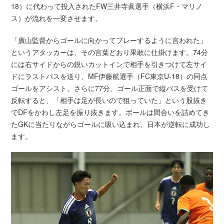
18）に代わって投入されたFW三井寺眞選手（横浜F・マリノ
ス）が流れを一変させます。
「廣山監督からゴールに向かってプレーするように言われた」
というアタッカーは、その言葉どおり果敢に仕掛けます。74分
には右サイドからの鋭いカットインで相手を引きつけて左サイ
ドにラストパスを送り、MF伊藤航選手（FC東京U-18）の同点
ゴールをアシスト。さらに77分、ゴール正面で縦パスを受けて
反転すると、「相手は足が長いので狙っていた」という股抜き
でDFをかわし左足を振り抜きます。ボールは間合いを詰めてき
たGKに当たりながらゴールに吸い込まれ、日本が逆転に成功し
ます。