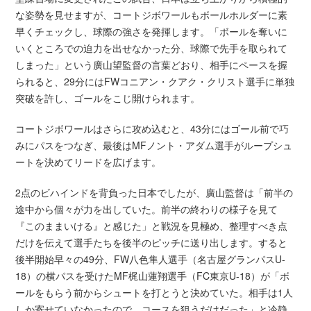
な姿勢を見せますが、コートジボワールもボールホルダーに素
早くチェックし、球際の強さを発揮します。「ボールを奪いに
いくところでの迫力を出せなかった分、球際で先手を取られて
しまった」という廣山望監督の言葉どおり、相手にペースを握
られると、29分にはFWコニアン・クアク・クリスト選手に単独
突破を許し、ゴールをこじ開けられます。
コートジボワールはさらに攻め込むと、43分にはゴール前で巧
みにパスをつなぎ、最後はMFノント・アダム選手がループシュ
ートを決めてリードを広げます。
2点のビハインドを背負った日本でしたが、廣山監督は「前半の
途中から個々が力を出していた。前半の終わりの様子を見て
『このままいける』と感じた」と戦況を見極め、整理すべき点
だけを伝えて選手たちを後半のピッチに送り出します。すると
後半開始早々の49分、FW八色隼人選手（名古屋グランパスU-
18）の横パスを受けたMF梶山蓮翔選手（FC東京U-18）が「ボ
ールをもらう前からシュートを打とうと決めていた。相手は1人
しか寄せていなかったので、コースを狙うだけだった」と冷静