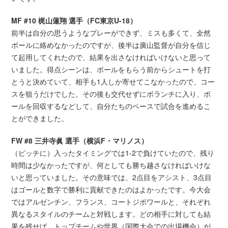
MF #10 梶山蓮翔 選手（FC東京U-18）
前半は自分の思うようなプレーができず、ミスも多くて、全然
ボールに絡めなかったのですが、後半は廣山監督が自分を信じ
て起用してくれたので、結果を出さなければいけないと思って
いました。得点シーンは、ボールをもらう前からシュートを打
とうと決めていて、相手も1人しか寄せてこなかったので、コー
スを狙うだけでした。その後も交代せずにボランチに入り、ボ
ールを回収するなどして、自分たちのペースで試合を進めるこ
とができました。
FW #8 三井寺眞 選手（横浜F・マリノス）
（ピッチに）入ったタイミングでは1-2で負けていたので、残り
時間は少なかったですが、何としても勝ち越さなければいけな
いと思っていました。その意味では、2点目をアシスト、3点目
はゴールと数字で勝利に貢献できたのはよかったです。今大会
ではアルゼンチン、フランス、コートジボワールと、それぞれ
異なるスタイルのチームと対戦します。どの相手に対しても結
果を残せば、トップチームや世界（国際大会での出場機会）が