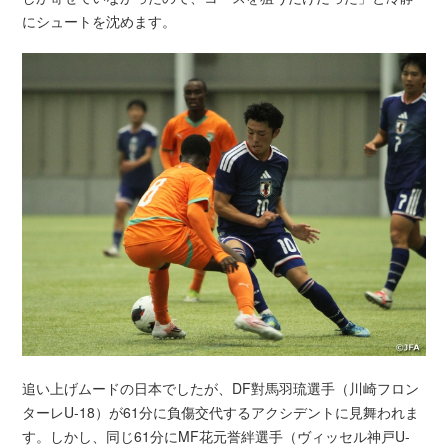
にシュートを沈めます。
追い上げムードの日本でしたが、DF對馬羽琉選手（川崎フロン
ターレU-18）が61分に負傷交代するアクシデントに見舞われま
す。しかし、同じ61分にMF花元誉絆選手（ヴィッセル神戸U-