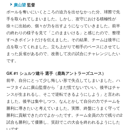
廣山望
監督
ボールを奪いにいくところの迫力を出せなかった分、球際で先
手を取られてしまいました。しかし、攻守における積極性が
徐々に出始め、個々が力を出すようになっていきました。前半
の終わりの様子を見て「このままいける」と感じたので、整理
すべきポイントだけを伝えました。その結果、チームは後半に
点を取ってくれました。立ち上がりで相手のペースにさせてし
まった反省があるので、改善して次の試合にチャレンジしたい
です。
GK #1 シュルツ建斗 選手（鹿島アントラーズユース）
前半、自分にとって少し悔しい形で失点してしまいました。ハ
ーフタイムに廣山監督から「まだ慌てないでいい。後半はチャ
ンスが生まれるし、そこで逆転できるようにしよう」と言われ
ました。後半は集中しつつ、なんとかして自分の力でチームを
勝利に導きたいと考えていました。実際、終盤にうまく守って
勝利に貢献できたのでよかったです。チーム全員の力で残りの2
試合も勝利して優勝し、笑顔でこの大会を終われるようにした
いです。