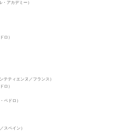
ル・アカデミー）
ドロ）
サンテティエンヌ／フランス）
ペドロ）
ン・ペドロ）
F／スペイン）