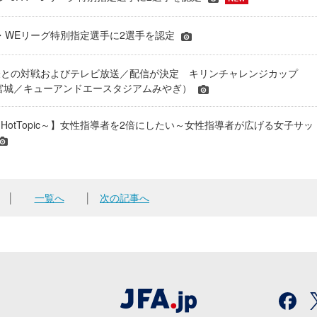
JFA・WEリーグ特別指定選手に2選手を認定
表との対戦およびテレビ放送／配信が決定 キリンチャレンジカップ
24＠宮城／キューアンドエースタジアムみやぎ）
HotTopic～】女性指導者を2倍にしたい～女性指導者が広げる女子サッ
│
一覧へ
│
次の記事へ