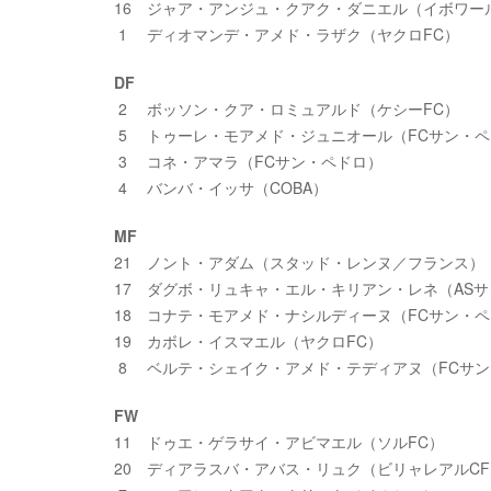
16 ジャア・アンジュ・クアク・ダニエル（イボワー
1 ディオマンデ・アメド・ラザク（ヤクロFC）
DF
2 ボッソン・クア・ロミュアルド（ケシーFC）
5 トゥーレ・モアメド・ジュニオール（FCサン・ペ
3 コネ・アマラ（FCサン・ペドロ）
4 バンバ・イッサ（COBA）
MF
21 ノント・アダム（スタッド・レンヌ／フランス）
17 ダグボ・リュキャ・エル・キリアン・レネ（AS
18 コナテ・モアメド・ナシルディーヌ（FCサン・
19 カボレ・イスマエル（ヤクロFC）
8 ベルテ・シェイク・アメド・テディアヌ（FCサ
FW
11 ドゥエ・ゲラサイ・アビマエル（ソルFC）
20 ディアラスバ・アバス・リュク（ビリャレアルC