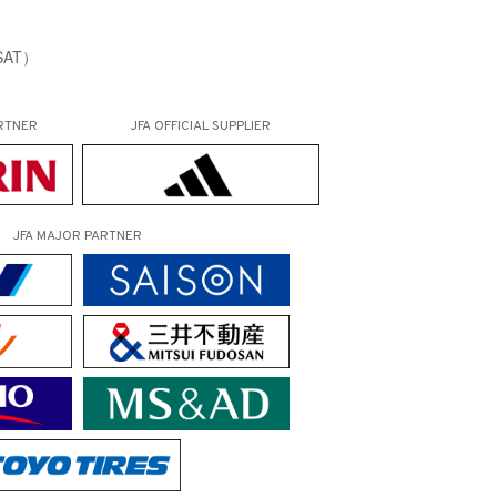
AT）
RTNER
JFA OFFICIAL
SUPPLIER
JFA MAJOR PARTNER