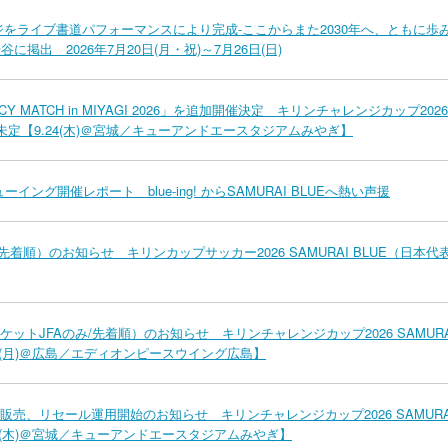
をライブ書道パフォーマンスにより完成-ここからまた2030年へ、ともに歩
掲出 2026年7月20日(月・祝)～7月26日(日)
Y MATCH in MIYAGI 2026」を追加開催決定 キリンチャレンジカップ2026
戦国未定【9.24(木)＠宮城／キューアンドエースタジアムみやぎ】
ーイング開催レポート blue-ing! からSAMURAI BLUEへ熱い声援
着順）のお知らせ キリンカップサッカー2026 SAMURAI BLUE（日本代
トJFAのみ/先着順）のお知らせ キリンチャレンジカップ2026 SAMURA
28(月)＠広島／エディオンピースウイング広島】
売、リセール運用開始のお知らせ キリンチャレンジカップ2026 SAMURA
24(木)＠宮城／キューアンドエースタジアムみやぎ】