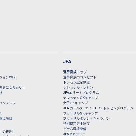
JFA
選手育成トップ
ョン2030
選手育成のコンセプト
トレセン認定制度
導者になりたい！
ナショナルトレセン
格
JFAエリートプログラム
ナショナルGKキャンプ
コンテンツ
女子GKキャンプ
JFA ガールズ･エイトU-12 トレセンプログラム
！
フットサルGKキャンプ
重点項目
フットサルタレントキャラバン
特別指定選手制度
ゲーム環境整備
）の役割
JFAアカデミー