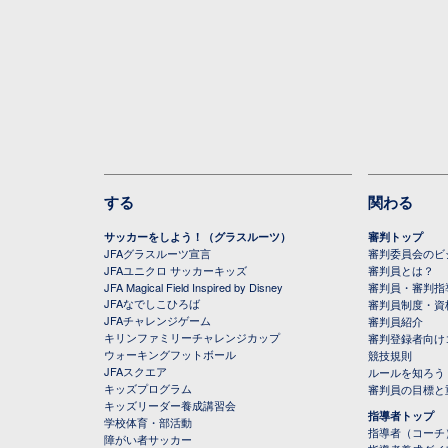
する
関わる
サッカーをしよう！（グラスルーツ）
審判トップ
JFAグラスルーツ宣言
審判委員会のビジ
JFAユニクロ サッカーキッズ
審判員とは？
JFA Magical Field Inspired by Disney
審判員・審判指
JFAなでしこひろば
審判員制度・資
JFAチャレンジゲーム
審判員紹介
キリンファミリーチャレンジカップ
審判登録者向け
ウォーキングフットボール
競技規則
JFAスクエア
ルールを知ろう
キッズプログラム
審判員の目標と
キッズリーダー養成講習会
指導者トップ
学校体育・部活動
指導者（コーチ
障がい者サッカー