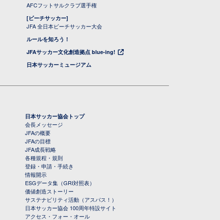
AFCフットサルクラブ選手権
[ビーチサッカー]
JFA 全日本ビーチサッカー大会
ルールを知ろう！
JFAサッカー文化創造拠点 blue-ing!
日本サッカーミュージアム
日本サッカー協会トップ
会長メッセージ
JFAの概要
JFAの目標
JFA成長戦略
各種規程・規則
登録・申請・手続き
情報開示
ESGデータ集（GRI対照表）
価値創造ストーリー
サステナビリティ活動（アスパス！）
日本サッカー協会 100周年特設サイト
アクセス・フォー・オール