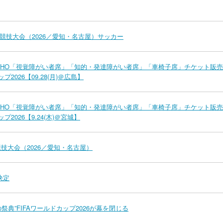
競技大会（2026／愛知・名古屋）サッカー
ed by MIZUHO「視覚障がい者席」「知的・発達障がい者席」「車椅子席」チケット販
026【09.28(月)＠広島】
ed by MIZUHO「視覚障がい者席」「知的・発達障がい者席」「車椅子席」チケット販
026【9.24(木)＠宮城】
競技大会（2026／愛知・名古屋）
決定
の祭典”FIFAワールドカップ2026が幕を閉じる