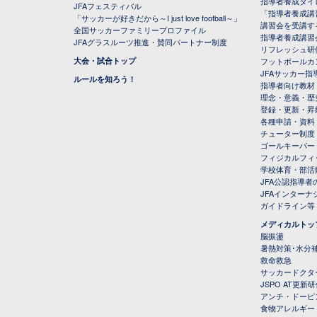
指導者養成ダイ
JFAフェスティバル
「指導者養成講
「サッカーが好きだから～I just love football～」
講習会を受講す
全国サッカーファミリープロファイル
指導者養成講習
JFAグラスルーツ推進・賛同パートナー制度
リフレッシュ研
大会・試合トップ
フットボールカ
JFAサッカー指導
ルールを知ろう！
指導者向け教材
理念・意義・歴
登録・更新・昇
各種申請・資料
チューター制度
ゴールキーパー
フィジカルフィ
学校体育・部活
JFA公認指導者
JFAインター
ガイドライン等
メディカルトッ
脳振盪
暑熱対策･水分
救命救急
サッカードクタ
JSPO AT更新
アンチ・ドーピ
食物アレルギー