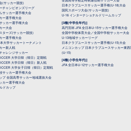
全国高等学校定時制通信制サッカー大会
会(サッカー競技)
日本クラブユースサッカー選手権(U-18)大会
ーチャンピオンズリーグ
国民スポーツ大会(サッカー競技)
ムサッカー選手権大会
U-16 インターナショナルドリームカップ
カー選手権大会
サッカー選手権大会
[3種(中学生年代)]
カー大会
高円宮杯 JFA 全日本U-15サッカー選手権大会
スターズ(サッカー競技)
全国中学校体育大会／全国中学校サッカー大会
カー選手権大会
U-13地域サッカーリーグ
日本大学サッカートーナメント
日本クラブユースサッカー選手権(U-15)大会
カー新人戦
メニコンカップ 日本クラブユースサッカー東西
チャレンジサッカー
(U-15)
 SOCCER 大学日韓（韓日）定期戦
[4種(小学生年代)]
 SOCCER 大学日韓（韓日）新人戦
JFA 全日本U-12サッカー選手権大会
 SOCCER 大学女子日韓（韓日）定期戦
校サッカー選手権大会
ップ 全国高専サッカー地域選抜大会
ッカー選手権大会
ールドカップ