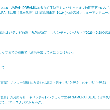
MIYAGI 2026」JAPAN DREAM追加参加選手決定およびキックオフ時間変更のお知
URAI BLUE（日本代表）対 対戦国未定【9.24(木)＠宮城／キューアンドエー
の対戦およびテレビ放送／配信が決定 キリンチャレンジカップ2026（9.28＠広
アジアカップまでの続投で「結果を出して次につなげたい」
いて
屋）サッカー競技 組み合わせ決定（男子：9.15-10.3 女子：9.14-10.2）
着順）のお知らせ キリンチャレンジカップ2026 SAMURAI BLUE（日本代
ューアンドエースタジアムみやぎ】