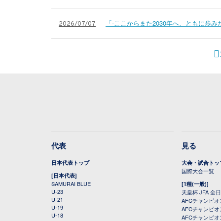
「-ここからまた2030年へ、ともに歩
2026/07/07
代表
見る
日本代表トップ
大会・試合トッ
国際大会一覧
[日本代表]
SAMURAI BLUE
[1種(一般)]
U-23
天皇杯 JFA 
U-21
AFCチャンピ
U-19
AFCチャンピオン
U-18
AFCチャンピオ