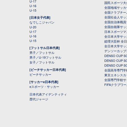
U-17
国民スポーツ大
U-16
全国地域サッカ
U-15
全国クラブチー
全国社会人サッ
[日本女子代表]
全国自治体職員
なでしこジャパン
全国自衛隊サッ
U-20
U-17
日本スポーツマ
U-16
全日本大学サッ
U-15
総理大臣杯 全
全日本大学サッ
[フットサル日本代表]
デンソーカップ
男子／フットサル
DENSO CUP
男子／U-19フットサル
DENSO CUP
女子／フットサル
DENSO CUP
[ビーチサッカー日本代表]
全国高等専門学
ビーチサッカー
東京エネシスカ
全国専門学校サ
[サッカーe日本代表]
FIFAクラブワ
eスポーツ・サッカー
日本代表アイデンティティ
歴代ジャージ