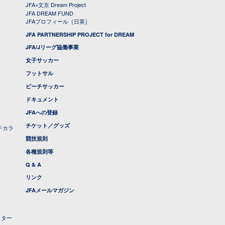
JFA×文京 Dream Project
JFA DREAM FUND
JFAプロフィール［日英］
JFA PARTNERSHIP PROJECT for DREAM
JFA/Jリーグ協働事業
女子サッカー
フットサル
ビーチサッカー
ドキュメント
JFAへの登録
チケット／グッズ
チカラ
競技規則
各種規則等
Q & A
リンク
JFAメールマガジン
クター