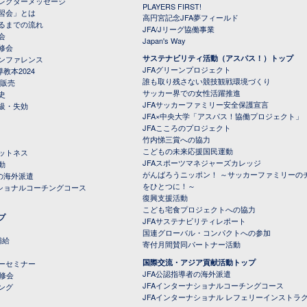
レクターメッセージ
PLAYERS FIRST!
習会」とは
高円宮記念JFA夢フィールド
るまでの流れ
JFA/Jリーグ協働事業
会
Japan's Way
修会
サステナビリティ活動（アスパス！）トップ
ンファレンス
JFAグリーンプロジェクト
教本2024
誰も取り残さない競技観戦環境づくり
 販売
サッカー界での女性活躍推進
史
JFAサッカーファミリー安全保護宣言
級・失効
JFA×中央大学「アスパス！協働プロジェクト」
JFAこころのプロジェクト
竹内悌三賞への協力
こどもの未来応援国民運動
ットネス
JFAスポーツマネジャーズカレッジ
動
がんばろうニッポン！ ～サッカーファミリーの
の海外派遣
をひとつに！～
ナショナルコーチングコース
復興支援活動
こども宅食プロジェクトへの協力
プ
JFAサステナビリティレポート
（PDFファイル）
国連グローバル・コンパクトへの参加
補給
寄付月間賛同パートナー活動
国際交流・アジア貢献活動トップ
ーセミナー
JFA公認指導者の海外派遣
研修会
JFAインターナショナルコーチングコース
ング
JFAインターナショナル レフェリーインストラ