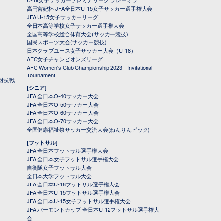
U-18女子サッカープレミアリーグ プレーオフ
高円宮妃杯 JFA全日本U-15女子サッカー選手権大会
JFA U-15女子サッカーリーグ
全日本高等学校女子サッカー選手権大会
全国高等学校総合体育大会(サッカー競技)
国民スポーツ大会(サッカー競技)
日本クラブユース女子サッカー大会（U-18）
AFC女子チャンピオンズリーグ
AFC Women's Club Championship 2023 - Invitational
Tournament
対抗戦
[シニア]
JFA 全日本O-40サッカー大会
JFA 全日本O-50サッカー大会
JFA 全日本O-60サッカー大会
JFA 全日本O-70サッカー大会
全国健康福祉祭サッカー交流大会(ねんりんピック)
[フットサル]
JFA 全日本フットサル選手権大会
JFA 全日本女子フットサル選手権大会
自衛隊女子フットサル大会
全日本大学フットサル大会
JFA 全日本U-18フットサル選手権大会
JFA 全日本U-15フットサル選手権大会
JFA 全日本U-15女子フットサル選手権大会
JFA バーモントカップ 全日本U-12フットサル選手権大
会