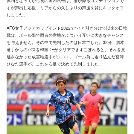
体制となってから初の国内試合は、雨が降るコンディションで
すが声出し応援エリアからの久しぶりの声援を背にキックオフ
しました。
AFC女子アジアカップインド2022で1-1と引き分けて以来の日韓
戦は、ボール際で両者の意地がぶつかり互いに大きなチャンス
を与えません。その中で先制したのは日本でした。33分、猶本
選手からのパスを韓国DFがクリアできずこぼれると、それを見
逃さなかった成宮唯選手がクロス。ゴール前に走り込んだ宮澤
ひなた選手が、これを右足で決めて先制しました。