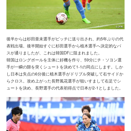
後半からは杉田亜未選手がピッチに送り出され、約5年ぶりの代
表戦出場。後半開始すぐに杉田選手から植木選手へ決定的なパ
スが通りましたが、これは韓国DFに阻まれました。
韓国はロングボールを主体に好機を作り、59分にチ・ソヨン選
手が一瞬の隙を突くシュートを決めて1-1の同点にします。しか
し日本は失点の6分後に植木選手がドリブル突破して右サイドか
らクロス。攻め上がった長野風花選手が狙いすまして右足でシ
ュートを決め、長野選手の代表初得点で日本が2-1としました。