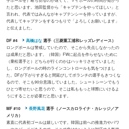
手ボールを）断ち切るのが遅くて、マイボールの時間が短かっ
たと思います。池田監督から「キャプテンをやってほしい」と
言われ、代表ではみんながキャプテンシーを持っていますが、
代表してキャプテンをするつもりで「よろしくお願いします」
と伝えました。
DF #4
高橋はな
選手（三菱重工浦和レッズレディース）
ロングボールは警戒していたので、そこから失点しなかったの
は成果だと思います。（韓国）FWに起点を作らせないために
（乗松選手と）どちらが行くのかはハッキリさせていました
し、ロングボールの時のラインコントロールも気をつけまし
た。DFが下がりすぎると間延びしてボランチの選手もきつくな
るので、そこも90分意識していました。シュートシーンでもう
ひとつ寄せたいと思うので、そこは私ももっと球際にいけるよ
うにすることが必要だと思います。
MF #10
長野風花
選手（ノースカロライナ・カレッジ／ア
メリカ）
素直に代表初ゴールは嬉しいです。韓国は前への推進力やパワ