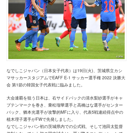
なでしこジャパン（日本女子代表）は19日(火)、茨城県立カシ
マサッカースタジアムでEAFF E-1 サッカー選手権 2022 決勝大
会 第1節の韓国女子代表戦に臨みました。
大会連覇を狙う日本は、右サイドバックの清水梨紗選手がキャ
プテンマークを巻き、乗松瑠華選手と高橋はな選手がセンター
バック、猶本光選手が攻撃的MFに入り、代表5戦連続得点中の
植木理子選手がFWで先発しました。
なでしこジャパン初の茨城県内での公式戦、そして池田太監督