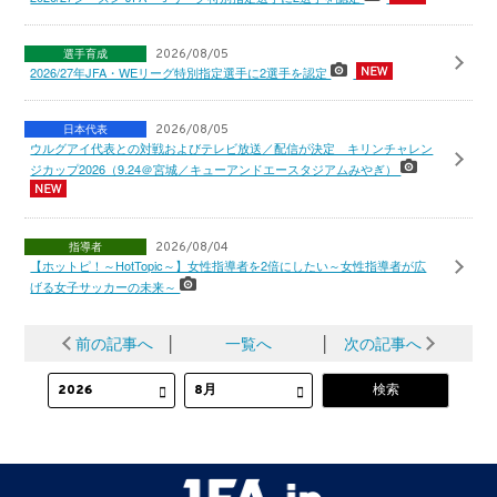
選手育成
2026/08/05
2026/27年JFA・WEリーグ特別指定選手に2選手を認定
日本代表
2026/08/05
ウルグアイ代表との対戦およびテレビ放送／配信が決定 キリンチャレン
ジカップ2026（9.24＠宮城／キューアンドエースタジアムみやぎ）
指導者
2026/08/04
【ホットピ！～HotTopic～】女性指導者を2倍にしたい～女性指導者が広
げる女子サッカーの未来～
前の記事へ
│
一覧へ
│
次の記事へ