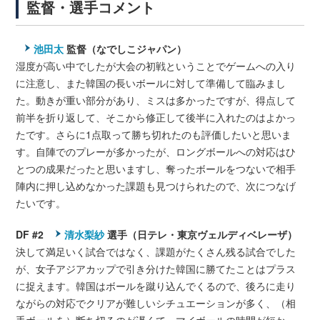
監督・選手コメント
池田太
監督（なでしこジャパン）
湿度が高い中でしたが大会の初戦ということでゲームへの入り
に注意し、また韓国の長いボールに対して準備して臨みまし
た。動きが重い部分があり、ミスは多かったですが、得点して
前半を折り返して、そこから修正して後半に入れたのはよかっ
たです。さらに1点取って勝ち切れたのも評価したいと思いま
す。自陣でのプレーが多かったが、ロングボールへの対応はひ
とつの成果だったと思いますし、奪ったボールをつないで相手
陣内に押し込めなかった課題も見つけられたので、次につなげ
たいです。
DF #2
清水梨紗
選手（日テレ・東京ヴェルディベレーザ）
決して満足いく試合ではなく、課題がたくさん残る試合でした
が、女子アジアカップで引き分けた韓国に勝てたことはプラス
に捉えます。韓国はボールを蹴り込んでくるので、後ろに走り
ながらの対応でクリアが難しいシチュエーションが多く、（相