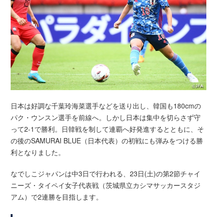
日本は好調な千葉玲海菜選手などを送り出し、韓国も180cmの
パク・ウンスン選手を前線へ。しかし日本は集中を切らさず守
って2-1で勝利。日韓戦を制して連覇へ好発進するとともに、そ
の後のSAMURAI BLUE（日本代表）の初戦にも弾みをつける勝
利となりました。
なでしこジャパンは中3日で行われる、23日(土)の第2節チャイ
ニーズ・タイペイ女子代表戦（茨城県立カシマサッカースタジ
アム）で2連勝を目指します。