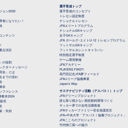
選手育成トップ
ョン2030
選手育成のコンセプト
トレセン認定制度
導者になりたい！
ナショナルトレセン
格
JFAエリートプログラム
ナショナルGKキャンプ
コンテンツ
女子GKキャンプ
JFA ガールズ･エイトU-12 トレセンプログラム
！
フットサルGKキャンプ
重点項目
フットサルタレントキャラバン
特別指定選手制度
ゲーム環境整備
）の役割
JFAアカデミー
レクターメッセージ
PLAYERS FIRST!
習会」とは
高円宮記念JFA夢フィールド
るまでの流れ
JFA/Jリーグ協働事業
会
Japan's Way
修会
サステナビリティ活動（アスパス！）トップ
ンファレンス
JFAグリーンプロジェクト
教本2024
誰も取り残さない競技観戦環境づくり
 販売
サッカー界での女性活躍推進
史
JFAサッカーファミリー安全保護宣言
級・失効
JFA×中央大学「アスパス！協働プロジェクト」
JFAこころのプロジェクト
竹内悌三賞への協力