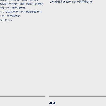
JFA 全日本U-12サッカー選手権大会
 SOCCER 大学女子日韓（韓日）定期戦
校サッカー選手権大会
ップ 全国高専サッカー地域選抜大会
ッカー選手権大会
ールドカップ
JFA