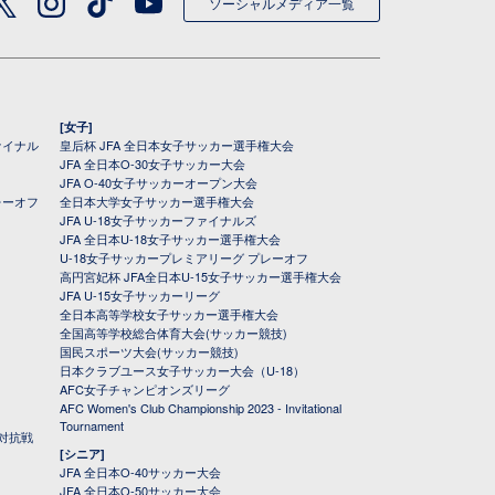
ソーシャルメディア一覧
[女子]
ァイナル
皇后杯 JFA 全日本女子サッカー選手権大会
JFA 全日本O-30女子サッカー大会
JFA O-40女子サッカーオープン大会
レーオフ
全日本大学女子サッカー選手権大会
JFA U-18女子サッカーファイナルズ
JFA 全日本U-18女子サッカー選手権大会
U-18女子サッカープレミアリーグ プレーオフ
高円宮妃杯 JFA全日本U-15女子サッカー選手権大会
JFA U-15女子サッカーリーグ
全日本高等学校女子サッカー選手権大会
全国高等学校総合体育大会(サッカー競技)
国民スポーツ大会(サッカー競技)
日本クラブユース女子サッカー大会（U-18）
AFC女子チャンピオンズリーグ
AFC Women's Club Championship 2023 - Invitational
Tournament
対抗戦
[シニア]
JFA 全日本O-40サッカー大会
JFA 全日本O-50サッカー大会