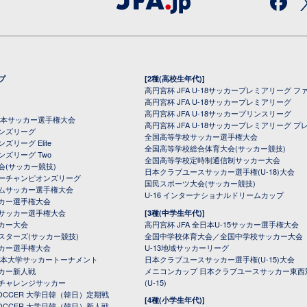
プ
[2種(高校生年代)]
高円宮杯 JFA U-18サッカープレミアリーグ フ
高円宮杯 JFA U-18サッカープレミアリーグ
高円宮杯 JFA U-18サッカープリンスリーグ
全日本サッカー選手権大会
高円宮杯 JFA U-18サッカープレミアリーグ プ
オンズリーグ
全国高等学校サッカー選手権大会
ズリーグ Elite
全国高等学校総合体育大会(サッカー競技)
ンズリーグ Two
全国高等学校定時制通信制サッカー大会
会(サッカー競技)
日本クラブユースサッカー選手権(U-18)大会
ーチャンピオンズリーグ
国民スポーツ大会(サッカー競技)
ムサッカー選手権大会
U-16 インターナショナルドリームカップ
カー選手権大会
サッカー選手権大会
[3種(中学生年代)]
カー大会
高円宮杯 JFA 全日本U-15サッカー選手権大会
スターズ(サッカー競技)
全国中学校体育大会／全国中学校サッカー大会
カー選手権大会
U-13地域サッカーリーグ
日本大学サッカートーナメント
日本クラブユースサッカー選手権(U-15)大会
カー新人戦
メニコンカップ 日本クラブユースサッカー東西
チャレンジサッカー
(U-15)
 SOCCER 大学日韓（韓日）定期戦
[4種(小学生年代)]
 SOCCER 大学日韓（韓日）新人戦