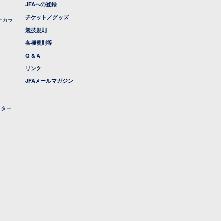
JFAへの登録
チケット／グッズ
チカラ
競技規則
各種規則等
Q & A
リンク
JFAメールマガジン
クター