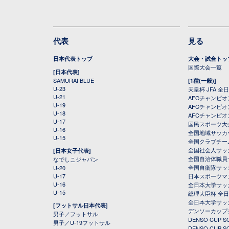
代表
見る
日本代表トップ
大会・試合トッ
国際大会一覧
[日本代表]
SAMURAI BLUE
[1種(一般)]
U-23
天皇杯 JFA 
U-21
AFCチャンピ
U-19
AFCチャンピオン
U-18
AFCチャンピオ
U-17
国民スポーツ大
U-16
全国地域サッカ
U-15
全国クラブチー
全国社会人サッ
[日本女子代表]
全国自治体職員
なでしこジャパン
全国自衛隊サッ
U-20
U-17
日本スポーツマ
U-16
全日本大学サッ
U-15
総理大臣杯 全
全日本大学サッ
[フットサル日本代表]
デンソーカップ
男子／フットサル
DENSO CUP
男子／U-19フットサル
DENSO CUP