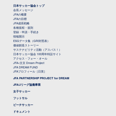
日本サッカー協会トップ
会長メッセージ
JFAの概要
JFAの目標
JFA成長戦略
各種規程・規則
登録・申請・手続き
情報開示
ESGデータ集（GRI対照表）
価値創造ストーリー
サステナビリティ活動（アスパス！）
日本サッカー協会 100周年特設サイト
アクセス・フォー・オール
JFA×文京 Dream Project
JFA DREAM FUND
JFAプロフィール［日英］
JFA PARTNERSHIP PROJECT for DREAM
JFA/Jリーグ協働事業
女子サッカー
フットサル
ビーチサッカー
ドキュメント