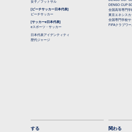
女子／フットサル
DENSO CUP
[ビーチサッカー日本代表]
全国高等専門学
ビーチサッカー
東京エネシスカ
全国専門学校サ
[サッカーe日本代表]
FIFAクラブワ
eスポーツ・サッカー
日本代表アイデンティティ
歴代ジャージ
する
関わる