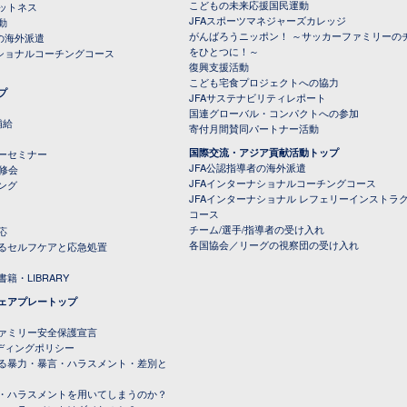
こどもの未来応援国民運動
ットネス
JFAスポーツマネジャーズカレッジ
動
がんばろうニッポン！ ～サッカーファミリーの
の海外派遣
をひとつに！～
ナショナルコーチングコース
復興支援活動
こども宅食プロジェクトへの協力
プ
JFAサステナビリティレポート
（PDFファイル）
国連グローバル・コンパクトへの参加
補給
寄付月間賛同パートナー活動
国際交流・アジア貢献活動トップ
ーセミナー
JFA公認指導者の海外派遣
研修会
JFAインターナショナルコーチングコース
ング
JFAインターナショナル レフェリーインストラ
コース
チーム/選手/指導者の受け入れ
応
各国協会／リーグの視察団の受け入れ
るセルフケアと応急処置
籍・LIBRARY
ェアプレートップ
ファミリー安全保護宣言
ーディングポリシー
る暴力・暴言・ハラスメント・差別と
・ハラスメントを用いてしまうのか？