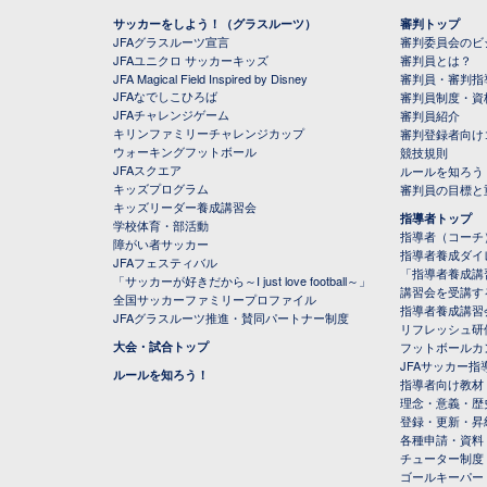
サッカーをしよう！（グラスルーツ）
審判トップ
JFAグラスルーツ宣言
審判委員会のビジ
JFAユニクロ サッカーキッズ
審判員とは？
JFA Magical Field Inspired by Disney
審判員・審判指
JFAなでしこひろば
審判員制度・資
JFAチャレンジゲーム
審判員紹介
キリンファミリーチャレンジカップ
審判登録者向け
ウォーキングフットボール
競技規則
JFAスクエア
ルールを知ろう
キッズプログラム
審判員の目標と
キッズリーダー養成講習会
指導者トップ
学校体育・部活動
指導者（コーチ
障がい者サッカー
指導者養成ダイ
JFAフェスティバル
「指導者養成講
「サッカーが好きだから～I just love football～」
講習会を受講す
全国サッカーファミリープロファイル
指導者養成講習
JFAグラスルーツ推進・賛同パートナー制度
リフレッシュ研
大会・試合トップ
フットボールカ
JFAサッカー指導
ルールを知ろう！
指導者向け教材
理念・意義・歴
登録・更新・昇
各種申請・資料
チューター制度
ゴールキーパー