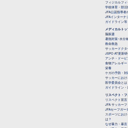
フィジカルフィ
学校体育・部活
JFA公認指導者
JFAインター
ガイドライン等
メディカルトッ
脳振盪
暑熱対策･水分
救命救急
サッカードクタ
JSPO AT更新
アンチ・ドーピ
食物アレルギー
栄養
ケガの予防・対
サッカーにおけ
医学委員会とは
ガイドライン・書
リスペクト・フ
リスペクト宣言
JFA サッカー
JFAセーフガ
スポーツにおけ
は？
なぜ暴力・暴言