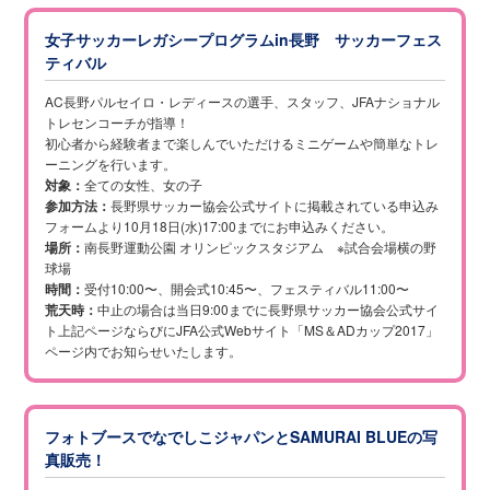
女子サッカーレガシープログラムin長野 サッカーフェス
ティバル
AC長野パルセイロ・レディースの選手、スタッフ、JFAナショナル
トレセンコーチが指導！
初心者から経験者まで楽しんでいただけるミニゲームや簡単なトレ
ーニングを行います。
対象：
全ての女性、女の子
参加方法：
長野県サッカー協会公式サイトに掲載されている申込み
フォームより10月18日(水)17:00までにお申込みください。
場所：
南長野運動公園 オリンピックスタジアム ※試合会場横の野
球場
時間：
受付10:00〜、開会式10:45〜、フェスティバル11:00〜
荒天時：
中止の場合は当日9:00までに長野県サッカー協会公式サイ
ト上記ページならびにJFA公式Webサイト「MS＆ADカップ2017」
ページ内でお知らせいたします。
フォトブースでなでしこジャパンとSAMURAI BLUEの写
真販売！