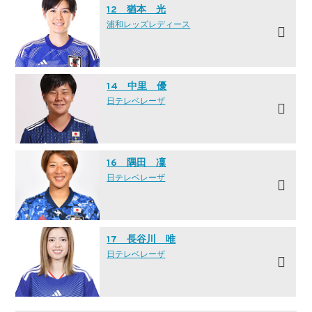
12 猶本 光
浦和レッズレディース
14 中里 優
日テレ·ベレーザ
16 隅田 凜
日テレ·ベレーザ
17 長谷川 唯
日テレ·ベレーザ