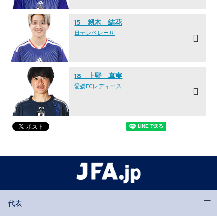
15 籾木 結花
日テレ·ベレーザ
18 上野 真実
愛媛FCレディース
代表