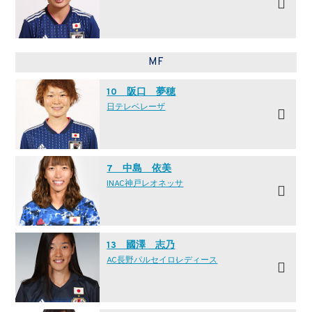
MF
10 阪口 夢穂
日テレ·ベレーザ
7 中島 依美
INAC神戸レオネッサ
13 國澤 志乃
AC長野パルセイロ·レディース