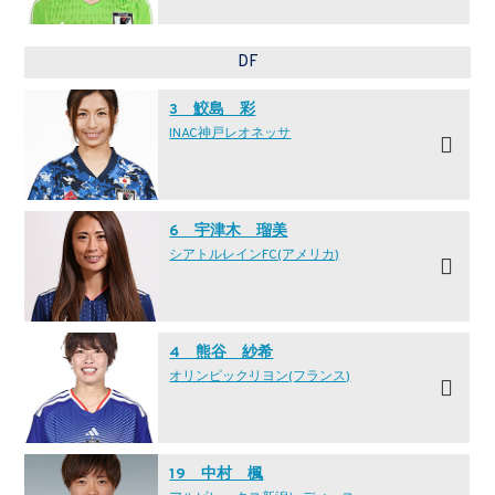
DF
3 鮫島 彩
INAC神戸レオネッサ
6 宇津木 瑠美
シアトル·レインFC(アメリカ)
4 熊谷 紗希
オリンピック·リヨン(フランス)
19 中村 楓