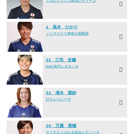
アルビレックス新潟レディース
2 高木 ひかり
ノジマステラ神奈川相模原
23 三宅 史織
INAC神戸レオネッサ
22 清水 梨紗
日テレ·ベレーザ
20 万屋 美穂
マイナビベガルタ仙台レディース