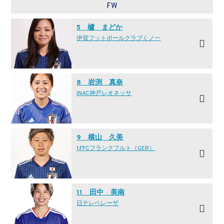
FW
5 櫨 まどか
伊賀フットボールクラブくノ一
8 岩渕 真奈
INAC神戸レオネッサ
9 横山 久美
1.FFCフランクフルト（GER）
11 田中 美南
日テレ·ベレーザ