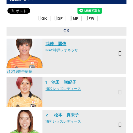
GK
DF
MF
FW
GK
武仲 麗依
INAC神戸レオネッサ
※10/19途中離脱
1 池田 咲紀子
浦和レッズレディース
21 松本 真未子
浦和レッズレディース