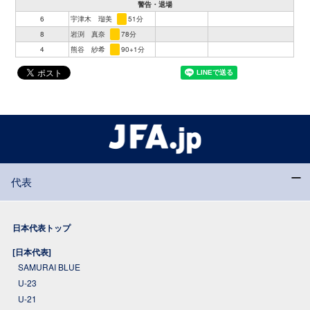
警告・退場
6
宇津木 瑠美
51分
8
岩渕 真奈
78分
4
熊谷 紗希
90+1分
代表
日本代表トップ
[日本代表]
SAMURAI BLUE
U-23
U-21