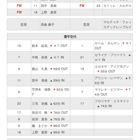
FW
11
田中 美南
FW
23
カミッレ・スルデス
FW
18
上野 真実
マルティナ・フォッ
監督
高倉 麻子
監督
ステックレンブルク
選手交代
ゲール・タルマン
▼
ＨＴ
15
籾木 結花
▼
ＨＴ OUT
1
OUT
セライナ・フリードリ
▲
7
中島 依美
▲
ＨＴ IN
21
ＨＴ IN
エセオサ・アイグボグン
9
横山 久美
▼
59分 OUT
19
▼
55分 OUT
アリシャ・レーマン
▲
5
11
田中 美南
▲
59分 IN
3
5分 IN
宇津木 瑠美
▼
62分 OU
マリレナ・ビドマー
▼
7
6
7
T
4分 OUT
フロリヤナ・イスマイリ
23
三宅 史織
▲
62分 IN
17
▲
74分 IN
17
長谷川 唯
▼
76分 OUT
8
岩渕 真奈
▲
76分 IN
5
櫨 まどか
▼
86分 OUT
18
上野 真実
▲
86分 IN