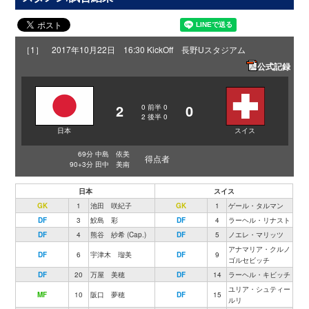
［1］ 2017年10月22日 16:30 KickOff 長野Uスタジアム
公式記録
2
0
0
前半
0
2
後半
0
日本
スイス
69分 中島 依美
得点者
90+3分 田中 美南
日本
スイス
GK
1
池田 咲紀子
GK
1
ゲール・タルマン
DF
3
鮫島 彩
DF
4
ラーヘル・リナスト
DF
4
熊谷 紗希 (Cap.)
DF
5
ノエレ・マリッツ
アナマリア・クルノ
DF
6
宇津木 瑠美
DF
9
ゴルセビッチ
DF
20
万屋 美穂
DF
14
ラーヘル・キビッチ
ユリア・シュティー
MF
10
阪口 夢穂
DF
15
ルリ