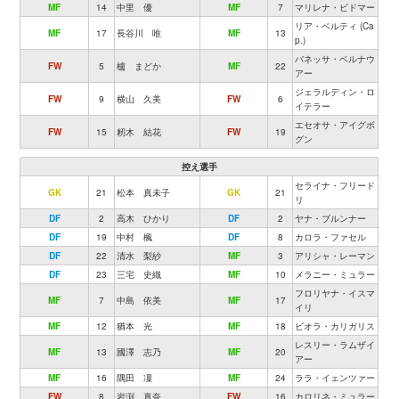
MF
14
中里 優
MF
7
マリレナ・ビドマー
リア・ベルティ (Ca
MF
17
長谷川 唯
MF
13
p.)
バネッサ・ベルナウ
FW
5
櫨 まどか
MF
22
アー
ジェラルディン・ロ
FW
9
横山 久美
FW
6
イテラー
エセオサ・アイグボ
FW
15
籾木 結花
FW
19
グン
控え選手
セライナ・フリード
GK
21
松本 真未子
GK
21
リ
DF
2
高木 ひかり
DF
2
ヤナ・ブルンナー
DF
19
中村 楓
DF
8
カロラ・ファセル
DF
22
清水 梨紗
MF
3
アリシャ・レーマン
DF
23
三宅 史織
MF
10
メラニー・ミュラー
フロリヤナ・イスマ
MF
7
中島 依美
MF
17
イリ
MF
12
猶本 光
MF
18
ビオラ・カリガリス
レスリー・ラムザイ
MF
13
國澤 志乃
MF
20
アー
MF
16
隅田 凜
MF
24
ララ・イェンツァー
FW
8
岩渕 真奈
FW
16
カロリネ・ミュラー