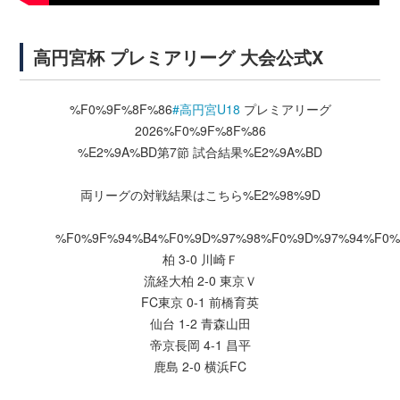
高円宮杯 プレミアリーグ 大会公式X
%F0%9F%8F%86
#高円宮U18
プレミアリーグ
2026%F0%9F%8F%86
%E2%9A%BD第7節 試合結果%E2%9A%BD
両リーグの対戦結果はこちら%E2%98%9D
%F0%9F%94%B4%F0%9D%97%98%F0%9D%97%94%F0%
柏 3-0 川崎Ｆ
流経大柏 2-0 東京Ｖ
FC東京 0-1 前橋育英
仙台 1-2 青森山田
帝京長岡 4-1 昌平
鹿島 2-0 横浜FC