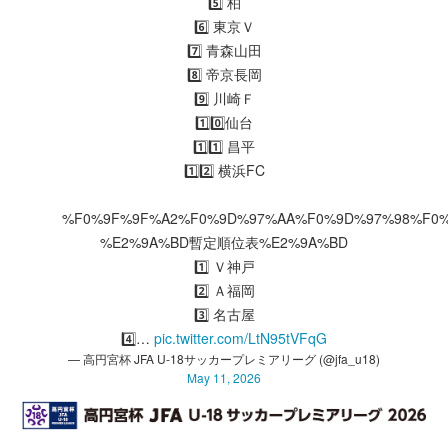
5️⃣ 柏
6️⃣ 東京Ｖ
7️⃣ 青森山田
8️⃣ 帝京長岡
9️⃣ 川崎Ｆ
1️⃣0️⃣仙台
1️⃣1️⃣ 昌平
1️⃣2️⃣ 横浜FC
%F0%9F%9F%A2%F0%9D%97%AA%F0%9D%97%98%F0
%E2%9A%BD暫定順位表%E2%9A%BD
1️⃣ Ｖ神戸
2️⃣ Ａ福岡
3️⃣ 名古屋
4️⃣…
pic.twitter.com/LtN95tVFqG
— 高円宮杯 JFA U-18サッカープレミアリーグ (@jfa_u18)
May 11, 2026