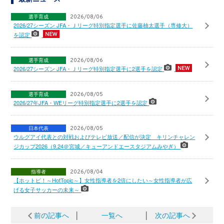
選手育成
2026/08/06
2026/27シーズン JFA・Ｊリーグ特別指定選手に佐藤柚太選手（専修大）
を認定
選手育成
2026/08/06
2026/27シーズン JFA・Ｊリーグ特別指定選手に2選手を認定
選手育成
2026/08/05
2026/27年JFA・WEリーグ特別指定選手に2選手を認定
日本代表
2026/08/05
ウルグアイ代表との対戦およびテレビ放送／配信が決定 キリンチャレン
ジカップ2026（9.24＠宮城／キューアンドエースタジアムみやぎ）
指導者
2026/08/04
【ホットピ！～HotTopic～】女性指導者を2倍にしたい～女性指導者が広
げる女子サッカーの未来～
前の記事へ
│
一覧へ
│
次の記事へ