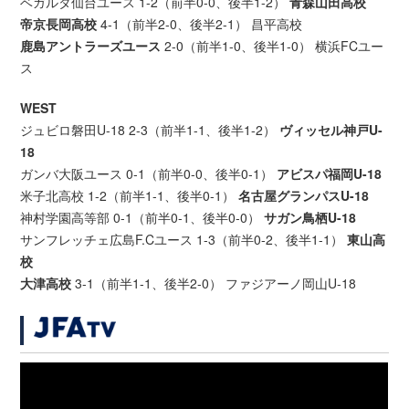
ベガルタ仙台ユース 1-2（前半0-0、後半1-2）
青森山田高校
帝京長岡高校
4-1（前半2-0、後半2-1） 昌平高校
鹿島アントラーズユース
2-0（前半1-0、後半1-0） 横浜FCユー
ス
WEST
ジュビロ磐田U-18 2-3（前半1-1、後半1-2）
ヴィッセル神戸U-
18
ガンバ大阪ユース 0-1（前半0-0、後半0-1）
アビスパ福岡U-18
米子北高校 1-2（前半1-1、後半0-1）
名古屋グランパスU-18
神村学園高等部 0-1（前半0-1、後半0-0）
サガン鳥栖U-18
サンフレッチェ広島F.Cユース 1-3（前半0-2、後半1-1）
東山高
校
大津高校
3-1（前半1-1、後半2-0） ファジアーノ岡山U-18