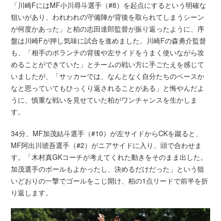
「川崎FにはMF小川尋斗選手（#8）を起点にするという明確な
狙いがあり、われわれの守備陣が背後を取られてしまうシーン
が何度かあった」と柏の志田達郎監督が振り返ったように、序
盤は川崎Fが押し気味に試合を進めました。川崎Fの森勇介監督
も、「相手のボランチの背後や左サイドをうまく使いながら攻
めることができていた」とチームの戦い方に手ごたえを感じて
いましたが、「サッカーでは、なんとなく自分たちのペースか
なと思っていてもひっくり返されることがある」と悔やんだよ
うに、慎重な戦いを見せていた柏がワンチャンスを生かしま
す。
34分、MF加茂結斗選手（#10）が左サイドからCKを蹴ると、
MF阿出川琥吾選手（#2）がニアサイドに入り、頭で合わせま
す。「木村真GKコーチが考えてくれた動きをそのまま出した。
加茂選手のボールもよかったし、決めるだけだった」という狙
いどおりの一撃でゴールをこじ開け、柏の1点リードで前半を折
り返します。