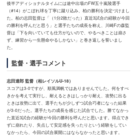
後半アディショナルタイムには途中出場のFW五十嵐陵選手
（#14）がこぼれ球を丁寧に蹴り込み、柏の勝利を決定づけまし
た。柏の志田監督は「（1分2敗だった）直近3試合の経験が今回
の勝利を呼んだと思う」と選手たちの成長を称え、川崎Fの森監
督は「下を向いていても仕方がないので、やるべきことは崩さ
ず、練習から一生懸命やるしかない」と巻き返しを誓いまし
た。
監督・選手コメント
志田達郎 監督（柏レイソルU-18）
スコアは3-0ですが、順風満帆ではありませんでした。何をすべ
きかを考えて実行し、耐えるときはしっかり耐え、攻勢に出る
ときは攻勢に出て、選手たちが少しずつ試合巧者になった結果
が3-0だった。選手たちの成長を感じた試合でした。勝てなかっ
た直近3試合の経験が今回の勝利を呼んだと思います。得点でき
ずに崩れたり、失点して安定感を失ったりという経験をしてい
なかったら、今回の試合展開にはならなかったと思います。