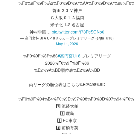
%F0%9F%9F%A2%F0%9D%97%AA%F0%9D%97%98%F0
磐田 2-3 Ｖ神戸
Ｇ大阪 0-1 Ａ福岡
米子北 1-2 名古屋
神村学園…
pic.twitter.com/t73PcSGNo0
— 高円宮杯 JFA U-18サッカープレミアリーグ (@jfa_u18)
May 11, 2026
%F0%9F%8F%86
#高円宮U18
プレミアリーグ
2026%F0%9F%8F%86
%E2%9A%BD順位表%E2%9A%BD
両リーグの順位表はこちら%E2%98%9D
%F0%9F%94%B4%F0%9D%97%98%F0%9D%97%94%F0%
1️⃣ 流経大柏
2️⃣ 鹿島
3️⃣ FC東京
4️⃣ 前橋育英