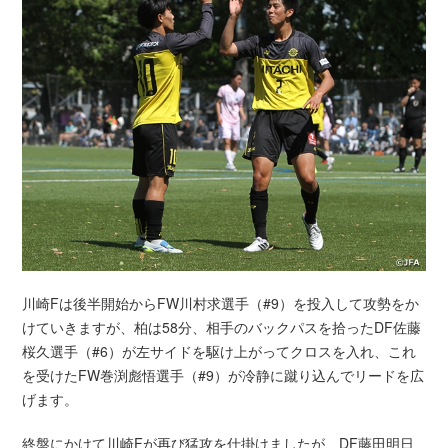
川崎Fは後半開始からFW川村求選手（#9）を投入して攻勢をか
けていきますが、柏は58分、相手のバックパスを拾ったDF佐藤
桜久選手（#6）が左サイドを駆け上がってクロスを入れ、これ
を受けたFW巻渕彪悟選手（#9）が冷静に蹴り込んでリードを広
げます。
終盤にかけて川崎Fが再び猛攻を仕掛けましたが、DF藤田明日