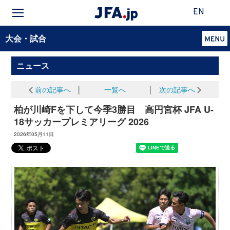
EN
大会・試合
ニュース
前の記事へ
│
一覧へ
│
次の記事へ
柏が川崎Fを下して今季3勝目 高円宮杯 JFA U-
18サッカープレミアリーグ 2026
2026年05月11日