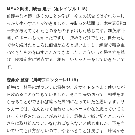
MF #2 阿出川琥吾 選手（柏レイソルU-18）
前節や前々節、多くのことを学び、今回の試合ではそれらをし
っかり生かすことができました。先制点の場面は、木村真GKコ
ーチが考えてくれたものをそのまま出した感じです。加茂結斗
選手のボールも良かったですし、決めるだけでした。自分たち
でやり続けたところに価値があると思いますし、練習で積み重
ねてきたものを出すことができました。こういった勝ち方を続
け、臨機応変に対応する、柏らしいサッカーをしていきたいで
す。
森勇介 監督（川崎フロンターレU-18）
前半は、相手のボランチの背後や、左サイドをうまく使いなが
ら攻めることができていました。そこで決め切って、相手を困
らせることができれば違った展開になっていたと思います。サ
ッカーでは、なんとなく自分たちのペースかなと思っていても
ひっくり返されることがあります。最後まで戦い切るところを
さらに取り組んでいかなければならないと感じました。下を向
いていても仕方がないので、やるべきことは崩さず、練習から