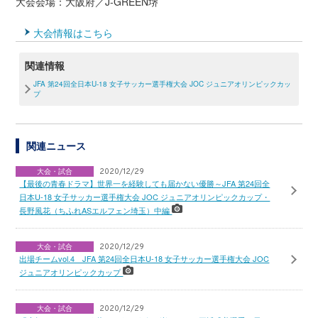
大会会場：大阪府／J-GREEN堺
大会情報はこちら
関連情報
JFA 第24回全日本U-18 女子サッカー選手権大会 JOC ジュニアオリンピックカッ
プ
関連ニュース
大会・試合
2020/12/29
【最後の青春ドラマ】世界一を経験しても届かない優勝～JFA 第24回全
日本U-18 女子サッカー選手権大会 JOC ジュニアオリンピックカップ・
長野風花（ちふれASエルフェン埼玉）中編
大会・試合
2020/12/29
出場チームvol.4 JFA 第24回全日本U-18 女子サッカー選手権大会 JOC
ジュニアオリンピックカップ
大会・試合
2020/12/29