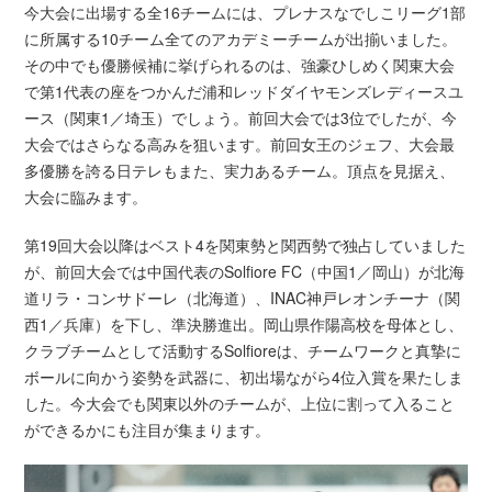
今大会に出場する全16チームには、プレナスなでしこリーグ1部
に所属する10チーム全てのアカデミーチームが出揃いました。
その中でも優勝候補に挙げられるのは、強豪ひしめく関東大会
で第1代表の座をつかんだ浦和レッドダイヤモンズレディースユ
ース（関東1／埼玉）でしょう。前回大会では3位でしたが、今
大会ではさらなる高みを狙います。前回女王のジェフ、大会最
多優勝を誇る日テレもまた、実力あるチーム。頂点を見据え、
大会に臨みます。
第19回大会以降はベスト4を関東勢と関西勢で独占していました
が、前回大会では中国代表のSolfiore FC（中国1／岡山）が北海
道リラ・コンサドーレ（北海道）、INAC神戸レオンチーナ（関
西1／兵庫）を下し、準決勝進出。岡山県作陽高校を母体とし、
クラブチームとして活動するSolfioreは、チームワークと真摯に
ボールに向かう姿勢を武器に、初出場ながら4位入賞を果たしま
した。今大会でも関東以外のチームが、上位に割って入ること
ができるかにも注目が集まります。