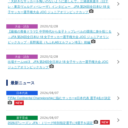
「大好きなサッカーを悔いのないように楽しんで」三浦成美選手（日テ
レ・東京ヴェルディベレーザ）インタビュー JFA 第24回全日本U-18 女
子サッカー選手権大会 JOC ジュニアオリンピックカップ
大会・試合
2020/12/28
【最後の青春ドラマ】中学時代から女子トップレベルの環境に身を投じる
～JFA 第24回全日本U-18 女子サッカー選手権大会 JOC ジュニアオリン
ピックカップ・長野風花（ちふれASエルフェン埼玉）前編
大会・試合
2020/12/28
出場チームvol.3 JFA 第24回全日本U-18 女子サッカー選手権大会 JOC
ジュニアオリンピックカップ
最新ニュース
日本代表
2026/08/07
FIFAe Continental Championshipに臨むサッカーe日本代表 選手4名が決定
選手育成
2026/08/07
2026/27シーズン JFA・Ｊリーグ特別指定選手に9選手を認定