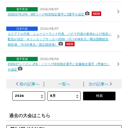
選手育成
2026/08/07
2026/27年JFA・WEリーグ特別指定選手に3選手を認定
日本代表
2026/08/07
エクアドル代表、ニュージーランド代表、パナマ代表の参加および放送／
配信が決定 キリンカップサッカー2026（10.1＠神奈川／横浜国際総合
競技場、10.5＠東京／国立競技場）
選手育成
2026/08/06
2026/27シーズン JFA・Ｊリーグ特別指定選手に佐藤柚太選手（専修大）
を認定
前の記事へ
│
一覧へ
│
次の記事へ
過去の大会はこちら